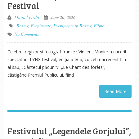
Festival
Daniel Urda
June 20, 2026
Brasov
,
Evenimente
,
Evenimente in Brasov
,
Filme
No Comments
Celebrul regizor și fotograf francez Vincent Munier a cucerit
spectatorii LYNX festival, ediția a IV-a, cu cel mai recent film
al său, „Cântecul pădurii”/ „Le Chant des forêts”,
câștigând Premiul Publicului, fiind
Read More
Festivalul „Legendele Gorjului”,