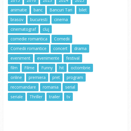
2015
2016
2023
2024
2025
animatie
banc
Bancuri Tari
bilet
brasov
bucuresti
cinema
cinematograf
cluj
comedie romantica
Comedii
Comedii romantice
concert
drama
eveniment
evenimente
festival
film
Filme
Funny
hit
octombrie
online
premiera
pret
program
recomandare
romania
serial
seriale
Thriller
trailer
tv