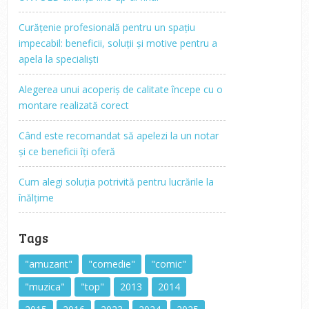
Curățenie profesională pentru un spațiu
impecabil: beneficii, soluții și motive pentru a
apela la specialiști
Alegerea unui acoperiș de calitate începe cu o
montare realizată corect
Când este recomandat să apelezi la un notar
și ce beneficii îți oferă
Cum alegi soluția potrivită pentru lucrările la
înălțime
Tags
"amuzant"
"comedie"
"comic"
"muzica"
"top"
2013
2014