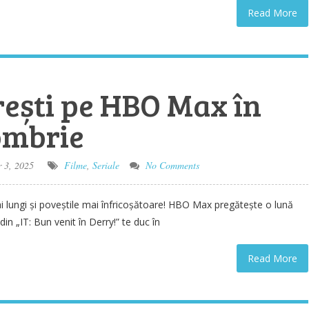
Read More
ești pe HBO Max în
ombrie
 3, 2025
Filme
,
Seriale
No Comments
i lungi și poveștile mai înfricoșătoare! HBO Max pregătește o lună
din „IT: Bun venit în Derry!” te duc în
Read More