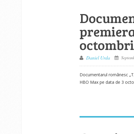
Document
premiera
octombri
Daniel Urda
Septemb
Documentarul românesc „TATA
HBO Max pe data de 3 octomb