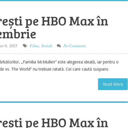
ești pe HBO Max în
embrie
r 6, 2025
Filme
,
Seriale
No Comments
l sărbătorilor, „Familia McMullen” este alegerea ideală, iar pentru o
ide vs. The World” nu trebuie ratată. Cei care caută suspans
Read More
ești pe HBO Max în