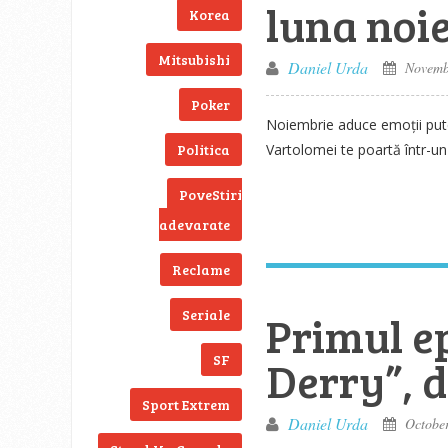
luna noi
Korea
Mitsubishi
Daniel Urda
Novembe
Poker
Noiembrie aduce emoții pute
Politica
Vartolomei te poartă într-un 
PoveStiri
adevarate
Reclame
Seriale
Primul ep
SF
Derry”, 
Sport Extrem
Daniel Urda
October