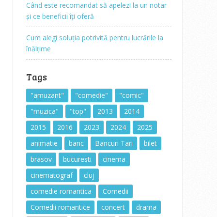
Când este recomandat să apelezi la un notar
și ce beneficii îți oferă
Cum alegi soluția potrivită pentru lucrările la
înălțime
Tags
"amuzant"
"comedie"
"comic"
"muzica"
"top"
2013
2014
2015
2016
2023
2024
2025
animatie
banc
Bancuri Tari
bilet
brasov
bucuresti
cinema
cinematograf
cluj
comedie romantica
Comedii
Comedii romantice
concert
drama