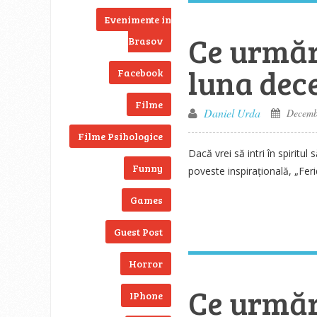
Evenimente in
Ce urmăr
Brasov
luna dec
Facebook
Filme
Daniel Urda
Decembe
Filme Psihologice
Dacă vrei să intri în spiritu
Funny
poveste inspirațională, „Fer
Games
Guest Post
Horror
Ce urmăr
IPhone