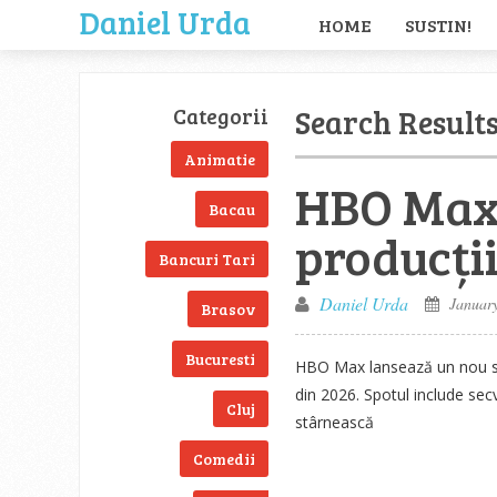
Daniel Urda
HOME
SUSTIN!
Search Results
Categorii
Animatie
HBO Max 
Bacau
producții
Bancuri Tari
Daniel Urda
January
Brasov
Bucuresti
HBO Max lansează un nou spo
din 2026. Spotul include sec
Cluj
stârnească
Comedii