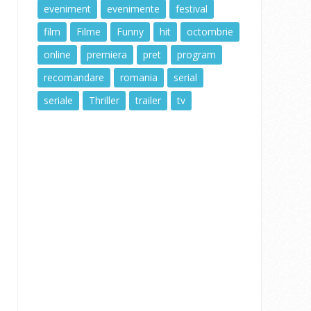
eveniment
evenimente
festival
film
Filme
Funny
hit
octombrie
online
premiera
pret
program
recomandare
romania
serial
seriale
Thriller
trailer
tv