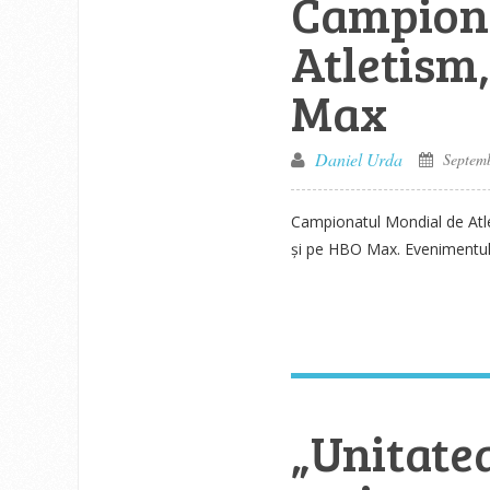
Campiona
Atletism
Max
Daniel Urda
Septemb
Campionatul Mondial de Atl
și pe HBO Max. Evenimentul 
„Unitatea