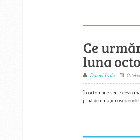
Ce urmăr
luna oct
Daniel Urda
October
În octombrie serile devin ma
plină de emoții: coșmarurile 