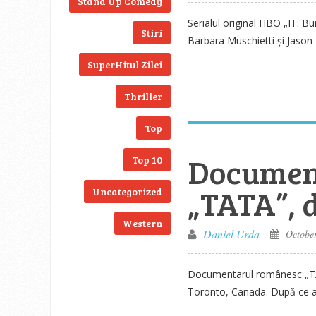
Stand Up Comedy
Serialul original HBO „IT: B
Stiri
Barbara Muschietti și Jason
SuperHitul Zilei
Thriller
Top
Documen
Top 10
„TATA”, 
Uncategorized
Western
Daniel Urda
October
Documentarul românesc „TATA
Toronto, Canada. După ce a f