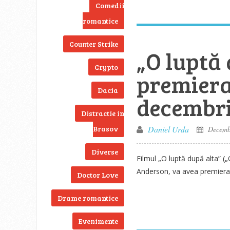
Comedii
romantice
Counter Strike
„O luptă 
Crypto
premiera
Dacia
decembr
Distractie in
Brasov
Daniel Urda
Decembe
Diverse
Filmul „O luptă după alta” (
Anderson, va avea premiera 
Doctor Love
Drame romantice
Evenimente