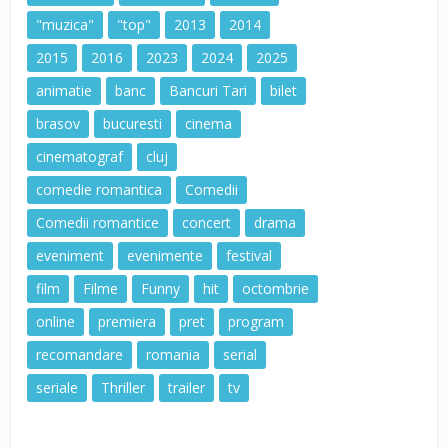
"muzica"
"top"
2013
2014
2015
2016
2023
2024
2025
animatie
banc
Bancuri Tari
bilet
brasov
bucuresti
cinema
cinematograf
cluj
comedie romantica
Comedii
Comedii romantice
concert
drama
eveniment
evenimente
festival
film
Filme
Funny
hit
octombrie
online
premiera
pret
program
recomandare
romania
serial
seriale
Thriller
trailer
tv