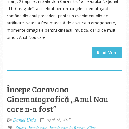
marți, 29 aprilie, în Sala „Ion Caramitru” a Teatrului Național
„I.L. Caragiale”, a celebrat performanțele cinematografiei
române din anul precedent printr-un eveniment plin de
strălucire. Seara a fost marcată de discursuri emoționante,
momente omagiale pentru cineaști, muzică, dar și de mult
umor. Anul Nou care
Read More
Începe Caravana
Cinematografică „Anul Nou
care n-a fost”
By
Daniel Urda
April 18, 2025
Brasov
,
Evenimente
,
Evenimente in Brasov
,
Filme