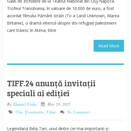
Galei de Închidere de la Teatrul Național din Cluj-Napoca.
Trofeul Transilvania, în valoare de 10.000 de euro, a fost
acordat filmului Pământ străin (To a Land Unknown, Marea
Britanie), o dramă intensă despre doi refugiați palestinieni
care trăiesc în Atena, între
Read More
TIFF.24 anunță invitații
speciali ai ediției
By
Daniel Urda
May 28, 2025
Cluj
,
Evenimente
,
Filme
No Comments
Legendarul Béla Tarr, unul dintre cei mai importanți și