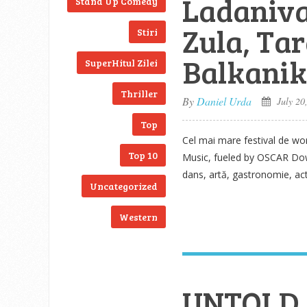
Ladaniva
Stand Up Comedy
Zula, Tar
Stiri
Balkanik
SuperHitul Zilei
Thriller
By
Daniel Urda
July 20
Top
Cel mai mare festival de wo
Top 10
Music, fueled by OSCAR Downs
dans, artă, gastronomie, acti
Uncategorized
Western
UNTOLD e