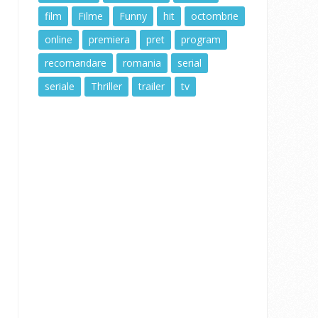
film
Filme
Funny
hit
octombrie
online
premiera
pret
program
recomandare
romania
serial
seriale
Thriller
trailer
tv