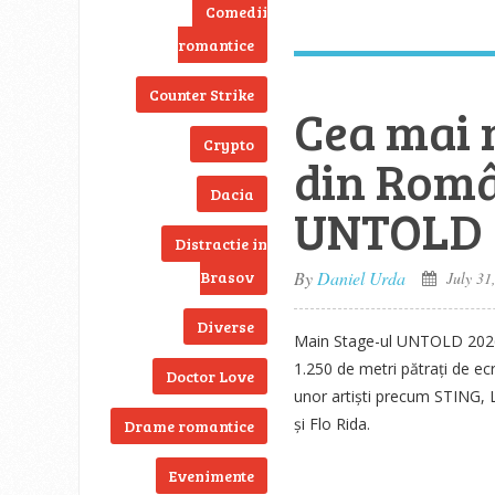
Comedii
romantice
Counter Strike
Cea mai 
Crypto
din Româ
Dacia
UNTOLD 
Distractie in
Brasov
By
Daniel Urda
July 31
Diverse
Main Stage-ul UNTOLD 2026 
1.250 de metri pătrați de ec
Doctor Love
unor artiști precum STING, 
și Flo Rida.
Drame romantice
Evenimente