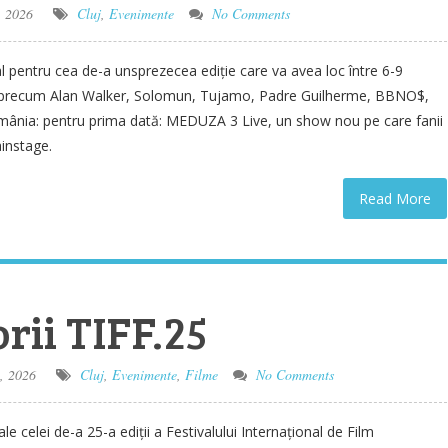
, 2026
Cluj
,
Evenimente
No Comments
 pentru cea de-a unsprezecea ediție care va avea loc între 6-9
 precum Alan Walker, Solomun, Tujamo, Padre Guilherme, BBNO$,
mânia: pentru prima dată: MEDUZA 3 Live, un show nou pe care fanii
instage.
Read More
rii TIFF.25
, 2026
Cluj
,
Evenimente
,
Filme
No Comments
e celei de-a 25-a ediții a Festivalului Internațional de Film