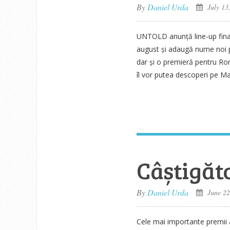
By
Daniel Urda
July 13
UNTOLD anunță line-up final
august și adaugă nume noi
dar și o premieră pentru Ro
îl vor putea descoperi pe Ma
Câștigăto
By
Daniel Urda
June 22
Cele mai importante premii al