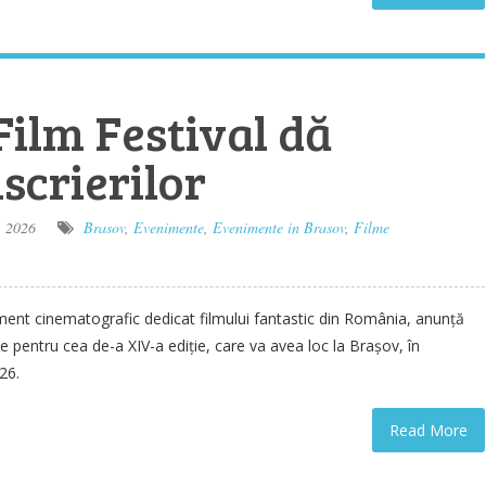
Film Festival dă
nscrierilor
, 2026
Brasov
,
Evenimente
,
Evenimente in Brasov
,
Filme
ment cinematografic dedicat filmului fantastic din România, anunță
le pentru cea de-a XIV-a ediție, care va avea loc la Brașov, în
26.
Read More