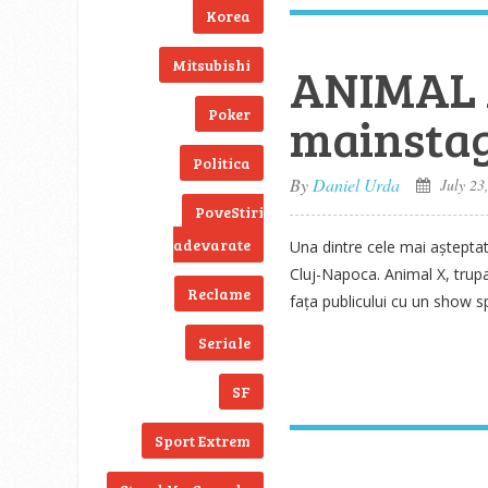
Korea
Mitsubishi
ANIMAL X
Poker
mainsta
Politica
By
Daniel Urda
July 23
PoveStiri
adevarate
Una dintre cele mai așteptat
Cluj-Napoca. Animal X, trupa
Reclame
fața publicului cu un show 
Seriale
SF
Sport Extrem