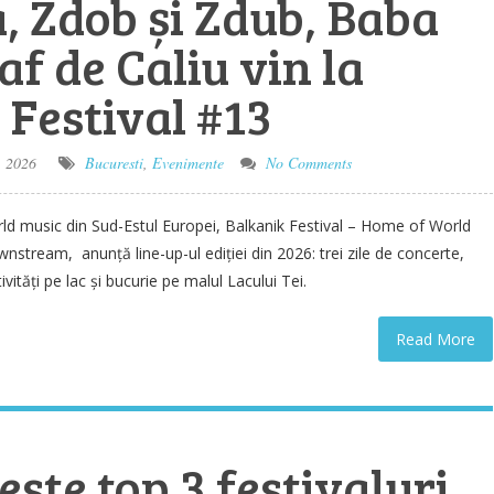
, Zdob și Zdub, Baba
af de Caliu vin la
 Festival #13
, 2026
Bucuresti
,
Evenimente
No Comments
rld music din Sud-Estul Europei, Balkanik Festival – Home of World
tream, anunță line-up-ul ediției din 2026: trei zile de concerte,
vități pe lac și bucurie pe malul Lacului Tei.
Read More
ste top 3 festivaluri