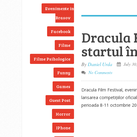
Evenimente in
Brasov
Dracula 
Facebook
startul î
Filme
Filme Psihologice
By
Daniel Urda
July 30
No Comments
Funny
Games
Dracula Film Festival, eveni
lansarea competițiilor oficia
Guest Post
perioada 8-11 octombrie 20
Horror
IPhone