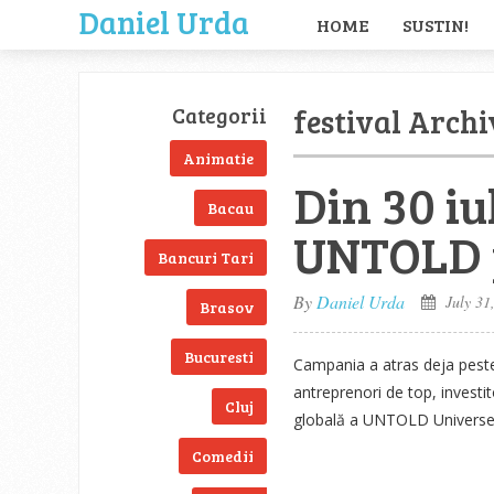
Daniel Urda
HOME
SUSTIN!
festival Archi
Categorii
Animatie
Din 30 iu
Bacau
UNTOLD p
Bancuri Tari
By
Daniel Urda
July 31
Brasov
Bucuresti
Campania a atras deja peste
antreprenori de top, investi
Cluj
globală a UNTOLD Universe
Comedii