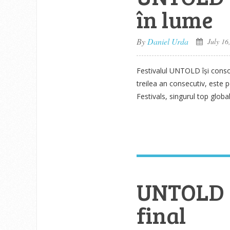
în lume
By
Daniel Urda
July 16
Festivalul UNTOLD își consoli
treilea an consecutiv, este 
Festivals, singurul top glob
UNTOLD a
final