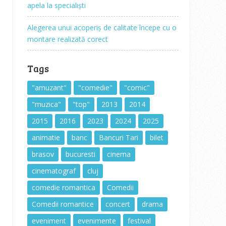
apela la specialiști
Alegerea unui acoperiș de calitate începe cu o
montare realizată corect
Tags
"amuzant"
"comedie"
"comic"
"muzica"
"top"
2013
2014
2015
2016
2023
2024
2025
animatie
banc
Bancuri Tari
bilet
brasov
bucuresti
cinema
cinematograf
cluj
comedie romantica
Comedii
Comedii romantice
concert
drama
eveniment
evenimente
festival