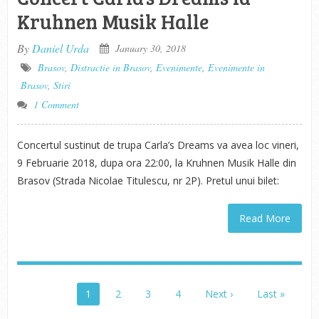
Kruhnen Musik Halle
By
Daniel Urda
January 30, 2018
Brasov
,
Distractie in Brasov
,
Evenimente
,
Evenimente in
Brasov
,
Stiri
1 Comment
Concertul sustinut de trupa Carla’s Dreams va avea loc vineri,
9 Februarie 2018, dupa ora 22:00, la Kruhnen Musik Halle din
Brasov (Strada Nicolae Titulescu, nr 2P). Pretul unui bilet:
Read More
1
2
3
4
Next ›
Last »