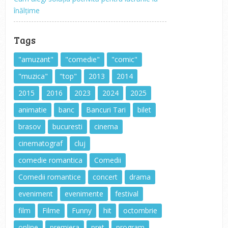
înălțime
Tags
"amuzant"
"comedie"
"comic"
"muzica"
"top"
2013
2014
2015
2016
2023
2024
2025
animatie
banc
Bancuri Tari
bilet
brasov
bucuresti
cinema
cinematograf
cluj
comedie romantica
Comedii
Comedii romantice
concert
drama
eveniment
evenimente
festival
film
Filme
Funny
hit
octombrie
online
premiera
pret
program