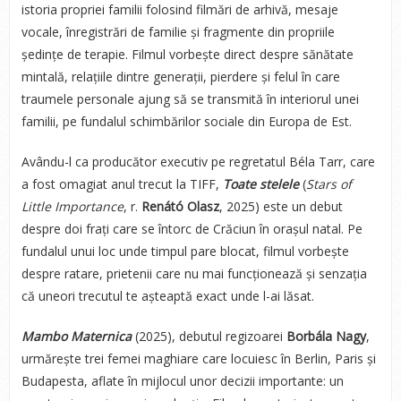
istoria propriei familii folosind filmări de arhivă, mesaje
vocale, înregistrări de familie și fragmente din propriile
ședințe de terapie. Filmul vorbește direct despre sănătate
mintală, relațiile dintre generații, pierdere și felul în care
traumele personale ajung să se transmită în interiorul unei
familii, pe fundalul schimbărilor sociale din Europa de Est.
Avându-l ca producător executiv pe regretatul Béla Tarr, care
a fost omagiat anul trecut la TIFF,
Toate stelele
(
Stars of
Little Importance
, r.
Renátó Olasz
, 2025) este un debut
despre doi frați care se întorc de Crăciun în orașul natal. Pe
fundalul unui loc unde timpul pare blocat, filmul vorbește
despre ratare, prietenii care nu mai funcționează și senzația
că uneori trecutul te așteaptă exact unde l-ai lăsat.
Mambo Maternica
(2025), debutul regizoarei
Borbála Nagy
,
urmărește trei femei maghiare care locuiesc în Berlin, Paris și
Budapesta, aflate în mijlocul unor decizii importante: un