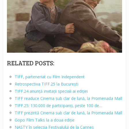
RELATED POSTS:
TIFF, parteneriat cu Film Independent
Retrospectiva TIFF.25 la București
TIFF.24 anunță invitații speciali ai ediției
TIFF readuce Cinema sub clar de lună, la Promenada Mall
TIFF.25: 130.000 de participanți, peste 100 de…
TIFF prezintă Cinema sub clar de lună, la Promenada Mall
Gopo Film Talks la a doua ediție
NASTY în selecția Festivalului de la Cannes