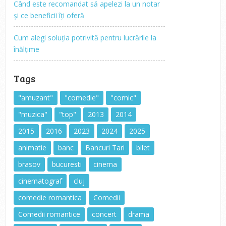
Când este recomandat să apelezi la un notar
și ce beneficii îți oferă
Cum alegi soluția potrivită pentru lucrările la
înălțime
Tags
"amuzant"
"comedie"
"comic"
"muzica"
"top"
2013
2014
2015
2016
2023
2024
2025
animatie
banc
Bancuri Tari
bilet
brasov
bucuresti
cinema
cinematograf
cluj
comedie romantica
Comedii
Comedii romantice
concert
drama