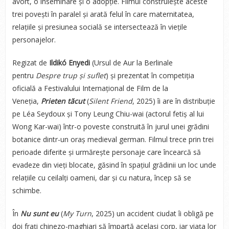
avort, o inseminare și o adopție. Filmul construiește aceste
trei povești în paralel și arată felul în care maternitatea,
relațiile și presiunea socială se intersectează în viețile
personajelor.
Regizat de
Ildikó Enyedi
(Ursul de Aur la Berlinale
pentru
Despre trup și suflet
) și prezentat în competiția
oficială a Festivalului Internațional de Film de la
Veneția,
Prieten tăcut
(
Silent Friend
, 2025) îi are în distribuție
pe Léa Seydoux și Tony Leung Chiu-wai (actorul fetiș al lui
Wong Kar-wai) într-o poveste construită în jurul unei grădini
botanice dintr-un oraș medieval german. Filmul trece prin trei
perioade diferite și urmărește personaje care încearcă să
evadeze din vieți blocate, găsind în spațiul grădinii un loc unde
relațiile cu ceilalți oameni, dar și cu natura, încep să se
schimbe.
În
Nu sunt eu
(
My Turn
, 2025) un accident ciudat îi obligă pe
doi frați chinezo-maghiari să împartă același corp, iar viața lor