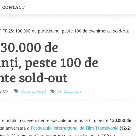
CONTACT
TIFF.25: 130.000 de participanți, peste 100 de evenimente sold-out
130.000 de
nți, peste 100 de
te sold-out
 2026
Uncategorized
No Comments
rte, întâlniri și evenimente speciale au adus la Cluj peste
130.000 de
iția aniversară a
Festivalului Internațional de Film Transilvania
(12-21
inică, 21 iunie, după un program care a inclus peste 100 de