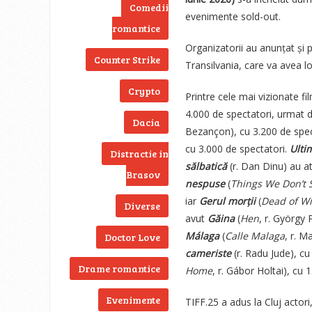
Comedii
evenimente sold-out.
romantice
Organizatorii au anunțat și p
Counter Strike
Transilvania, care va avea l
Crypto
Printre cele mai vizionate f
4.000 de spectatori, urmat 
Dacia
Bezançon), cu 3.200 de spec
cu 3.000 de spectatori.
Ulti
Distractie in
sălbatică
(r. Dan Dinu) au at
Brasov
nespuse
(
Things We Don’t 
iar
Gerul morții
(
Dead of Wi
Diverse
avut
Găina
(
Hen
, r. György P
Málaga
(
Calle Malaga
, r. M
Doctor Love
cameriste
(r. Radu Jude), c
Drame romantice
Home
, r. Gábor Holtai), cu 
Evenimente
TIFF.25 a adus la Cluj actori