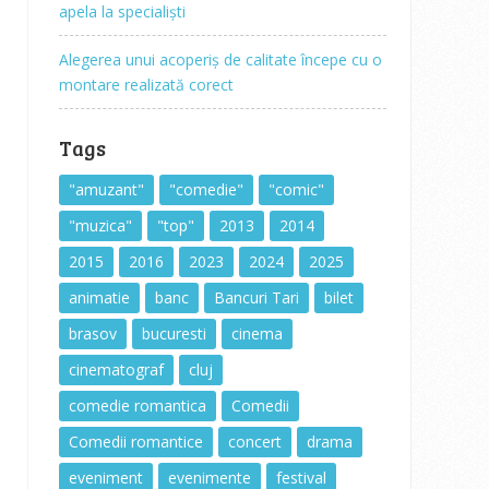
apela la specialiști
Alegerea unui acoperiș de calitate începe cu o
montare realizată corect
Tags
"amuzant"
"comedie"
"comic"
"muzica"
"top"
2013
2014
2015
2016
2023
2024
2025
animatie
banc
Bancuri Tari
bilet
brasov
bucuresti
cinema
cinematograf
cluj
comedie romantica
Comedii
Comedii romantice
concert
drama
eveniment
evenimente
festival