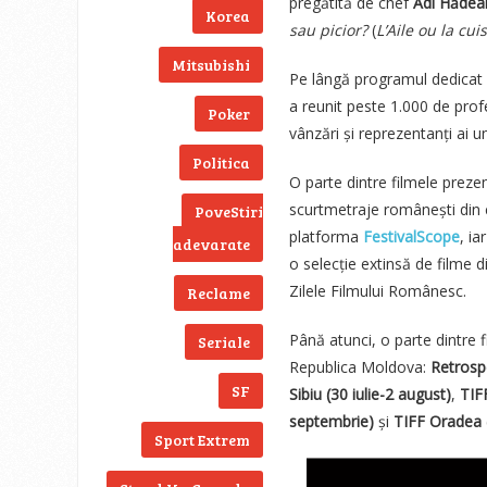
pregătită de chef
Adi Hădea
Korea
sau picior?
(
L’Aile ou la cui
Mitsubishi
Pe lângă programul dedicat pu
a reunit peste 1.000 de profes
Poker
vânzări și reprezentanți ai un
Politica
O parte dintre filmele prezen
scurtmetraje românești din c
PoveStiri
platforma
FestivalScope
, i
adevarate
o selecție extinsă de filme di
Zilele Filmului Românesc.
Reclame
Până atunci, o parte dintre 
Seriale
Republica Moldova:
Retrospe
SF
Sibiu (30 iulie-2 august)
,
TIF
septembrie)
și
TIFF Oradea 
Sport Extrem