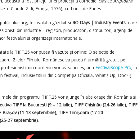
n
, aceasta a fost prilejul unei proiecții a comediei clasice
Aripioară
sse
, r. Claude Zidi, Franța, 1976), cu Louis de Funès.
blicului larg, festivalul a găzduit și
RO Days | Industry Events
, care
ioniști din industrie – regizori, producători, distribuitori, agenți de
or festivaluri și organizații internaționale.
tate la TIFF.25 vor putea fi văzute și online: O selecție de
adrul Zilelor Filmului Românesc va putea fi urmărită gratuit pe
ar profesioniștii din domeniu vor avea acces, prin
FestivalScope Pro
, la
n festival, inclusiv titluri din Competiția Oficială, What’s Up, Doc? și
filmele din programul TIFF.25 vor ajunge în alte orașe din România și
ctiva TIFF la București (9 – 12 iulie)
,
TIFF Chișinău (24-26 iulie)
,
TIFF
F Brașov (11-13 septembrie)
,
TIFF Timișoara (17-20
(25-27 septembrie)
.