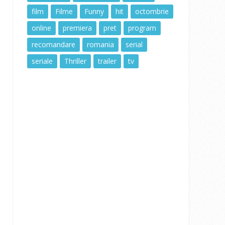
film
Filme
Funny
hit
octombrie
online
premiera
pret
program
recomandare
romania
serial
seriale
Thriller
trailer
tv