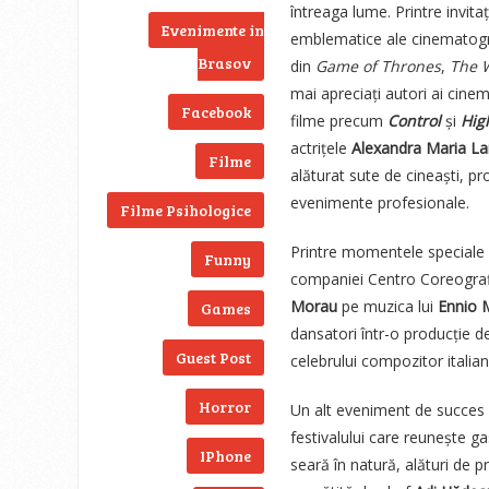
întreaga lume. Printre invitaț
Evenimente in
emblematice ale cinematogra
Brasov
din
Game of Thrones
,
The 
mai apreciați autori ai cine
Facebook
filme precum
Control
și
Hig
actrițele
Alexandra Maria La
Filme
alăturat sute de cineaști, prod
evenimente profesionale.
Filme Psihologice
Printre momentele speciale 
Funny
companiei Centro Coreografi
Morau
pe muzica lui
Ennio 
Games
dansatori într-o producție 
Guest Post
celebrului compozitor italian
Horror
Un alt eveniment de succes
festivalului care reunește g
IPhone
seară în natură, alături de pr