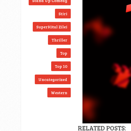
Stand Up Comedy
Stiri
SuperHitul Zilei
Thriller
Top
Top 10
Uncategorized
Western
RELATED POSTS: