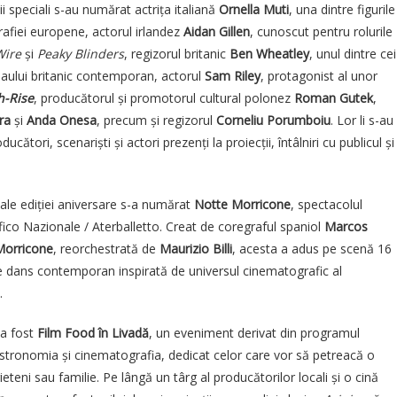
ii speciali s-au numărat actrița italiană
Ornella Muti
, una dintre figurile
fiei europene, actorul irlandez
Aidan Gillen
, cunoscut pentru rolurile
Wire
și
Peaky Blinders
, regizorul britanic
Ben Wheatley
, unul dintre cei
maului britanic contemporan, actorul
Sam Riley
, protagonist al unor
h-Rise
, producătorul și promotorul cultural polonez
Roman Gutek
,
ra
și
Anda Onesa
, precum și regizorul
Corneliu Porumboiu
. Lor li s-au
ucători, scenariști și actori prezenți la proiecții, întâlniri cu publicul și
ale ediției aniversare s-a numărat
Notte Morricone
, spectacolul
co Nazionale / Aterballetto. Creat de coregraful spaniol
Marcos
Morricone
, reorchestrată de
Maurizio Billi
, acesta a adus pe scenă 16
de dans contemporan inspirată de universul cinematografic al
.
 a fost
Film Food în Livadă
, un eveniment derivat din programul
astronomia și cinematografia, dedicat celor care vor să petreacă o
ieteni sau familie. Pe lângă un târg al producătorilor locali și o cină