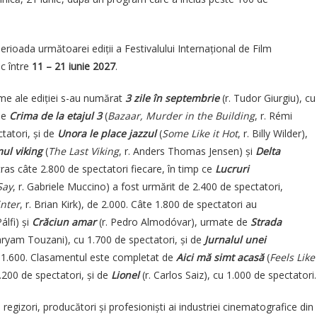
erioada următoarei ediții a Festivalului Internațional de Film
oc între
11 – 21 iunie 2027
.
ilme ale ediției s-au numărat
3 zile în septembrie
(r. Tudor Giurgiu), cu
de
Crima de la etajul 3
(
Bazaar, Murder in the Building
, r. Rémi
tatori, și de
Unora le place jazzul
(
Some Like it Hot
, r. Billy Wilder),
mul viking
(
The Last Viking
, r. Anders Thomas Jensen) și
Delta
ras câte 2.800 de spectatori fiecare, în timp ce
Lucruri
Say
, r. Gabriele Muccino) a fost urmărit de 2.400 de spectatori,
nter
, r. Brian Kirk), de 2.000. Câte 1.800 de spectatori au
álfi) și
Crăciun amar
(r. Pedro Almodóvar), urmate de
Strada
aryam Touzani), cu 1.700 de spectatori, și de
Jurnalul unei
u 1.600. Clasamentul este completat de
Aici mă simt acasă
(
Feels Like
1.200 de spectatori, și de
Lionel
(r. Carlos Saiz), cu 1.000 de spectatori.
, regizori, producători și profesioniști ai industriei cinematografice din