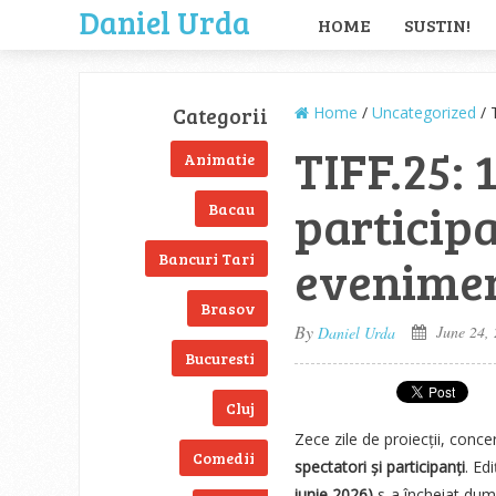
Daniel Urda
HOME
SUSTIN!
Categorii
Home
/
Uncategorized
/ 
TIFF.25: 
Animatie
participa
Bacau
evenimen
Bancuri Tari
Brasov
By
June 24,
Daniel Urda
Bucuresti
Cluj
Zece zile de proiecții, conce
Comedii
spectatori și participanți
. Ed
iunie 2026)
s-a încheiat dum