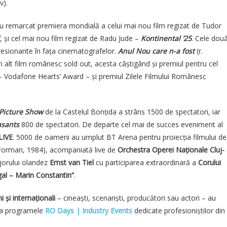
v).
au remarcat premiera mondială a celui mai nou film regizat de Tudor
, și cel mai nou film regizat de Radu Jude –
Kontinental ’25
. Cele dou
resionante în fața cinematografelor.
Anul Nou care n-a fost
(r.
alt film românesc sold out, acesta câștigând și premiul pentru cel
 Vodafone Hearts’ Award – și premiul Zilele Filmului Românesc
Picture Show
de la Castelul Bonțida a strâns 1500 de spectatori, iar
asants
800 de spectatori. De departe cel mai de succes eveniment al
LIVE
. 5000 de oameni au umplut BT Arena pentru proiecția filmului de
 Forman, 1984), acompaniată live de
Orchestra Operei Naționale Cluj-
jorului olandez
Ernst van Tiel
cu participarea extraordinară a
Corului
al – Marin Constantin”
.
i și internaționali
– cineaști, scenariști, producători sau actori – au
i la programele
RO Days | Industry Events
dedicate profesioniștilor din