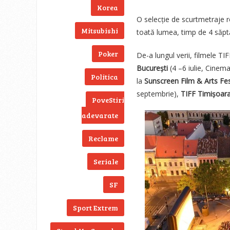
Korea
O selecție de scurtmetraje ro
Mitsubishi
toată lumea, timp de 4 săptă
Poker
De-a lungul verii, filmele TIF
București
(4 –6 iulie, Cinem
Politica
la
Sunscreen Film & Arts Fes
septembrie),
TIFF Timișoar
PoveStiri
adevarate
Reclame
Seriale
SF
Sport Extrem