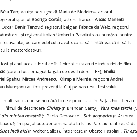
Béla Tarr
, actrița portugheză
Maria de Medeiros
, actorul
regizorul spaniol
Rodrigo Cortés
, actorul francez
Alexis Manenti
,
u Oscar
Danis Tanović
, regizorul belgian
Fabrice du Welz
, regizorul
ducătorul și regizorul italian
Umberto Pasolini
s-au numărat printre
i festivalului, pe care publicul a avut ocazia să îi întâlnească în sălile
au la masterclass-uri.
fost și anul acesta locul de întâlnire și cu starurile industriei de film
sic
(care a fost omagiat la gala de deschidere TIFF),
Emilia
iel Spahiu
,
Mircea Andreescu
,
Olimpia Melinte
, regizorii
Andrei
an Mureșanu
au fost prezenți la Cluj pe parcursul festivalului.
mai mulți spectatori se numără filmele proiectate în Piața Unirii, fiecare
 – filmul de deschidere
Christy
(r. Brendan Canty),
Vara mea târzie
(r.
ei din mintea noastră
(r. Paolo Genovese),
Sub acoperire
(r. Arantxa
r Laxe). Și în spațiul outdoor amenajata la Iulius Parc au rulat seară de
Sunt încă aici
(r. Walter Salles), Întoarcere (r. Uberto Pasolini),
Tu ești