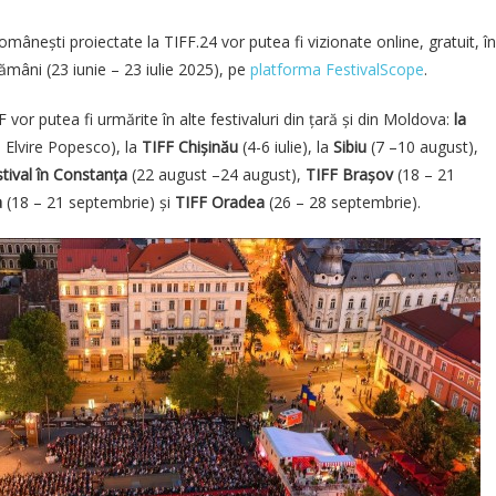
mânești proiectate la TIFF.24 vor putea fi vizionate online, gratuit, în
mâni (23 iunie – 23 iulie 2025), pe
platforma FestivalScope
.
F vor putea fi urmărite în alte festivaluri din țară și din Moldova:
la
a Elvire Popesco), la
TIFF Chișinău
(4-6 iulie), la
Sibiu
(7 –10 august),
tival în Constanța
(22 august –24 august),
TIFF Brașov
(18 – 21
a
(18 – 21 septembrie) și
TIFF Oradea
(26 – 28 septembrie).