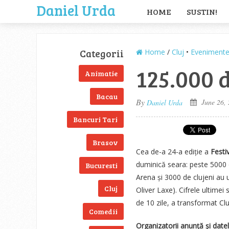
Daniel Urda
HOME
SUSTIN!
Categorii
Home
/
Cluj
•
Eveniment
125.000 d
Animatie
Bacau
By
June 26,
Daniel Urda
Bancuri Tari
Brasov
Cea de-a 24-a ediție a
Festi
duminică seara: peste 5000 
Bucuresti
Arena și 3000 de clujeni au u
Cluj
Oliver Laxe). Cifrele ultimei
de 10 zile, a transformat Cluj
Comedii
Organizatorii anunță și date