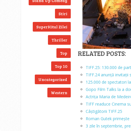
Stand Up Comedy
Stiri
SuperHitul Zilei
Thriller
RELATED POSTS:
Top
Top 10
TIFF.25: 130.000 de part
TIFF.24 anunță invitații s
Uncategorized
125.000 de spectatori la
Gopo Film Talks la a do
Western
Actrița Maria de Medeiro
TIFF readuce Cinema su
Câștigătorii TIFF.25
Roman Gutek primește P
3 zile în septembrie, pr