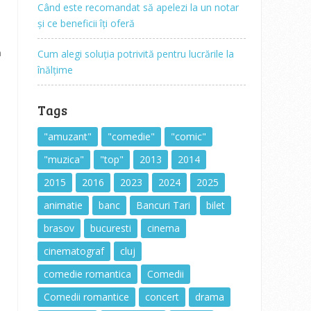
Când este recomandat să apelezi la un notar
și ce beneficii îți oferă
ă
Cum alegi soluția potrivită pentru lucrările la
înălțime
Tags
"amuzant"
"comedie"
"comic"
"muzica"
"top"
2013
2014
2015
2016
2023
2024
2025
animatie
banc
Bancuri Tari
bilet
brasov
bucuresti
cinema
cinematograf
cluj
comedie romantica
Comedii
Comedii romantice
concert
drama