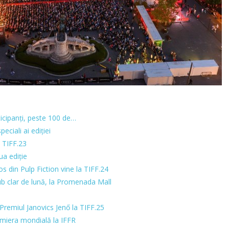
icipanți, peste 100 de…
peciali ai ediției
 TIFF.23
ua ediție
s din Pulp Fiction vine la TIFF.24
b clar de lună, la Promenada Mall
remiul Janovics Jenő la TIFF.25
emiera mondială la IFFR