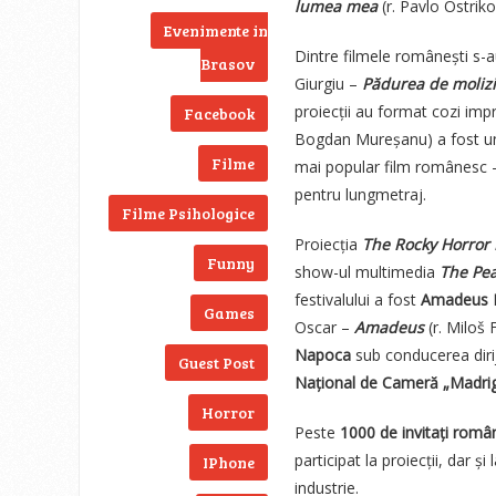
lumea mea
(r. Pavlo Ostriko
Evenimente in
Dintre filmele românești s-
Brasov
Giurgiu –
Pădurea de molizi
proiecții au format cozi imp
Facebook
Bogdan Mureșanu) a fost un 
Filme
mai popular film românesc –
pentru lungmetraj.
Filme Psihologice
Proiecția
The Rocky Horror 
Funny
show-ul multimedia
The Pe
festivalului a fost
Amadeus 
Games
Oscar –
Amadeus
(r. Miloš
Napoca
sub conducerea diri
Guest Post
Național de Cameră „Madrig
Horror
Peste
1000 de invitați român
participat la proiecții, dar ș
IPhone
industrie.