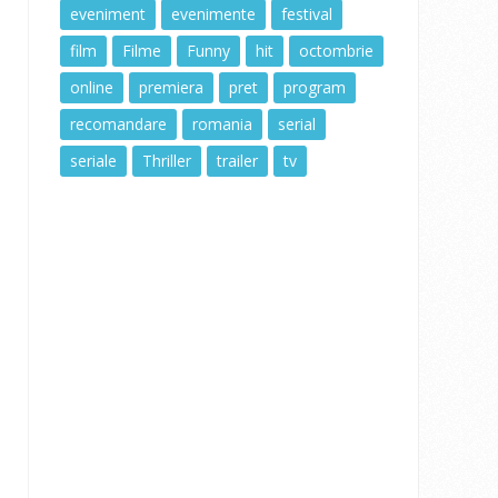
eveniment
evenimente
festival
film
Filme
Funny
hit
octombrie
online
premiera
pret
program
recomandare
romania
serial
seriale
Thriller
trailer
tv