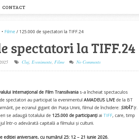
CONTACT
e
•
Filme
/ 125.000 de spectatori la TIFF.24
e spectatori la TIFF.24
 2025
Cluj
,
Evenimente
,
Filme
No Comments
valului Internațional de Film Transilvania
s-a încheiat spectaculos
de spectatori au participat la evenimentul
AMADEUS LIVE
de la BT
rmărit, pe ecranul gigant din Piața Unirii, filmul de închidere:
SIRÂT
(r.
 seri se adaugă totalului de
125.000 de participanți
ai
TIFF
, care, timp
ul într-o adevărată capitală a filmului și culturii.
le ediției aniversare, cu numărul 25: 12 – 21 iunie 2026.