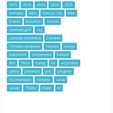
2015
2016
2023
2024
2025
animatie
banc
Bancuri Tari
bilet
brasov
bucuresti
cinema
cinematograf
cluj
comedie romantica
Comedii
Comedii romantice
concert
drama
eveniment
evenimente
festival
film
Filme
Funny
hit
octombrie
online
premiera
pret
program
recomandare
romania
serial
seriale
Thriller
trailer
tv