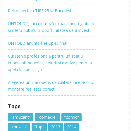
Retrospectiva TIFF.25 la București
UNTOLD își accelerează expansiunea globală
și oferă publicului oportunitatea de a investi
UNTOLD anunță line-up-ul final
Curățenie profesională pentru un spațiu
impecabil: beneficii, soluții și motive pentru a
apela la specialiști
Alegerea unui acoperiș de calitate începe cu o
montare realizată corect
Tags
"amuzant"
"comedie"
"comic"
"muzica"
"top"
2013
2014