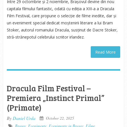
Între 29 octombrie și 2 noiembrie, Brașovul devine din nou
capitala filmului fantastic, odată cu ediția a XIII-a a Dracula
Film Festival, care propune o selecție de filme inedite, dar și
un eveniment special dedicat moștenirii literare a lui Bram
Stoker, autorul romanului Dracula, susținut de Dacre Stoker,
stră-strănepotul celebrului scriitor irlandez.
Read More
Dracula Film Festival –
Premiera „Instinct Primal”
(Primate)
By
Daniel Urda
October 22, 2025
Brasov
,
Evenimente
,
Evenimente in Brasov
,
Filme