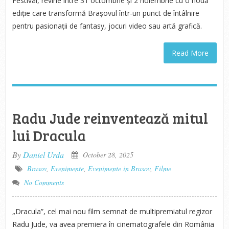
Festival, revine între 31 octombrie și 2 noiembrie cu o nouă
ediție care transformă Brașovul într-un punct de întâlnire
pentru pasionații de fantasy, jocuri video sau artă grafică.
Read More
Radu Jude reinventează mitul
lui Dracula
By
Daniel Urda
October 28, 2025
Brasov
,
Evenimente
,
Evenimente in Brasov
,
Filme
No Comments
„Dracula”, cel mai nou film semnat de multipremiatul regizor
Radu Jude, va avea premiera în cinematografele din România