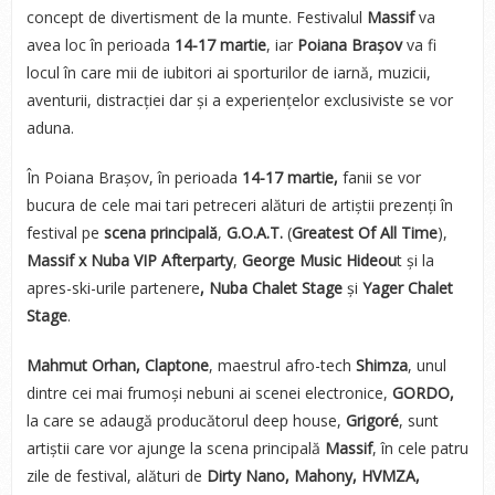
concept de divertisment de la munte. Festivalul
Massif
va
avea loc în perioada
14-17 martie
, iar
Poiana Brașov
va fi
locul în care mii de iubitori ai sporturilor de iarnă, muzicii,
aventurii, distracției dar și a experiențelor exclusiviste se vor
aduna.
În Poiana Brașov, în perioada
14-17 martie,
fanii se vor
bucura de cele mai tari petreceri alături de artiștii prezenți în
festival pe
scena principală
,
G.O.A.T.
(
Greatest Of All Time
),
Massif x Nuba VIP Afterparty
,
George Music Hideou
t și la
apres-ski-urile partenere
, Nuba Chalet Stage
și
Yager Chalet
Stage
.
Mahmut Orhan, Claptone
, maestrul afro-tech
Shimza
, unul
dintre cei mai frumoși nebuni ai scenei electronice,
GORDO,
la care se adaugă producătorul deep house,
Grigoré
, sunt
artiștii care vor ajunge la scena principală
Massif
, în cele patru
zile de festival, alături de
Dirty Nano, Mahony, HVMZA,