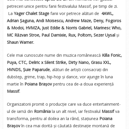
petreceri unice pentru fanii festivalului Massif, pe timp de zi.
La
Yager Chalet Stage
fanii vor petrece alături de
4AWL,
Adrian Șaguna, Andi Moisescu, Andrew Maze, Deny, Fogoros
& Modoi, HVMZA, Just Eddie & Norris Gabriel, Marinesc Who,
MC Răzvan Stroe, Paul Damixie, Rux, Poltom, Sezer Uysal
și
Shaun Warner.
Cele mai cunoscute nume din muzica românească
Killa Fonic,
Puya, CTC, Deliric x Silent Strike, Dirty Nano, Grasu XXL,
HVNDS, Șuie Paparude
, alături de artiști consacrați din
dubstep, grime, trap, hip-hop și dance, vor ajunge în luna
martie în
Poiana Brașov
pentru cea de-a doua experiență
Massif
.
Organizatorii promit o producție care va duce entertainment-
ul de iarnă din
România
la un alt nivel, iar festivalul
Massif
va
transforma, pentru al doilea an la rând, stațiunea
Poiana
Brașov
în cea mai dorită și căutată destinație montană de