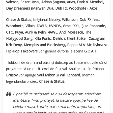
Valeron, Sezer Uysal, Adrian Șaguna, Arias, Dark & Menthol,
Day Dreamers (Marwan Dua, Dub Fx, Woodnote), Akos
.
Chase & Status,
belgianul
Netsky
,
Wilkinson, Dub FX feat.
Woodnote
,
Villain, DWLS, HVNDS, Grasu XXL, Șuie Paparude,
CTC, Puya, Aurik & Pelin, 4AWL, Andi Moisescu, The
Hollygood Gang, Killa Fonic, Deliric x Silent Strike, Cucugram
b2b Deny, Memphis and Blocksberg, Pappa M & Mc Dylma
și
Hip-Hop Takeovers
vor genera euforie la scena
G.O.A.T
.
Iubitorii de drum and bass și dubstep au toate motivele să-și
pregătească un outfit cool de festival. Anul acesta în
Poiana
Brașov
vor ajunge
Saul Milton
și
Will
Kennard
, membrii
legendarului proiect
Chase & Status
.
E posibil ca niciodată să nu-i descoperim adevărata
identitate, fiind protejat, la fiecare apariție live de
celebra mască aurie, dar e mai puțin important; un
lucru e cert în legătură cu acest artist, de fiecare dată