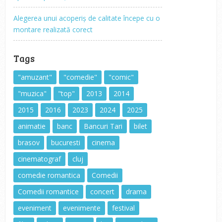
Alegerea unui acoperiș de calitate începe cu o
montare realizată corect
Tags
"amuzant"
"comedie"
"comic"
"muzica"
"top"
2013
2014
2015
2016
2023
2024
2025
animatie
banc
Bancuri Tari
bilet
brasov
bucuresti
cinema
cinematograf
cluj
comedie romantica
Comedii
Comedii romantice
concert
drama
eveniment
evenimente
festival