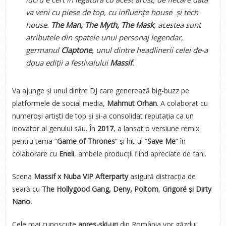
va veni cu piese de top, cu influențe house și tech
house.
The Man, The Myth, The Mask
, acestea sunt
atributele din spatele unui personaj legendar,
germanul
Claptone
, unul dintre headlinerii celei de-a
doua ediții a festivalului
Massif
.
Va ajunge și unul dintre DJ care generează big-buzz pe
platformele de social media,
Mahmut Orhan
. A colaborat cu
numeroși artiști de top și și-a consolidat reputația ca un
inovator al genului său. În
2017
, a lansat o versiune remix
pentru tema “
Game of Thrones
” și hit-ul “
Save Me
” în
colaborare cu
Eneli
, ambele producții fiind apreciate de fani.
Scena
Massif x Nuba VIP Afterparty
asigură distracția de
seară cu
The Hollygood Gang, Deny, Poltom
,
Grigoré și Dirty
Nano.
Cele mai cunoscute
apres-ski-ur
i din România vor găzdui