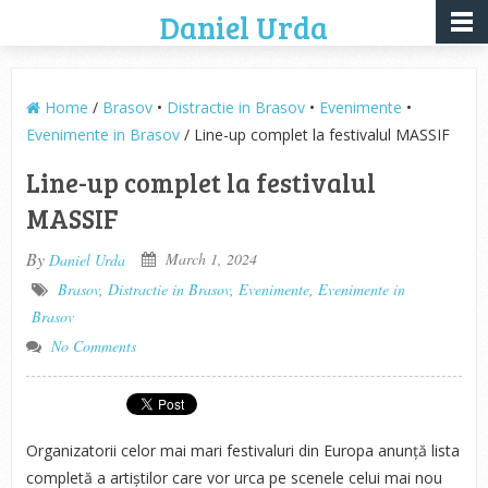
Daniel Urda
Home
/
Brasov
•
Distractie in Brasov
•
Evenimente
•
Evenimente in Brasov
/ Line-up complet la festivalul MASSIF
Line-up complet la festivalul
MASSIF
By
March 1, 2024
Daniel Urda
Brasov
,
Distractie in Brasov
,
Evenimente
,
Evenimente in
Brasov
No Comments
Organizatorii celor mai mari festivaluri din Europa anunță lista
completă a artiștilor care vor urca pe scenele celui mai nou