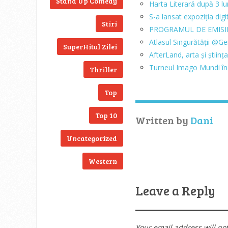
Stand Up Comedy
Harta Literară după 3 lu
S-a lansat expoziția di
Stiri
PROGRAMUL DE EMISIE
Atlasul Singurătății @
SuperHitul Zilei
AfterLand, arta și științ
Turneul Imago Mundi în
Thriller
Top
Top 10
Written by
Dani
Uncategorized
Western
Leave a Reply
Your email address will no