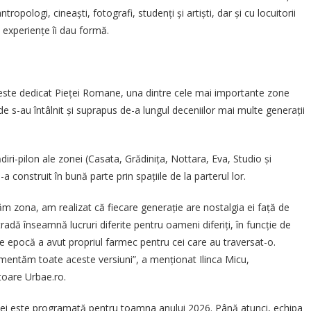
ntropologi, cineaști, fotografi, studenți și artiști, dar și cu locuitorii
i experiențe îi dau formă.
i este dedicat Pieței Romane, una dintre cele mai importante zone
de s-au întâlnit și suprapus de-a lungul deceniilor mai multe generații
iri-pilon ale zonei (Casata, Grădinița, Nottara, Eva, Studio și
-a construit în bună parte prin spațiile de la parterul lor.
m zona, am realizat că fiecare generație are nostalgia ei față de
stradă înseamnă lucruri diferite pentru oameni diferiți, în funcție de
are epocă a avut propriul farmec pentru cei care au traversat-o.
entăm toate aceste versiuni”, a menționat Ilinca Micu,
toare Urbae.ro.
mei este programată pentru toamna anului 2026. Până atunci, echipa