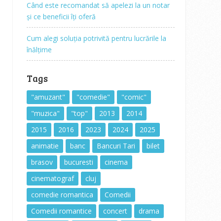
Când este recomandat să apelezi la un notar
și ce beneficii îți oferă
Cum alegi soluția potrivită pentru lucrările la
înălțime
Tags
"amuzant"
"comedie"
"comic"
"muzica"
"top"
2013
2014
2015
2016
2023
2024
2025
animatie
banc
Bancuri Tari
bilet
brasov
bucuresti
cinema
cinematograf
cluj
comedie romantica
Comedii
Comedii romantice
concert
drama