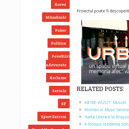
Korea
Proiectul poate fi descoperi
Mitsubishi
Poker
Politica
PoveStiri
adevarate
Reclame
RELATED POSTS:
Seriale
NE/RE-VĂZUT: Muscel
SF
Women in Music lanseaz
Sport Extrem
Harta Literară la Brașov 
A început rezidența Șo