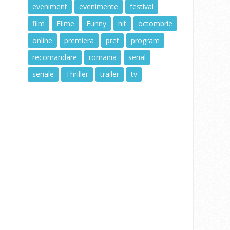
eveniment
evenimente
festival
film
Filme
Funny
hit
octombrie
online
premiera
pret
program
recomandare
romania
serial
seriale
Thriller
trailer
tv