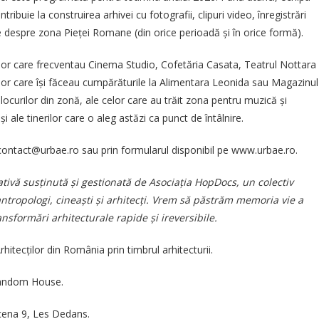
ntribuie la construirea arhivei cu fotografii, clipuri video, înregistrări
se despre zona Pieței Romane (din orice perioadă și în orice formă).
elor care frecventau Cinema Studio, Cofetăria Casata, Teatrul Nottara
lor care își făceau cumpărăturile la Alimentara Leonida sau Magazinul
 blocurilor din zonă, ale celor care au trăit zona pentru muzică și
 și ale tinerilor care o aleg astăzi ca punct de întâlnire.
a contact@urbae.ro sau prin formularul disponibil pe www.urbae.ro.
iativă susținută și gestionată de Asociația HopDocs, un colectiv
 antropologi, cineaști și arhitecți. Vrem să păstrăm memoria vie a
nsformări arhitecturale rapide și ireversibile.
rhitecților din România prin timbrul arhitecturii.
Random House.
cena 9, Les Dedans.