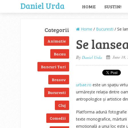
Daniel Urda
HOME
SUSTIN!
Categorii
Home
/
Bucuresti
/ Se la
Se lanse
Animatie
Bacau
By
June 18,
Daniel Urda
Bancuri Tari
Brasov
urbae.ro
este un spațiu virt
urmărește relația dintre oame
Bucuresti
antropologice și artistice din
Cluj
Platforma adună fotografie 
Comedii
texte monografice, mărturii p
emoțională a unui loc este ur