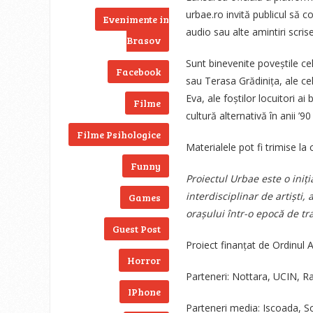
urbae.ro invită publicul să co
Evenimente in
audio sau alte amintiri scri
Brasov
Sunt binevenite poveștile c
Facebook
sau Terasa Grădinița, ale ce
Eva, ale foștilor locuitori ai
Filme
cultură alternativă în anii ’90
Filme Psihologice
Materialele pot fi trimise l
Funny
Proiectul Urbae este o iniț
interdisciplinar de artiști,
Games
orașului într-o epocă de tra
Guest Post
Proiect finanțat de Ordinul A
Horror
Parteneri: Nottara, UCIN, 
IPhone
Parteneri media: Iscoada, S