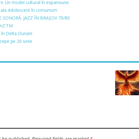
ni: Un model cultural în expansiune
gitala Adolescent în comunism
 SONORĂ. JAZZ ÎN BRAȘOV 70/80
GenZ:TM
a în Delta Dunării
cepe pe 20 iunie
t be published.
Required fields are marked
*