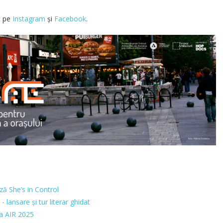
t pe
Instagram
și
Facebook
.
ă She’s in Control
- lansare și tur literar ghidat
na AIR 2025