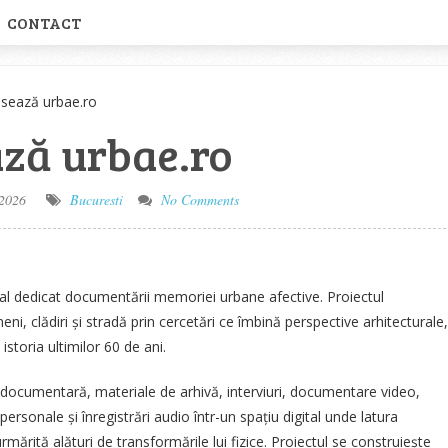
CONTACT
nsează urbae.ro
ază urbae.ro
 2026
Bucuresti
No Comments
ual dedicat documentării memoriei urbane afective. Proiectul
ni, clădiri și stradă prin cercetări ce îmbină perspective arhitecturale,
 istoria ultimilor 60 de ani.
documentară, materiale de arhivă, interviuri, documentare video,
ersonale și înregistrări audio într-un spațiu digital unde latura
mărită alături de transformările lui fizice. Proiectul se construiește