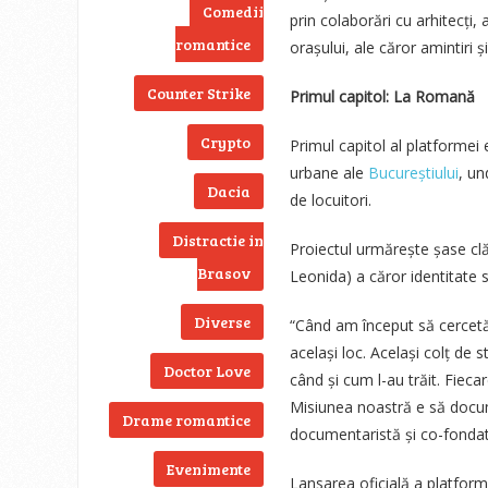
Comedii
prin colaborări cu arhitecți, a
romantice
orașului, ale căror amintiri ș
Counter Strike
Primul capitol: La Romană
Crypto
Primul capitol al platforme
urbane ale
Bucureștiului
, un
Dacia
de locuitori.
Distractie in
Proiectul urmărește șase clăd
Brasov
Leonida) a căror identitate s
Diverse
“Când am început să cercetă
același loc. Același colț de 
Doctor Love
când și cum l-au trăit. Fiec
Misiunea noastră e să docum
Drame romantice
documentaristă și co-fonda
Evenimente
Lansarea oficială a platfor