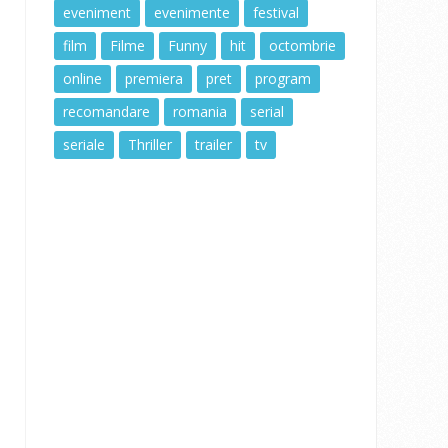
eveniment
evenimente
festival
film
Filme
Funny
hit
octombrie
online
premiera
pret
program
recomandare
romania
serial
seriale
Thriller
trailer
tv