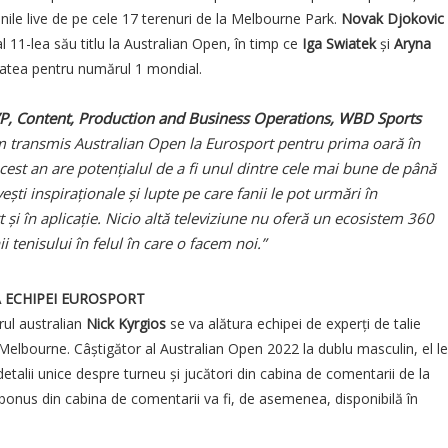
inile live de pe cele 17 terenuri de la Melbourne Park.
Novak Djokovic
al 11-lea său titlu la Australian Open, în timp ce
Iga Swiatek
și
Aryna
itatea pentru numărul 1 mondial.
P, Content, Production and Business Operations, WBD Sports
 transmis Australian Open la Eurosport pentru prima oară în
cest an are potențialul de a fi unul dintre cele mai bune de până
ști inspiraționale și lupte pe care fanii le pot urmări în
și în aplicație. Nicio altă televiziune nu oferă un ecosistem 360
i tenisului în felul în care o facem noi.”
Ă ECHIPEI EUROSPORT
rul australian
Nick Kyrgios
se va alătura echipei de experți de talie
elbourne. Câștigător al Australian Open 2022 la dublu masculin, el le
 detalii unice despre turneu și jucători din cabina de comentarii de la
 bonus din cabina de comentarii va fi, de asemenea, disponibilă în