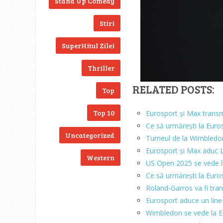
Stand Up Comedy
Stiri
SuperHitul Zilei
Thriller
RELATED POSTS:
Top
Top 10
Eurosport și Max transm
Ce să urmărești la Euros
Uncategorized
Turneul de la Wimbledo
Eurosport și Max aduc L
Western
US Open 2025 se vede î
Ce să urmărești la Euros
Roland-Garros va fi tra
Eurosport aduce un line
Wimbledon se vede la Eu