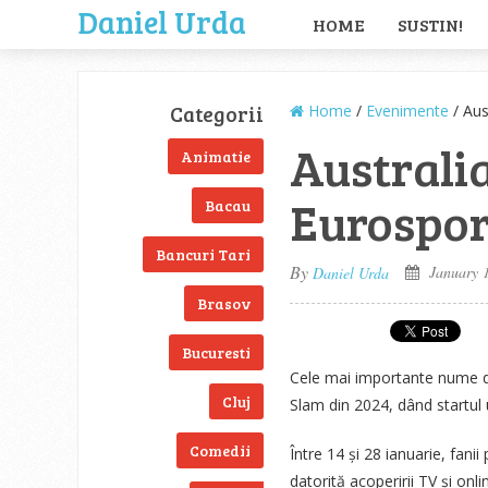
Daniel Urda
HOME
SUSTIN!
Categorii
Home
/
Evenimente
/ Aus
Australi
Animatie
Eurospor
Bacau
Bancuri Tari
By
January 1
Daniel Urda
Brasov
Bucuresti
Cele mai importante nume di
Cluj
Slam din 2024, dând startul 
Comedii
Între 14 și 28 ianuarie, fani
datorită acoperirii TV și onl