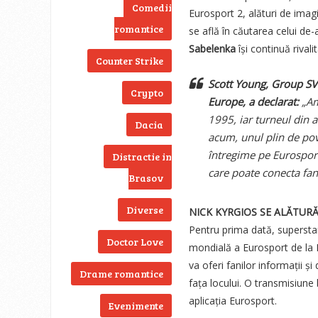
Comedii
Eurosport 2, alături de imag
romantice
se află în căutarea celui de-
Sabelenka
își continuă rival
Counter Strike
Scott Young, Group SV
Crypto
Europe, a declarat:
„Am
1995, iar turneul din a
Dacia
acum, unul plin de pove
întregime pe Eurosport 
Distractie in
care poate conecta fani
Brasov
Diverse
NICK KYRGIOS SE ALĂTUR
Pentru prima dată, supersta
Doctor Love
mondială a Eurosport de la M
va oferi fanilor informații și
Drame romantice
fața locului. O transmisiune
aplicația Eurosport.
Evenimente