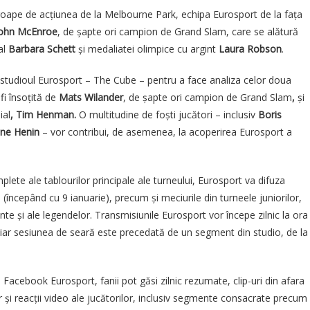
roape de acțiunea de la Melbourne Park, echipa Eurosport de la fața
ohn McEnroe
, de șapte ori campion de Grand Slam, care se alătură
al
Barbara Schett
și medaliatei olimpice cu argint
Laura Robson
.
 studioul Eurosport – The Cube – pentru a face analiza celor doua
fi însoțită de
Mats Wilander
, de șapte ori campion de Grand Slam
,
și
ial
, Tim Henman.
O multitudine de foști jucători – inclusiv
Boris
tine Henin
– vor contribui, de asemenea, la acoperirea Eurosport a
plete ale tablourilor principale ale turneului, Eurosport va difuza
re (începând cu 9 ianuarie), precum și meciurile din turneele juniorilor,
ante și ale legendelor. Transmisiunile Eurosport vor începe zilnic la ora
 iar sesiunea de seară este precedată de un segment din studio, de la
 Facebook Eurosport, fanii pot găsi zilnic rezumate, clip-uri din afara
lor și reacții video ale jucătorilor, inclusiv segmente consacrate precum