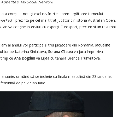
 Appetite
și
My Social Network
.
nta conținut nou și exclusiv în zilele premergătoare turneului.
masked
îl prezintă pe cel mai titrat jucător din istoria Australian Open,
est an va conține interviuri cu experții Eurosport, precum și un rezumat
lam al anului vor participa și trei jucătoare din România.
Jaqueline
ul tur pe Katerina Siniakova,
Sorana Cîrstea
va juca împotriva
n timp ce
Ana Bogdan
va lupta cu tânăra Brenda Fruhvirtova,
.
ianuarie, urmând să se încheie cu finala masculină din 28 ianuarie,
feminină de pe 27 ianuarie.