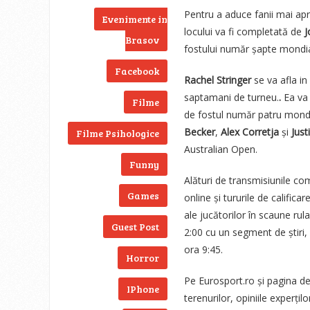
Pentru a aduce fanii mai ap
Evenimente in
locului va fi completată de
J
Brasov
fostului număr șapte mondi
Facebook
Rachel Stringer
se va afla in
saptamani de turneu.
.
Ea va 
Filme
de fostul număr patru mond
Becker
,
Alex Corretja
și
Jus
Filme Psihologice
Australian Open.
Funny
Alături de transmisiunile com
Games
online și tururile de califica
ale jucătorilor în scaune rul
Guest Post
2:00 cu un segment de știri,
ora 9:45.
Horror
Pe Eurosport.ro și pagina de
IPhone
terenurilor, opiniile experți