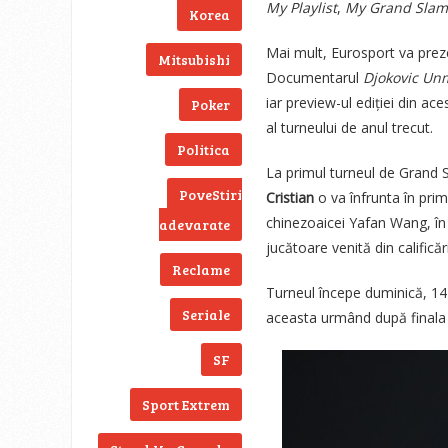
My Playlist
,
My Grand Slam
Korea
Mai mult, Eurosport va preze
Mitsubishi
Documentarul
Djokovic Un
iar preview-ul ediției din ac
Poker
al turneului de anul trecut.
Politica
La primul turneul de Grand S
PoveStiri
Cristian
o va înfrunta în prim
chinezoaicei Yafan Wang, î
adevarate
jucătoare venită din calificări
Reclame
Turneul începe duminică, 14 
Seriale
aceasta urmând după finala 
SF
Sport Extrem