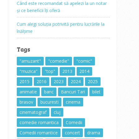
Când este recomandat să apelezi la un notar
și ce beneficii îți oferă
Cum alegi soluția potrivită pentru lucrările la
înălțime
Tags
"amuzant"
"comedie"
"comic"
"muzica"
"top"
2013
2014
2015
2016
2023
2024
2025
animatie
banc
Bancuri Tari
bilet
brasov
bucuresti
cinema
cinematograf
cluj
comedie romantica
Comedii
Comedii romantice
concert
drama