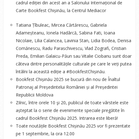
cadrul ediției din acest an a Salonului Internațional de
Carte Bookfest Chișinău, la Centrul Mediacor
Tatiana Țîbuleac, Mircea Cărtărescu, Gabriela
Adameșteanu, Ionela Hadârcă, Sabina Fati, Ioana
Nicolaie, Lilia Calancea, Lavinia Stan, Lidia Bodea, Denisa
Comănescu, Radu Paraschivescu, Vlad Zografi, Cristian
Preda, Emilian Galaicu-Păun sau Vitalie Ciobanu sunt doar
câteva dintre personalitățile culturale pe care le veți putea
întâlni la această ediție a #BookfestChișinău.
Bookfest Chișinău 2025 se bucură din nou de Înaltul
Patronaj al Președintelui României și al Președintei
Republicii Moldova
Zilnic, între orele 10 şi 20, publicul de toate vârstele este
așteptat la o serie de evenimente speciale pregătite în
cadrul Bookfest Chișinău 2025. Intrarea este liberă!
Toate noutățile Bookfest Chișinău 2025 vor fi prezentate
pe 1 septembrie, la ora 12.00