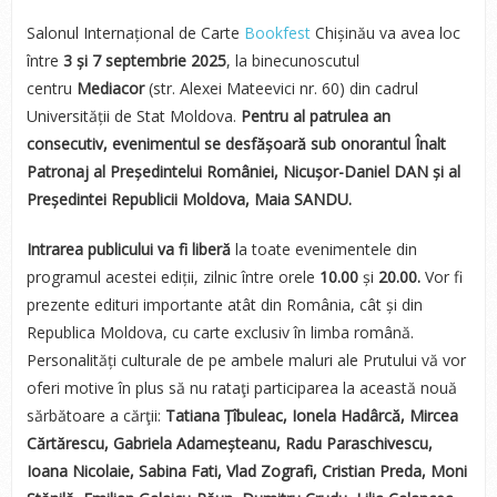
Salonul Internațional de Carte
Bookfest
Chișinău va avea loc
între
3 și 7 septembrie 2025
, la binecunoscutul
centru
Mediacor
(str. Alexei Mateevici nr. 60) din cadrul
Universității de Stat Moldova.
Pentru al patrulea an
consecutiv, evenimentul se desfășoară sub onorantul Înalt
Patronaj al Președintelui României, Nicușor-Daniel DAN și al
Președintei Republicii Moldova, Maia SANDU.
Intrarea publicului va fi liberă
la toate evenimentele din
programul acestei ediții, zilnic între orele
10.00
și
20.00.
Vor fi
prezente edituri importante atât din România, cât și din
Republica Moldova, cu carte exclusiv în limba română.
Personalități culturale de pe ambele maluri ale Prutului vă vor
oferi motive în plus să nu rataţi participarea la această nouă
sărbătoare a cărţii:
Tatiana Țîbuleac, Ionela Hadârcă, Mircea
Cărtărescu, Gabriela Adameșteanu, Radu Paraschivescu,
Ioana Nicolaie, Sabina Fati, Vlad Zografi, Cristian Preda, Moni