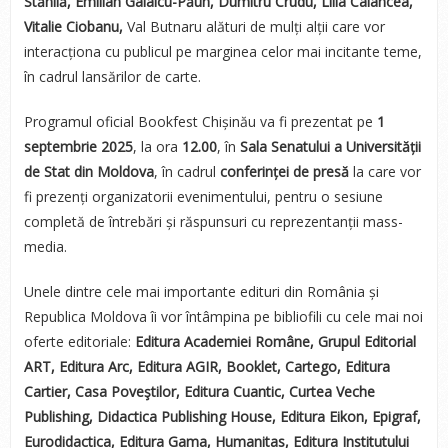
Stănilă, Emilian Galaicu-Păun, Dumitru Crudu, Lilia Calancea,
Vitalie Ciobanu,
Vаl Butnaru alături de mulți alții care vor
interacționa cu publicul pe marginea celor mai incitante teme,
în cadrul lansărilor de carte.
Programul oficial Bookfest Chișinău va fi prezentat pe
1
septembrie 2025
, la ora
12.00
, în
Sala Senatului a Universității
de Stat din Moldova
, în cadrul
conferinței de presă
la care vor
fi prezenți organizatorii evenimentului, pentru o sesiune
completă de întrebări și răspunsuri cu reprezentanții mass-
media.
Unele dintre cele mai importante edituri din România și
Republica Moldova îi vor întâmpina pe bibliofili cu cele mai noi
oferte editoriale:
Editura Academiei Române, Grupul Editorial
ART, Editura Arc, Editura AGIR, Booklet, Cartego, Editura
Cartier, Casa Poveştilor, Editura Cuantic, Curtea Veche
Publishing, Didactica Publishing House, Editura Eikon, Epigraf,
Eurodidactica, Editura Gama, Humanitas, Editura Institutului