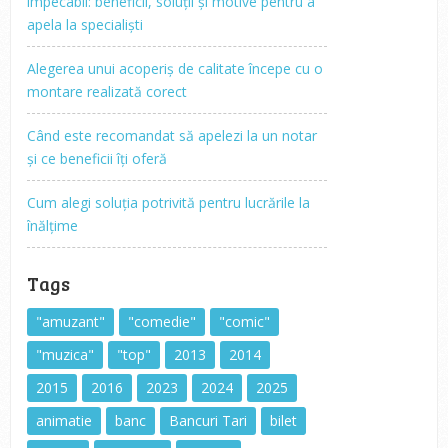
impecabil: beneficii, soluții și motive pentru a
apela la specialiști
Alegerea unui acoperiș de calitate începe cu o
montare realizată corect
Când este recomandat să apelezi la un notar
și ce beneficii îți oferă
Cum alegi soluția potrivită pentru lucrările la
înălțime
Tags
"amuzant"
"comedie"
"comic"
"muzica"
"top"
2013
2014
2015
2016
2023
2024
2025
animatie
banc
Bancuri Tari
bilet