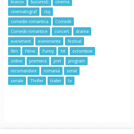
brasov
bucuresti
cinema
cinematograf
cluj
comedie romantica
Comedii
Comedii romantice
concert
drama
eveniment
evenimente
festival
film
Filme
Funny
hit
octombrie
online
premiera
pret
program
recomandare
romania
serial
seriale
Thriller
trailer
tv