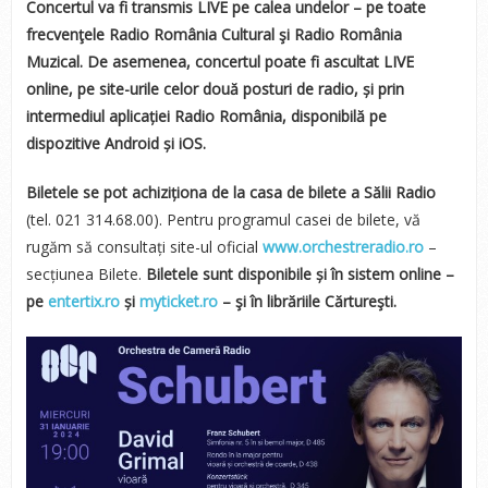
Concertul va fi transmis LIVE pe calea undelor – pe toate
frecvenţele Radio România Cultural şi Radio România
Muzical. De asemenea, concertul poate fi ascultat LIVE
online, pe site-urile
celor două posturi de radio, și prin
intermediul aplicației Radio România, disponibilă pe
dispozitive Android și iOS
.
Biletele se pot achiziționa de la casa de bilete a Sălii Radio
(tel.
021 314.68.00). Pentru programul casei de bilete, vă
rugăm să consultați site-ul oficial
www.orchestreradio.ro
–
secțiunea Bilete.
Biletele sunt disponibile și în sistem online –
pe
entertix.ro
și
myticket.ro
– şi în librăriile Cărtureşti.