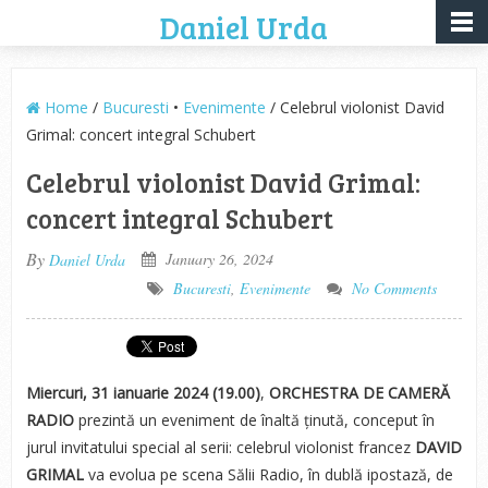
Daniel Urda
Home
/
Bucuresti
•
Evenimente
/ Celebrul violonist David
Grimal: concert integral Schubert
Celebrul violonist David Grimal:
concert integral Schubert
By
January 26, 2024
Daniel Urda
Bucuresti
,
Evenimente
No Comments
Miercuri, 31 ianuarie 2024 (19.00)
,
ORCHESTRA DE CAMERĂ
RADIO
prezintă un eveniment de înaltă ținută, conceput în
jurul invitatului special al serii: celebrul violonist francez
DAVID
GRIMAL
va evolua pe scena Sălii Radio, în dublă ipostază, de