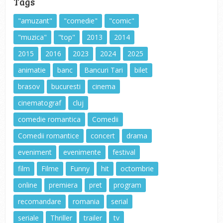
Tags
"amuzant"
"comedie"
"comic"
"muzica"
"top"
2013
2014
2015
2016
2023
2024
2025
animatie
banc
Bancuri Tari
bilet
brasov
bucuresti
cinema
cinematograf
cluj
comedie romantica
Comedii
Comedii romantice
concert
drama
eveniment
evenimente
festival
film
Filme
Funny
hit
octombrie
online
premiera
pret
program
recomandare
romania
serial
seriale
Thriller
trailer
tv