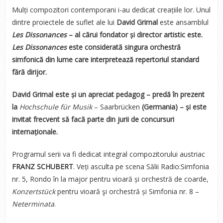
Mulți compozitori contemporani i-au dedicat creațiile lor. Unul
dintre proiectele de suflet ale lui
David Grimal
este ansamblul
Les Dissonances
– al cărui fondator și director artistic este.
Les Dissonances
este considerată singura orchestră
simfonică din lume care interpretează repertoriul standard
fără dirijor.
David Grimal este și un apreciat pedagog – predă în prezent
la
Hochschule für Musik
– Saarbrücken
(Germania) – și este
invitat frecvent să facă parte din jurii de concursuri
internaționale.
Programul serii va fi dedicat integral compozitorului austriac
FRANZ SCHUBERT
. Veți asculta pe scena Sălii Radio:Simfonia
nr. 5, Rondo în la major pentru vioară și orchestră de coarde,
Konzertstück
pentru vioară şi orchestră și Simfonia nr. 8 –
Neterminata
.