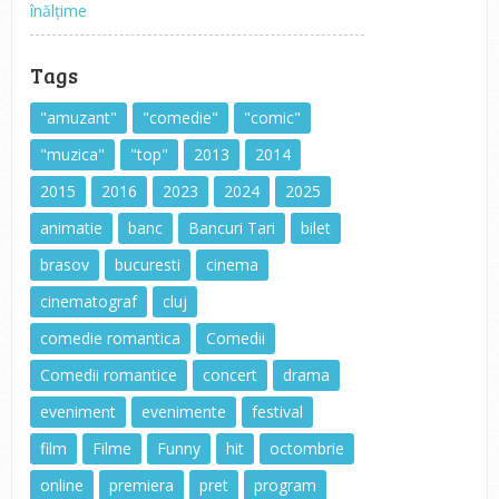
înălțime
Tags
"amuzant"
"comedie"
"comic"
"muzica"
"top"
2013
2014
2015
2016
2023
2024
2025
animatie
banc
Bancuri Tari
bilet
brasov
bucuresti
cinema
cinematograf
cluj
comedie romantica
Comedii
Comedii romantice
concert
drama
eveniment
evenimente
festival
film
Filme
Funny
hit
octombrie
online
premiera
pret
program