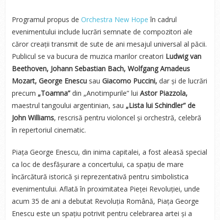
Programul propus de
Orchestra New Hope
în cadrul
evenimentului include lucrări semnate de compozitori ale
căror creații transmit de sute de ani mesajul universal al păcii.
Publicul se va bucura de muzica marilor creatori
Ludwig van
Beethoven, Johann Sebastian Bach, Wolfgang Amadeus
Mozart, George Enescu
sau
Giacomo Puccini,
dar și de lucrări
precum
„Toamna”
din „Anotimpurile” lui
Astor Piazzola,
maestrul tangoului argentinian, sau
„Lista lui Schindler” de
John Williams
, rescrisă pentru violoncel și orchestră, celebră
în repertoriul cinematic.
Piața George Enescu, din inima capitalei, a fost aleasă special
ca loc de desfășurare a concertului, ca spațiu de mare
încărcătură istorică și reprezentativă pentru simbolistica
evenimentului. Aflată în proximitatea Pieței Revoluției, unde
acum 35 de ani a debutat Revoluția Română, Piața George
Enescu este un spațiu potrivit pentru celebrarea artei și a