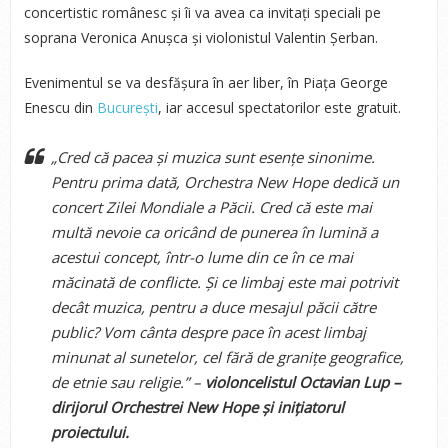
concertistic românesc și îi va avea ca invitați speciali pe
soprana Veronica Anușca și violonistul Valentin Șerban.
Evenimentul se va desfășura în aer liber, în Piața George
Enescu din
București
, iar accesul spectatorilor este gratuit.
„Cred că pacea și muzica sunt esențe sinonime.
Pentru prima dată, Orchestra New Hope dedică un
concert Zilei Mondiale a Păcii. Cred că este mai
multă nevoie ca oricând de punerea în lumină a
acestui concept, într-o lume din ce în ce mai
măcinată de conflicte. Și ce limbaj este mai potrivit
decât muzica, pentru a duce mesajul păcii către
public? Vom cânta despre pace în acest limbaj
minunat al sunetelor, cel fără de granițe geografice,
de etnie sau religie.” –
violoncelistul Octavian Lup –
dirijorul Orchestrei New Hope și inițiatorul
proiectului.