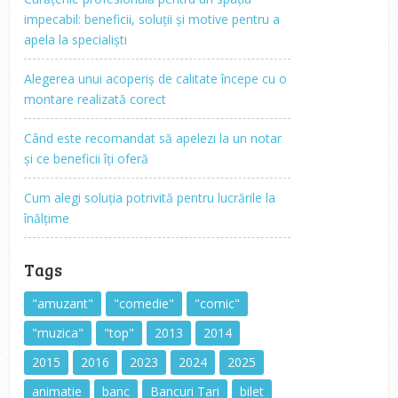
impecabil: beneficii, soluții și motive pentru a
apela la specialiști
Alegerea unui acoperiș de calitate începe cu o
montare realizată corect
Când este recomandat să apelezi la un notar
și ce beneficii îți oferă
Cum alegi soluția potrivită pentru lucrările la
înălțime
Tags
"amuzant"
"comedie"
"comic"
"muzica"
"top"
2013
2014
2015
2016
2023
2024
2025
animatie
banc
Bancuri Tari
bilet