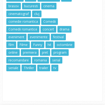
brasov
bucuresti
cinema
cinematograf
cluj
comedie romantica
Comedii
Comedii romantice
concert
drama
eveniment
evenimente
festival
film
Filme
Funny
hit
octombrie
online
premiera
pret
program
recomandare
romania
serial
seriale
Thriller
trailer
tv