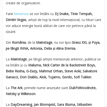
create de organizatori.
Fanii
Neversea
se vor întâlni cu
DJ Snake, Tinie Tempah,
Dimitri Vegas
, artiști de top la nivel internațional, cu hituri care
vor aduce energie bună alături de care vor petrece până la
răsărit.
Din
România
, de la
Mainstage
, nu vor lipsi
Grasu XXL și Puya,
pe lângă INNA, Antonia, Delia și Alina Eremia.
La
Mainstage
, pe lângă artiștii menționați anterior, publicul se
va întâlni și cu
Maluma, Nick Carter de la Backstreet Boys,
Bebe Rexha, G-Eazy, Mahmut Orhan, Steve Aoki, Salvatore
Ganacci, Don Diablo, Alok, Tujamo, Gordo, Sofi Tukker.
La
The Ark
, primele nume anunțate sunt
DubFxWoodnote,
Netsky și Wilkinson
.
La
DayDreaming
,
Jan Blomqvist, Sara Bluma, Sébastien