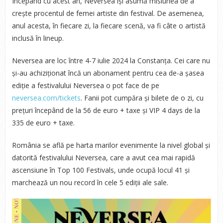
Începând cu acest an, Neversea își asumă misiunea de a
crește procentul de femei artiste din festival. De asemenea,
anul acesta, în fiecare zi, la fiecare scenă, va fi câte o artistă
inclusă în lineup.
Neversea are loc între 4-7 iulie 2024 la Constanța. Cei care nu
și-au achiziționat încă un abonament pentru cea de-a șasea
ediție a festivalului Neversea o pot face de pe
neversea.com/tickets
. Fanii pot cumpăra și bilete de o zi, cu
prețuri începând de la 56 de euro + taxe și VIP 4 days de la
335 de euro + taxe.
România se află pe harta marilor evenimente la nivel global și
datorită festivalului Neversea, care a avut cea mai rapidă
ascensiune în Top 100 Festivals, unde ocupă locul 41 și
marchează un nou record în cele 5 ediții ale sale.