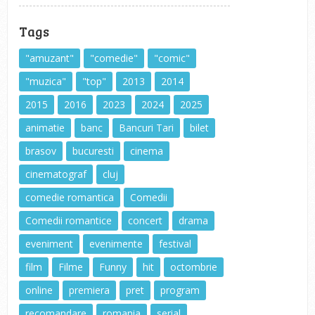
Tags
"amuzant"
"comedie"
"comic"
"muzica"
"top"
2013
2014
2015
2016
2023
2024
2025
animatie
banc
Bancuri Tari
bilet
brasov
bucuresti
cinema
cinematograf
cluj
comedie romantica
Comedii
Comedii romantice
concert
drama
eveniment
evenimente
festival
film
Filme
Funny
hit
octombrie
online
premiera
pret
program
recomandare
romania
serial