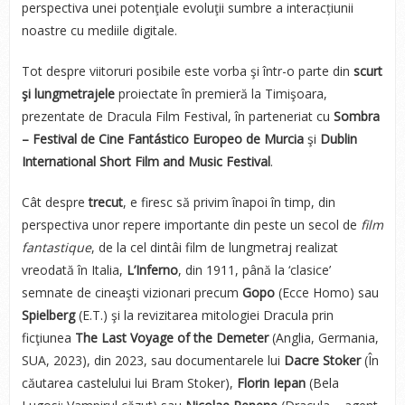
perspectiva unei potenţiale evoluţii sumbre a interacțiunii
noastre cu mediile digitale.
Tot despre viitoruri posibile este vorba şi într-o parte din
scurt
şi lungmetrajele
proiectate în premieră la Timişoara,
prezentate de Dracula Film Festival, în parteneriat cu
Sombra
– Festival de Cine Fantástico Europeo de Murcia
şi
Dublin
International Short Film and Music Festival
.
Cât despre
trecut
, e firesc să privim înapoi în timp, din
perspectiva unor repere importante din peste un secol de
film
fantastique
, de la cel dintâi film de lungmetraj realizat
vreodată în Italia,
L’Inferno
, din 1911, până la ‘clasice’
semnate de cineaşti vizionari precum
Gopo
(Ecce Homo) sau
Spielberg
(E.T.) şi la revizitarea mitologiei Dracula prin
ficţiunea
The Last Voyage of the Demeter
(Anglia, Germania,
SUA, 2023), din 2023, sau documentarele lui
Dacre Stoker
(În
căutarea castelului lui Bram Stoker),
Florin Iepan
(Bela