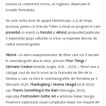
exclusiv la continentul nostru, se regăsesc dispersate în
locaţiile festivalului.
Nu este vorba doar de spaţiul fantasticului, ci şi de timpii
acestuia, pentru că Dracula TiMes a mixat un program în care
prezentul
co-există cu
trecutul
şi
viitorul
, propunând publicului
o experienţă (pop) culturală ce trece ca inspiraţie dincolo de
cadrul cinematografiei.
Viitorul –
în afara avanpremierelor de filme care vor fi lansate
în cinematografe abia în viitor, precum
Poor Things /
Sărmane Creaturi
(Irlanda, Anglia, SUA – 2023)
–
filmul care a
câștigat Leul de Aur în acest an la Festivalul de film de la
Veneția și care va intra în cinematografele din România pe 9
februarie 2024,
Thanksgiving / Vinerea Neagră
(SUA 2023)
sau
There’s Something in the Barn
(Norvegia, 2023),
expoziţia
Postmodern Gothic Art
a artistului italian Giorgio
Finamore explorează vizual complicata relație om-mașină din