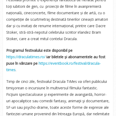
toți iubitorii de gen, cu proiecții de filme în avanpremieră
națională, cineconcerte, filme documentare și de artă, cu o
competiție de scurtmetraj destinată tinerilor cineaști amatori
dar și cu invitați de renume internațional, printre care Dacre
Stoker, stră-stră-nepotul celebrului scriitor irlandez Bram
Stoker, care a creat mitul contelui Dracula.
Programul festivalului este disponibil pe
https://draculatimes.ro/
iar biletele și abonamentele au fost
puse în vânzare pe
https://eventbook.ro/festival/dracula-
times
.
Timp de cinci zile, festivalul Dracula TiMes va oferi publicului
timişorean o incursiune în multiversul filmului fantastic.
Ficţiuni spectaculoase şi experimente de avangardă, horror-
uri apocaliptice sau comedii fantasy, animaţii şi documentare,
SF-uri sau psycho-drame, toate aceste forme de expresie ale
fanteziei umane provenind din întreaga Europă, dar nelimitate