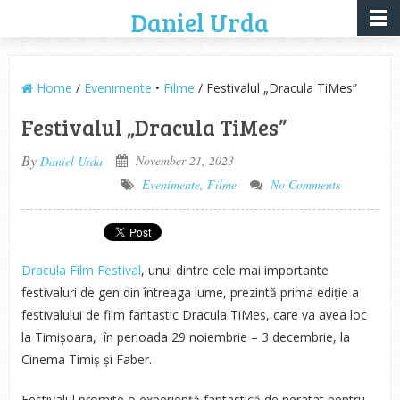
Daniel Urda
Home
/
Evenimente
•
Filme
/ Festivalul „Dracula TiMes”
Festivalul „Dracula TiMes”
By
November 21, 2023
Daniel Urda
Evenimente
,
Filme
No Comments
Dracula Film Festival
, unul dintre cele mai importante
festivaluri de gen din întreaga lume, prezintă prima ediție a
festivalului de film fantastic Dracula TiMes, care va avea loc
la Timișoara, în perioada 29 noiembrie – 3 decembrie, la
Cinema Timiș și Faber.
Festivalul promite o experiență fantastică de neratat pentru