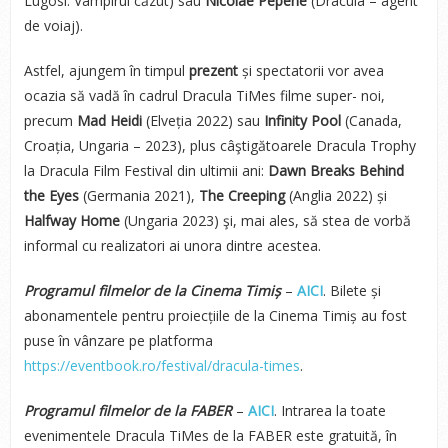
Lugosi: Vampirul căzut) sau
Nicolae Pepene
(Dracula – agent
de voiaj).
Astfel, ajungem în timpul
prezent
și spectatorii vor avea
ocazia să vadă în cadrul Dracula TiMes filme super- noi,
precum
Mad Heidi
(Elveția 2022) sau
Infinity Pool
(Canada,
Croația, Ungaria – 2023), plus câştigătoarele Dracula Trophy
la Dracula Film Festival din ultimii ani:
Dawn Breaks Behind
the Eyes
(Germania 2021),
The Creeping
(Anglia 2022) și
Halfway Home
(Ungaria 2023) şi, mai ales, să stea de vorbă
informal cu realizatori ai unora dintre acestea.
Programul filmelor de la Cinema Timiș
–
AICI
. Bilete și
abonamentele pentru proiecțiile de la Cinema Timiș au fost
puse în vânzare pe platforma
https://eventbook.ro/festival/dracula-times
.
Programul filmelor de la FABER
–
AICI
. Intrarea la toate
evenimentele Dracula TiMes de la FABER este gratuită, în