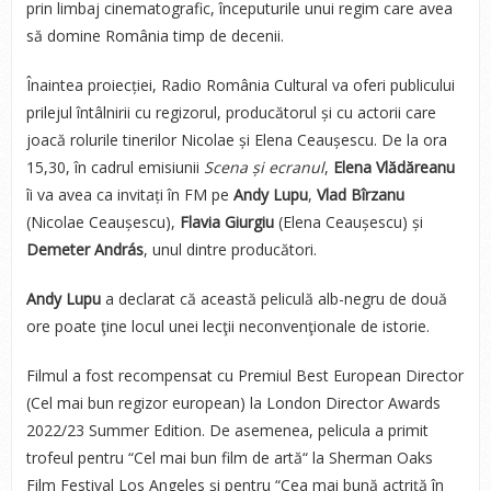
prin limbaj cinematografic, începuturile unui regim care avea
să domine România timp de decenii.
Înaintea proiecției, Radio România Cultural va oferi publicului
prilejul întâlnirii cu regizorul, producătorul și cu actorii care
joacă rolurile tinerilor Nicolae și Elena Ceaușescu. De la ora
15,30, în cadrul emisiunii
Scena și ecranul
,
Elena Vlădăreanu
îi va avea ca invitați în FM pe
Andy Lupu
,
Vlad Bîrzanu
(Nicolae Ceaușescu),
Flavia Giurgiu
(Elena Ceaușescu) și
Demeter
András
, unul dintre producători.
Andy Lupu
a declarat că această peliculă alb-negru de două
ore poate ţine locul unei lecţii neconvenţionale de istorie.
Filmul a fost recompensat cu Premiul Best European Director
(Cel mai bun regizor european) la London Director Awards
2022/23 Summer Edition. De asemenea, pelicula a primit
trofeul pentru “Cel mai bun film de artă“ la Sherman Oaks
Film Festival Los Angeles și pentru “Cea mai bună actriță în