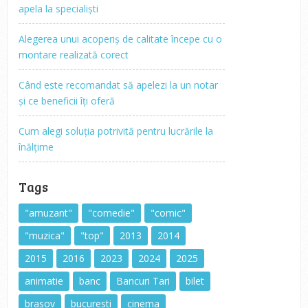
apela la specialiști
Alegerea unui acoperiș de calitate începe cu o
montare realizată corect
Când este recomandat să apelezi la un notar
și ce beneficii îți oferă
Cum alegi soluția potrivită pentru lucrările la
înălțime
Tags
"amuzant"
"comedie"
"comic"
"muzica"
"top"
2013
2014
2015
2016
2023
2024
2025
animatie
banc
Bancuri Tari
bilet
brasov
bucuresti
cinema