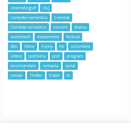
cinematograf
cluj
comedie romantica
Comedii
Comedii romantice
concert
drama
eveniment
evenimente
festival
film
Filme
Funny
hit
octombrie
online
premiera
pret
program
recomandare
romania
serial
seriale
Thriller
trailer
tv