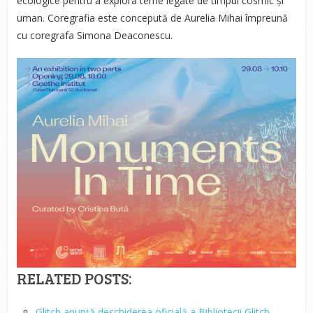
ecologice pentru a explora teme legate de timpul cosmic și
uman. Coregrafia este concepută de Aurelia Mihai împreună
cu coregrafa Simona Deaconescu.
RELATED POSTS:
Glitch anunță deschiderea oficială a Bibliotecii Glitch