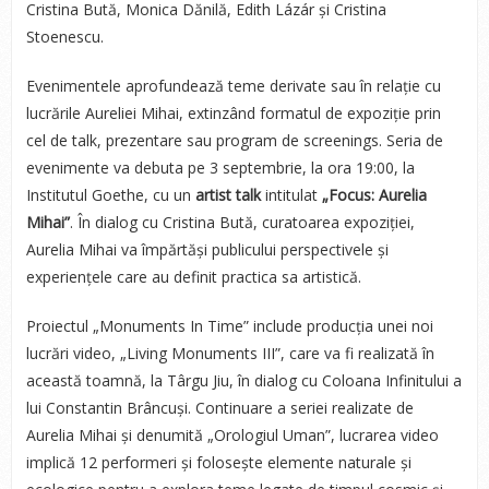
Cristina Bută, Monica Dănilă, Edith Lázár și Cristina
Stoenescu.
Evenimentele aprofundează teme derivate sau în relație cu
lucrările Aureliei Mihai, extinzând formatul de expoziție prin
cel de talk, prezentare sau program de screenings. Seria de
evenimente va debuta pe 3 septembrie, la ora 19:00, la
Institutul Goethe, cu un
artist talk
intitulat
„Focus: Aurelia
Mihai”
. În dialog cu Cristina Bută, curatoarea expoziției,
Aurelia Mihai va împărtăși publicului perspectivele și
experiențele care au definit practica sa artistică.
Proiectul „Monuments In Time” include producția unei noi
lucrări video, „Living Monuments III”, care va fi realizată în
această toamnă, la Târgu Jiu, în dialog cu Coloana Infinitului a
lui Constantin Brâncuși. Continuare a seriei realizate de
Aurelia Mihai și denumită „Orologiul Uman”, lucrarea video
implică 12 performeri și folosește elemente naturale și