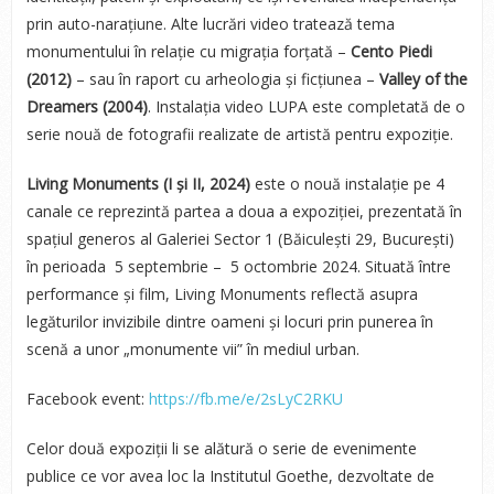
prin auto-narațiune. Alte lucrări video tratează tema
monumentului în relație cu migrația forțată –
Cento Piedi
(2012)
–
sau în raport cu arheologia și ficțiunea –
Valley of the
Dreamers (2004)
. Instalația video LUPA este completată de o
serie nouă de fotografii realizate de artistă pentru expoziție.
Living Monuments (I și II, 2024)
este o nouă instalație pe 4
canale ce reprezintă partea a doua a expoziției, prezentată în
spațiul generos al Galeriei Sector 1 (Băiculești 29, București)
în perioada 5 septembrie – 5 octombrie 2024. Situată între
performance și film, Living Monuments reflectă asupra
legăturilor invizibile dintre oameni și locuri prin punerea în
scenă a unor „monumente vii” în mediul urban.
Facebook event:
https://fb.me/e/2sLyC2RKU
Celor două expoziții li se alătură o serie de evenimente
publice ce vor avea loc la Institutul Goethe, dezvoltate de