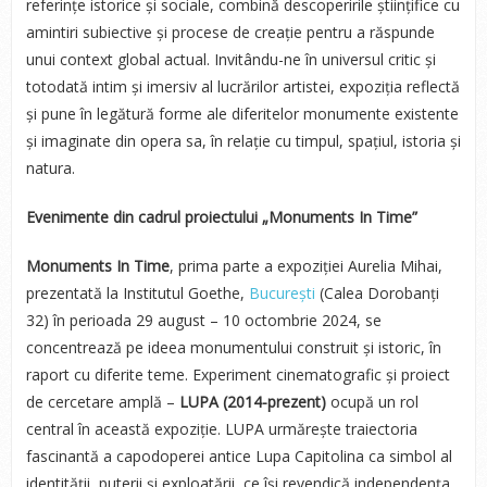
referințe istorice și sociale, combină descoperirile științifice cu
amintiri subiective și procese de creație pentru a răspunde
unui context global actual. Invitându-ne în universul critic și
totodată intim și imersiv al lucrărilor artistei, expoziția reflectă
și pune în legătură forme ale diferitelor monumente existente
și imaginate din opera sa, în relație cu timpul, spațiul, istoria și
natura.
Evenimente din cadrul proiectului „Monuments In Time”
Monuments In Time
, prima parte a expoziției Aurelia Mihai,
prezentată la Institutul Goethe,
București
(Calea Dorobanți
32) în perioada 29 august – 10 octombrie 2024, se
concentrează pe ideea monumentului construit și istoric, în
raport cu diferite teme. Experiment cinematografic și proiect
de cercetare amplă –
LUPA (2014-prezent)
ocupă un rol
central în această expoziție. LUPA urmărește traiectoria
fascinantă a capodoperei antice Lupa Capitolina ca simbol al
identității, puterii și exploatării, ce își revendică independența