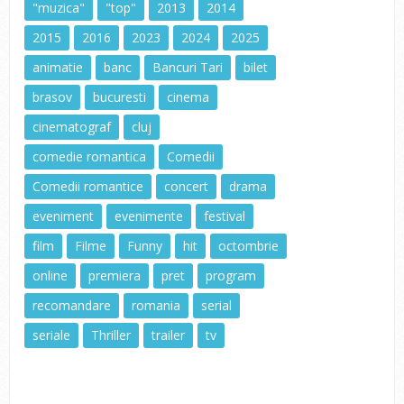
"muzica"
"top"
2013
2014
2015
2016
2023
2024
2025
animatie
banc
Bancuri Tari
bilet
brasov
bucuresti
cinema
cinematograf
cluj
comedie romantica
Comedii
Comedii romantice
concert
drama
eveniment
evenimente
festival
film
Filme
Funny
hit
octombrie
online
premiera
pret
program
recomandare
romania
serial
seriale
Thriller
trailer
tv