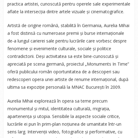
practica artistei, cunoscută pentru operele sale experimentale
aflate la intersecția dintre artele vizuale și cinematografice.
Artistă de origine română, stabilită în Germania, Aurelia Mihai
a fost distinsă cu numeroase premii și burse internaționale
de-a lungul carierei sale pentru lucrările care vorbesc despre
fenomene și evenimente culturale, sociale și politice
contradictorii. Deși activitatea sa este bine-cunoscută și
apreciată pe scena germană, proiectul „Monuments In Time”
oferă publicului român oportunitatea de a descoperi sau
redescoperi opera unei artiste de renume internațional, după
ultima sa expoziție personală la MNAC București în 2009.
Aurelia Mihai explorează în opera sa teme precum
monumentul și mitul, identitatea culturală, migrația,
apartenența și utopia. Sensibile la aspecte sociale critice,
lucrările ei pun în prim-plan noțiunea de umanitate într-un
sens larg. Intervenții video, fotografice și performative, cu