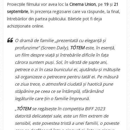
Proiecțiile filmului vor avea loc la
Cinema Union
, pe
19
și
21
septembrie
, în prezența regizoarei care va răspunde, la final,
întrebărilor din partea publicului. Biletele pot fi deja
achiziționate online.
O dramă de familie
„prezentată cu eleganță și
profunzime”
(Screen Daily),
TÓTEM
este, în esență,
un film despre viață și întrebările dificile în fața
cărora suntem puși. Sol, în vârstă de șapte ani,
petrece o zi în casa bunicului ei, ajutându-și mătușile
să organizeze o petrecere pentru tatăl ei. Pe măsură
ce ziua trece, o atmosferă ciudată și haotică pune
stăpânire pe ceea ce se întâmplă, sfărâmând
legăturile care țin o familie împreună.
„
TÓTEM
se regăsește în competiția BIFF 2023
datorită delicateței sale, este un film extrem de
sensibil, este povestea tristă a unei familii, o poveste