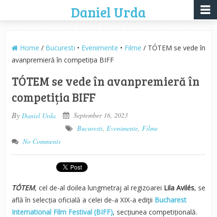
Daniel Urda
Home
/
Bucuresti
•
Evenimente
•
Filme
/ TÓTEM se vede în
avanpremieră în competiția BIFF
TÓTEM se vede în avanpremieră în
competiția BIFF
By
September 16, 2023
Daniel Urda
Bucuresti
,
Evenimente
,
Filme
No Comments
TÓTEM
, cel de-al doilea lungmetraj al regizoarei
Lila Avilés
, se
află în selecția oficială a celei de-a XIX-a ediţii
Bucharest
International Film Festival (BIFF)
, secțiunea competițională.