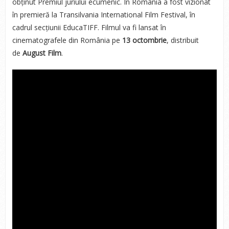
obținut Premiul juriului ecumenic. În România a fost vizionat
în premieră la Transilvania International Film Festival, în
cadrul secțiunii EducaTIFF. Filmul va fi lansat în
cinematografele din România pe
13 octombrie
, distribuit
de
August Film
.