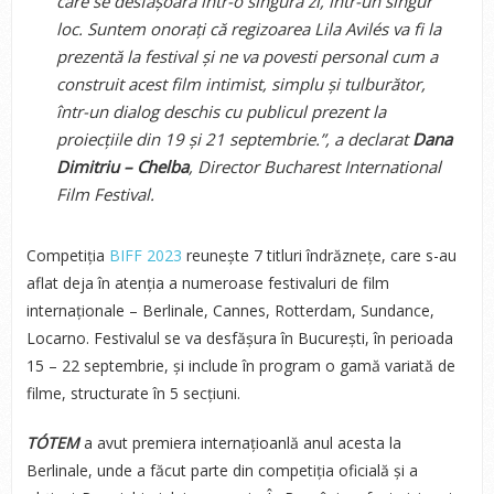
care se desfășoară într-o singură zi, într-un singur
loc. Suntem onorați că regizoarea Lila Avilés va fi la
prezentă la festival și ne va povesti personal cum a
construit acest film intimist, simplu și tulburător,
într-un dialog deschis cu publicul prezent la
proiecțiile din 19 și 21 septembrie.”
, a declarat
Dana
Dimitriu – Chelba
, Director Bucharest International
Film Festival.
Competiția
BIFF 2023
reunește 7 titluri îndrăznețe, care s-au
aflat deja în atenția a numeroase festivaluri de film
internaționale – Berlinale, Cannes, Rotterdam, Sundance,
Locarno. Festivalul se va desfășura în București, în perioada
15 – 22 septembrie, și include în program o gamă variată de
filme, structurate în 5 secțiuni.
TÓTEM
a avut premiera internațioanlă anul acesta la
Berlinale, unde a făcut parte din competiția oficială și a