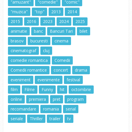
"amuzant"
"comedie"
"comic"
"muzica"
"top"
2013
2014
2015
2016
2023
2024
2025
animatie
banc
Bancuri Tari
bilet
brasov
bucuresti
cinema
cinematograf
cluj
comedie romantica
Comedii
Comedii romantice
concert
drama
eveniment
evenimente
festival
film
Filme
Funny
hit
octombrie
online
premiera
pret
program
recomandare
romania
serial
seriale
Thriller
trailer
tv