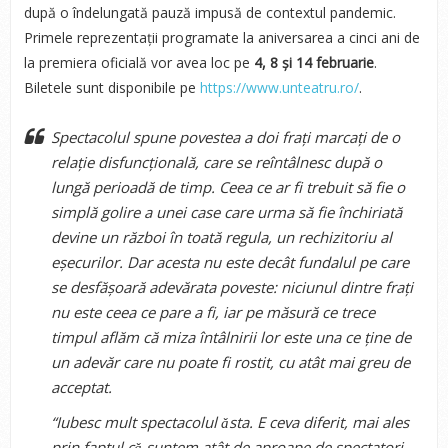
după o îndelungată pauză impusă de contextul pandemic.
Primele reprezentații programate la aniversarea a cinci ani de
la premiera oficială vor avea loc pe
4, 8 și 14 februarie
.
Biletele sunt disponibile pe
https://www.unteatru.ro/
.
Spectacolul spune povestea a doi frați marcați de o
relație disfuncțională, care se reîntâlnesc după o
lungă perioadă de timp. Ceea ce ar fi trebuit să fie o
simplă golire a unei case care urma să fie închiriată
devine un război în toată regula, un rechizitoriu al
eșecurilor. Dar acesta nu este decât fundalul pe care
se desfășoară adevărata poveste: niciunul dintre frați
nu este ceea ce pare a fi, iar pe măsură ce trece
timpul aflăm că miza întâlnirii lor este una ce ține de
un adevăr care nu poate fi rostit, cu atât mai greu de
acceptat.
“Iubesc mult spectacolul ǎsta. E ceva diferit, mai ales
prin faptul cǎ suntem atât de aproape de spectatori.