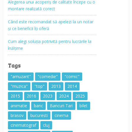
Alegerea unui acoperiș de calitate începe cu o
montare realizată corect
Când este recomandat să apelezi la un notar
și ce beneficii îți oferă
Cum alegi soluția potrivită pentru lucrările la
înălțime
Tags
"amuzant"
"comedie"
"comic"
"muzica"
"top"
2013
2014
2015
2016
2023
2024
2025
animatie
banc
Bancuri Tari
bilet
brasov
bucuresti
cinema
cinematograf
cluj