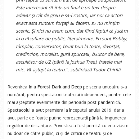
Este interesant cǎ într-un final e un text despre
adevǎr şi cât de greu e sǎ-l rostim, iar noi ca actori
exact asta suntem forțați sǎ facem, sǎ nu mințim
scenic. Şi nici nu avem cum, dat fiind faptul cǎ jucǎm
la o rǎsuflare de public, literalmente. Eu sunt Bobby,
tâmplar, conservator, bǎiat bun la toate, divorțat,
credincios, moralist, gură spurcatǎ, bǎutor de bere,
ascultǎtor de U2 (pânǎ la Joshua Tree), fratele mai
mic. Vǎ aştept la teatru.’’
, subliniază Tudor Chirilă.
Revenirea
In a Forest Dark and Deep
pe scena unteatru s-a
numărat, pentru spectatorii teatrului independent, printre cele
mai așteptate evenimente din perioada post-pandemică.
Spectacolul a avut premiera la începutul anului 2019, dar a
avut parte de foarte puține reprezentații până la impunerea
regulilor de distanțare. Povestea a fost primită cu entuziasm
nu doar de către public, ci și de criticii de teatru și de