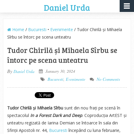
Daniel Urda
Home
/
Bucuresti
•
Evenimente
/ Tudor Chirilă și Mihaela
Sîrbu se întorc pe scena unteatru
Tudor Chirilă și Mihaela Sîrbu se
întorc pe scena unteatru
By
January 30, 2024
Daniel Urda
Bucuresti
,
Evenimente
No Comments
Tudor Chirilă și Mihaela Sîrbu
sunt din nou frați pe scenă în
spectacolul
In a Forest Dark and Deep
. Coproducția ArtEST și
unteatru regizată de Iarina Demian se întoarce în sala din
Sfinții Apostoli nr. 44,
Bucuresti
începând cu luna februarie,