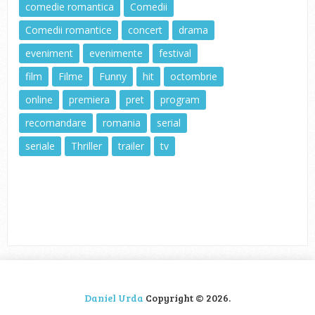
comedie romantica
Comedii
Comedii romantice
concert
drama
eveniment
evenimente
festival
film
Filme
Funny
hit
octombrie
online
premiera
pret
program
recomandare
romania
serial
seriale
Thriller
trailer
tv
Daniel Urda
Copyright © 2026.