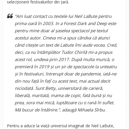
selecționerii festivalurilor din țară.
“Am luat contact cu textele lui Neil LaBute pentru
prima oară în 2003. In a Forest Dark and Deep este
pentru mine doar al șaselea spectacol pe textul
acestui autor. Cineva mi-a spus cândva că atunci
când citește un text de Labute îmi aude vocea. Cred,
deci, ca nu întâmplător Tudor Chirilă mi-a propus
acest rol, undeva prin 2017. După multa muncă, o
premieră în 2019 și un șir de spectacole la unteatru
și în festivaluri, întrerupt doar de pandemie, iată-ne
din nou față în fațî cu acest text, mai actual decit
niciodată. Sunt Betty, universitară de carieră,
liberală, maritată, mama de copii, fată bună și nu
prea, sora mai mică, luptătoare cu o rană în suflet.
Mă bucur de întâlnire.“
, adaugă Mihaela Sîrbu.
Pentru a aduce la viață universul imaginat de Neil LaBute,