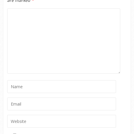
are marked
*