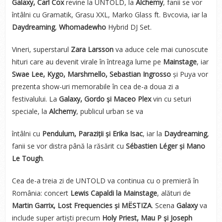
Galaxy, Carl Cox
revine la UNTOLD, la
Alchemy
, fanii se vor
întâlni cu Gramatik, Grasu XXL, Marko Glass ft. Bvcovia, iar la
Daydreaming
,
Whomadewho
Hybrid DJ Set.
Vineri, superstarul
Zara Larsson
va aduce cele mai cunoscute
hituri care au devenit virale în întreaga lume pe
Mainstage
, iar
Swae Lee, Kygo, Marshmello, Sebastian Ingrosso
și Puya vor
prezenta show-uri memorabile în cea de-a doua zi a
festivalului. La
Galaxy, Gordo și Maceo Plex
vin cu seturi
speciale, la
Alchemy
, publicul urban se va
întâlni cu
Pendulum, Paraziții și Erika Isac
, iar la
Daydreaming
,
fanii se vor distra până la răsărit cu
Sébastien Léger și Mano
Le Tough
.
Cea de-a treia zi de UNTOLD va continua cu o premieră în
România: concert
Lewis Capaldi la Mainstage
, alături de
Martin Garrix, Lost Frequencies și MËSTIZA
. Scena
Galaxy
va
include super artiști precum
Holy Priest, Mau P și Joseph