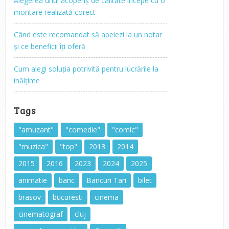
Alegerea unui acoperiș de calitate începe cu o
montare realizată corect
Când este recomandat să apelezi la un notar
și ce beneficii îți oferă
Cum alegi soluția potrivită pentru lucrările la
înălțime
Tags
"amuzant"
"comedie"
"comic"
"muzica"
"top"
2013
2014
2015
2016
2023
2024
2025
animatie
banc
Bancuri Tari
bilet
brasov
bucuresti
cinema
cinematograf
cluj