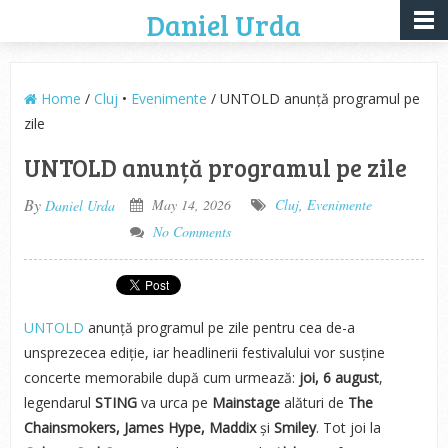
Daniel Urda
Home
/
Cluj
•
Evenimente
/ UNTOLD anunță programul pe
zile
UNTOLD anunță programul pe zile
By
May 14, 2026
Cluj
,
Evenimente
Daniel Urda
No Comments
UNTOLD
anunță programul pe zile pentru cea de-a
unsprezecea ediție, iar headlinerii festivalului vor susține
concerte memorabile după cum urmează:
joi, 6 august
,
legendarul
STING
va urca pe
Mainstage
alături de
The
Chainsmokers, James Hype, Maddix
și
Smiley
. Tot joi la