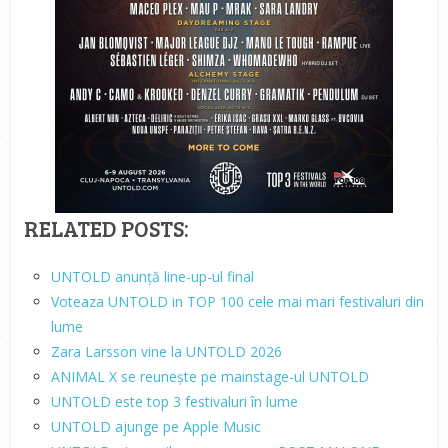
RELATED POSTS:
UNTOLD anunță line-up-ul final
Voteaza UNTOLD in TOP 100 cele mai mari festivaluri din
lume
Zara Larsson vine la UNTOLD 2026
ANIMAL X se reunește pe mainstage-ul UNTOLD
UNTOLD este top 3 festivaluri în lume
UNTOLD ajunge pe Apple Music