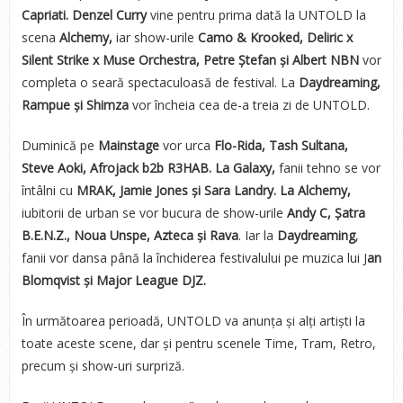
Capriati. Denzel Curry
vine pentru prima dată la UNTOLD la
scena
Alchemy,
iar show-urile
Camo & Krooked, Deliric x
Silent Strike x Muse Orchestra, Petre Ștefan și Albert NBN
vor
completa o seară spectaculoasă de festival. La
Daydreaming,
Rampue și Shimza
vor încheia cea de-a treia zi de UNTOLD.
Duminică pe
Mainstage
vor urca
Flo-Rida, Tash Sultana,
Steve Aoki, Afrojack b2b R3HAB. La Galaxy,
fanii tehno se vor
întâlni cu
MRAK, Jamie Jones și Sara Landry. La Alchemy,
iubitorii de urban se vor bucura de show-urile
Andy C, Șatra
B.E.N.Z., Noua Unspe, Azteca și Rava
. Iar la
Daydreaming
,
fanii vor dansa până la închiderea festivalului pe muzica lui J
an
Blomqvist și Major League DJZ.
În următoarea perioadă, UNTOLD va anunța și alți artiști la
toate aceste scene, dar și pentru scenele Time, Tram, Retro,
precum și show-uri surpriză.