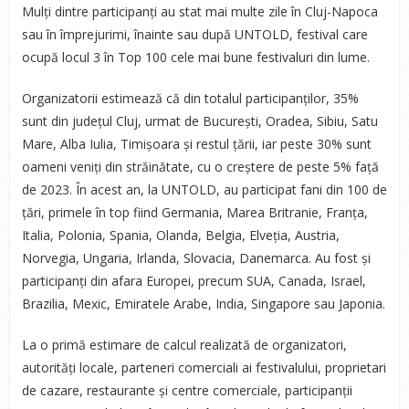
Mulți dintre participanți au stat mai multe zile în Cluj-Napoca
sau în împrejurimi, înainte sau după UNTOLD, festival care
ocupă locul 3 în Top 100 cele mai bune festivaluri din lume.
Organizatorii estimează că din totalul participanților, 35%
sunt din județul Cluj, urmat de București, Oradea, Sibiu, Satu
Mare, Alba Iulia, Timișoara și restul țării, iar peste 30% sunt
oameni veniți din străinătate, cu o creștere de peste 5% față
de 2023. În acest an, la UNTOLD, au participat fani din 100 de
țări, primele în top fiind Germania, Marea Britranie, Franța,
Italia, Polonia, Spania, Olanda, Belgia, Elveția, Austria,
Norvegia, Ungaria, Irlanda, Slovacia, Danemarca. Au fost și
participanți din afara Europei, precum SUA, Canada, Israel,
Brazilia, Mexic, Emiratele Arabe, India, Singapore sau Japonia.
La o primă estimare de calcul realizată de organizatori,
autorități locale, parteneri comerciali ai festivalului, proprietari
de cazare, restaurante și centre comerciale, participanții