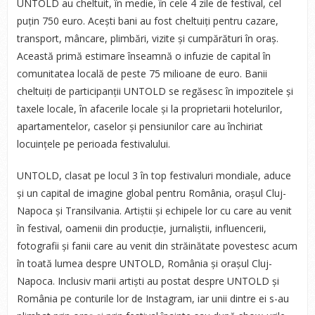
UNTOLD au cheltuit, în medie, în cele 4 zile de festival, cel
puțin 750 euro. Acești bani au fost cheltuiți pentru cazare,
transport, mâncare, plimbări, vizite și cumpărături în oraș.
Această primă estimare înseamnă o infuzie de capital în
comunitatea locală de peste 75 milioane de euro. Banii
cheltuiți de participanții UNTOLD se regăsesc în impozitele și
taxele locale, în afacerile locale și la proprietarii hotelurilor,
apartamentelor, caselor și pensiunilor care au închiriat
locuințele pe perioada festivalului.
UNTOLD, clasat pe locul 3 în top festivaluri mondiale, aduce
și un capital de imagine global pentru România, orașul Cluj-
Napoca și Transilvania. Artiștii și echipele lor cu care au venit
în festival, oamenii din producție, jurnaliștii, influencerii,
fotografii și fanii care au venit din străinătate povestesc acum
în toată lumea despre UNTOLD, România și orașul Cluj-
Napoca. Inclusiv marii artiști au postat despre UNTOLD și
România pe conturile lor de Instagram, iar unii dintre ei s-au