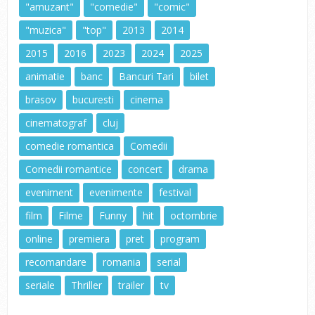
"amuzant"
"comedie"
"comic"
"muzica"
"top"
2013
2014
2015
2016
2023
2024
2025
animatie
banc
Bancuri Tari
bilet
brasov
bucuresti
cinema
cinematograf
cluj
comedie romantica
Comedii
Comedii romantice
concert
drama
eveniment
evenimente
festival
film
Filme
Funny
hit
octombrie
online
premiera
pret
program
recomandare
romania
serial
seriale
Thriller
trailer
tv