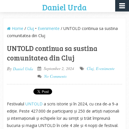
Daniel Urda
Home
/
Cluj
•
Evenimente
/ UNTOLD continua sa sustina
comunitatea din Cluj
UNTOLD continua sa sustina
comunitatea din Cluj
By
September 2, 2024
Cluj
,
Evenimente
Daniel Urda
No Comments
Festivalul
UNTOLD
a scris istorie și în 2024, cu cea de-a 9-a
ediție. Peste 427.000 de participanți și 250 de artiști naționali
și internaționali și echipele lor au simțit și trăit împreună
bucuria și magia UNTOLD în cele 4 zile și 4 nopți de festival.