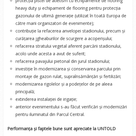
protecția pistei de atletism cu echipamente de flooring
heavy duty și echipament de flooring pentru protecția
gazonului de ultimă generație (utilizat în toată Europa de
către marii organizatori de evenimente);
contribuție la refacerea anvelopei stadionului, precum și
curățarea jgheaburilor de scurgere a acoperișului;
refacerea stratului vegetal aferent parcării stadionului,
acolo unde acesta a avut de suferit;
refacerea pavajului pietonal din jurul stadionului;
investiție în modernizarea și conservarea parcului prin
montaje de gazon rulat, supraînsămânțări și fertilizări;
modernizarea rigolelor și a podețelor de pe aleea
principală;
extinderea instalației de irigație;
anterior evenimentului s-au făcut verificări și modernizări
pentru iluminatul din Parcul Central.
Performanța și faptele bune sunt apreciate la UNTOLD