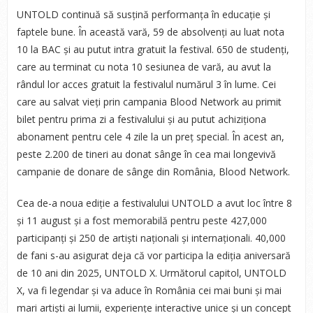
UNTOLD continuă să susțină performanța în educație și
faptele bune. În această vară, 59 de absolvenți au luat nota
10 la BAC și au putut intra gratuit la festival. 650 de studenți,
care au terminat cu nota 10 sesiunea de vară, au avut la
rândul lor acces gratuit la festivalul numărul 3 în lume. Cei
care au salvat vieți prin campania Blood Network au primit
bilet pentru prima zi a festivalului și au putut achiziționa
abonament pentru cele 4 zile la un preț special. În acest an,
peste 2.200 de tineri au donat sânge în cea mai longevivă
campanie de donare de sânge din România, Blood Network.
Cea de-a noua ediție a festivalului UNTOLD a avut loc între 8
și 11 august și a fost memorabilă pentru peste 427,000
participanți și 250 de artiști naționali și internaționali. 40,000
de fani s-au asigurat deja că vor participa la ediția aniversară
de 10 ani din 2025, UNTOLD X. Următorul capitol, UNTOLD
X, va fi legendar și va aduce în România cei mai buni și mai
mari artiști ai lumii, experiențe interactive unice și un concept