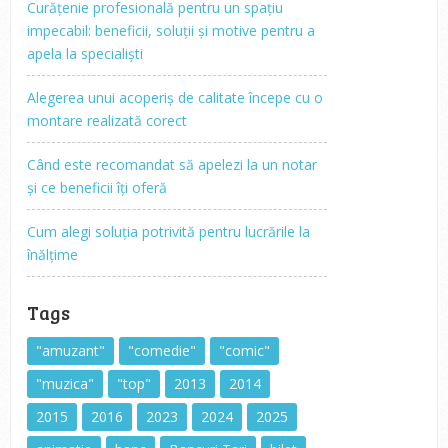
Curățenie profesională pentru un spațiu
impecabil: beneficii, soluții și motive pentru a
apela la specialiști
Alegerea unui acoperiș de calitate începe cu o
montare realizată corect
Când este recomandat să apelezi la un notar
și ce beneficii îți oferă
Cum alegi soluția potrivită pentru lucrările la
înălțime
Tags
"amuzant"
"comedie"
"comic"
"muzica"
"top"
2013
2014
2015
2016
2023
2024
2025