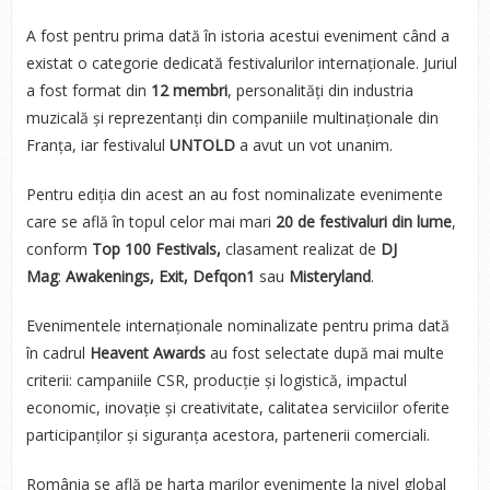
A fost pentru prima dată în istoria acestui eveniment când a
existat o categorie dedicată festivalurilor internaționale. Juriul
a fost format din
12 membri
, personalități din industria
muzicală și reprezentanți din companiile multinaționale din
Franța, iar festivalul
UNTOLD
a avut un vot unanim.
Pentru ediția din acest an au fost nominalizate evenimente
care se află în topul celor mai mari
20 de festivaluri din lume
,
conform
Top 100 Festivals,
clasament realizat de
DJ
Mag
:
Awakenings, Exit, Defqon1
sau
Misteryland
.
Evenimentele internaționale nominalizate pentru prima dată
în cadrul
Heavent Awards
au fost selectate după mai multe
criterii: campaniile CSR, producție și logistică, impactul
economic, inovație și creativitate, calitatea serviciilor oferite
participanților și siguranța acestora, partenerii comerciali.
România se află pe harta marilor evenimente la nivel global