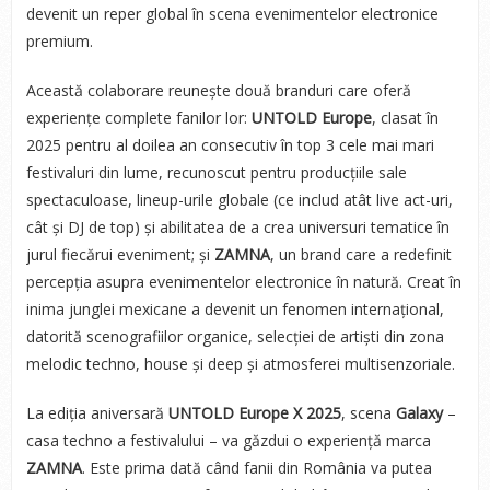
devenit un reper global în scena evenimentelor electronice
premium.
Această colaborare reunește două branduri care oferă
experiențe complete fanilor lor:
UNTOLD Europe
, clasat în
2025 pentru al doilea an consecutiv în top 3 cele mai mari
festivaluri din lume, recunoscut pentru producțiile sale
spectaculoase, lineup-urile globale (ce includ atât live act-uri,
cât și DJ de top) și abilitatea de a crea universuri tematice în
jurul fiecărui eveniment; și
ZAMNA
, un brand care a redefinit
percepția asupra evenimentelor electronice în natură. Creat în
inima junglei mexicane
a devenit un fenomen internațional,
datorită scenografiilor organice, selecției de artiști din zona
melodic techno, house și deep și atmosferei multisenzoriale.
La ediția aniversară
UNTOLD Europe X 2025
, scena
Galaxy
–
casa techno a festivalului – va găzdui o experiență marca
ZAMNA
. Este prima dată când fanii din România va putea