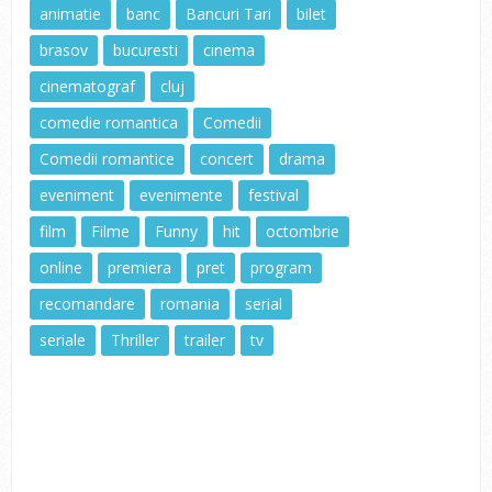
animatie
banc
Bancuri Tari
bilet
brasov
bucuresti
cinema
cinematograf
cluj
comedie romantica
Comedii
Comedii romantice
concert
drama
eveniment
evenimente
festival
film
Filme
Funny
hit
octombrie
online
premiera
pret
program
recomandare
romania
serial
seriale
Thriller
trailer
tv