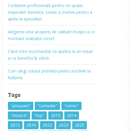
Curățenie profesională pentru un spațiu
impecabil: beneficii, soluții și motive pentru a
apela la specialiști
Alegerea unui acoperiș de calitate începe cu o
montare realizată corect
Când este recomandat să apelezi la un notar
și ce beneficii îți oferă
Cum alegi soluția potrivită pentru lucrările la
înălțime
Tags
"amuzant"
"comedie"
"comic"
"muzica"
"top"
2013
2014
2015
2016
2023
2024
2025