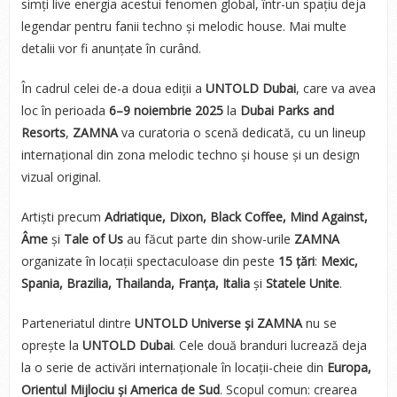
simți live energia acestui fenomen global, într-un spațiu deja
legendar pentru fanii techno și melodic house. Mai multe
detalii vor fi anunțate în curând.
În cadrul celei de-a doua ediții a
UNTOLD Dubai
, care va avea
loc în perioada
6–9 noiembrie 2025
la
Dubai Parks and
Resorts
,
ZAMNA
va curatoria o scenă dedicată, cu un lineup
internațional din zona melodic techno și house și un design
vizual original.
Artiști precum
Adriatique, Dixon, Black Coffee, Mind Against,
Âme
și
Tale of Us
au făcut parte din show-urile
ZAMNA
organizate în locații spectaculoase din peste
15 țări
:
Mexic,
Spania, Brazilia, Thailanda, Franța, Italia
și
Statele Unite
.
Parteneriatul dintre
UNTOLD Universe și ZAMNA
nu se
oprește la
UNTOLD Dubai
. Cele două branduri lucrează deja
la o serie de activări internaționale în locații-cheie din
Europa,
Orientul Mijlociu și America de Sud
. Scopul comun: crearea