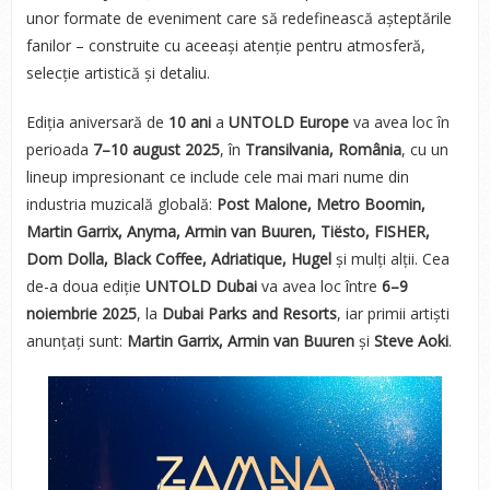
unor formate de eveniment care să redefinească așteptările
fanilor – construite cu aceeași atenție pentru atmosferă,
selecție artistică și detaliu.
Ediția aniversară de
10 ani
a
UNTOLD Europe
va avea loc în
perioada
7–10 august 2025
, în
Transilvania, România
, cu un
lineup impresionant ce include cele mai mari nume din
industria muzicală globală:
Post Malone, Metro Boomin,
Martin Garrix, Anyma, Armin van Buuren, Tiësto, FISHER,
Dom Dolla, Black Coffee, Adriatique, Hugel
și mulți alții. Cea
de-a doua ediție
UNTOLD Dubai
va avea loc între
6–9
noiembrie 2025
, la
Dubai Parks and Resorts
, iar primii artiști
anunțați sunt:
Martin Garrix, Armin van Buuren
și
Steve Aoki
.