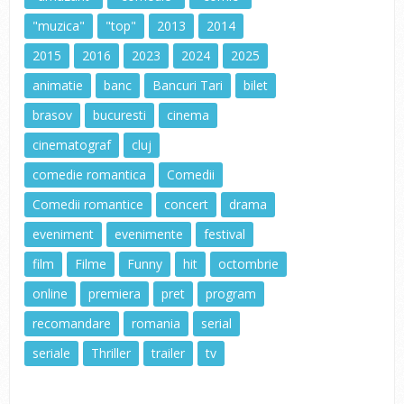
"muzica"
"top"
2013
2014
2015
2016
2023
2024
2025
animatie
banc
Bancuri Tari
bilet
brasov
bucuresti
cinema
cinematograf
cluj
comedie romantica
Comedii
Comedii romantice
concert
drama
eveniment
evenimente
festival
film
Filme
Funny
hit
octombrie
online
premiera
pret
program
recomandare
romania
serial
seriale
Thriller
trailer
tv