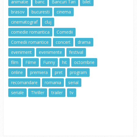
animatie
banc
Bancuri Tari
bilet
brasov
bucuresti
cinema
cinematograf
cluj
comedie romantica
Comedii
Comedii romantice
concert
drama
eveniment
evenimente
festival
film
Filme
Funny
hit
octombrie
online
premiera
pret
program
recomandare
romania
serial
seriale
Thriller
trailer
tv