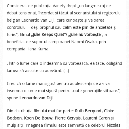
Considerat de publicația Variety drept „un lungmetraj de
debut tensionat, încordat și tăcut al scenaristului și regizorului
belgian Leonardo van Dijl, care cunoaște și valoarea
controlului – deși propriul său calm este plin de anxietate și
furie.”, filmul
„Julie Keeps Quiet”/ „Julie nu vorbește
”, a
beneficiat de suportul campioanei Naomi Osaka, prin
compania Hana Kuma.
„Într-o lume care o îndeamnă să vorbească, ea tace, obligând
lumea să asculte cu adevărat. (…)
Cred că o lume mai sigură pentru adolescenții de azi va
însemna o lume mai sigură pentru toate generațiile viitoare.”,
spune
Leonardo van Dijl.
Din distribuția filmului mai fac parte:
Ruth Becquart, Claire
Bodson, Koen De Bouw, Pierre Gervais, Laurent Caron
și
mulți alții. Imaginea filmului este semnată de celebrul
Nicolas