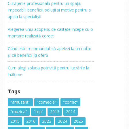
Curățenie profesională pentru un spațiu
impecabil: beneficii, soluții și motive pentru a
apela la specialiști
Alegerea unui acoperiș de calitate începe cu o
montare realizată corect
Când este recomandat să apelezi la un notar
și ce beneficii îți oferă
Cum alegi soluția potrivită pentru lucrările la
înălțime
Tags
"amuzant"
"comedie"
"comic"
"muzica"
"top"
2013
2014
2015
2016
2023
2024
2025