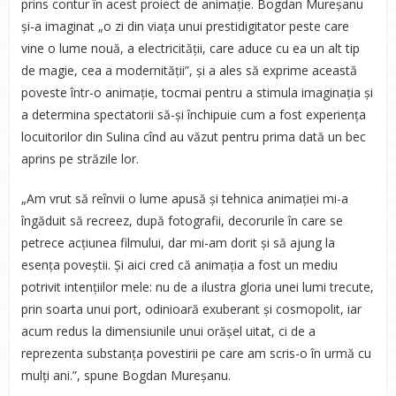
prins contur în acest proiect de animație. Bogdan Mureșanu
și-a imaginat „o zi din viața unui prestidigitator peste care
vine o lume nouă, a electricității, care aduce cu ea un alt tip
de magie, cea a modernității”, și a ales să exprime această
poveste într-o animație, tocmai pentru a stimula imaginația și
a determina spectatorii să-și închipuie cum a fost experi­ența
locuitorilor din Sulina cînd au văzut pentru prima dată un bec
aprins pe străzile lor.
„Am vrut să reînvii o lume apusă și tehnica animației mi-a
îngăduit să recreez, după fotografii, decorurile în care se
petrece acțiunea filmului, dar mi-am dorit și să ajung la
esența poveștii. Și aici cred că animația a fost un mediu
potrivit intențiilor mele: nu de a ilustra gloria unei lumi trecute,
prin soarta unui port, odinioară exuberant și cosmopolit, iar
acum redus la dimensiunile unui orășel uitat, ci de a
reprezenta substanța povestirii pe care am scris-o în urmă cu
mulți ani.”, spune Bogdan Mureșanu.