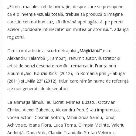
„Filmul, mai ales cel de animație, despre care se presupune
că e o invenție vizuală totală, trebuie să producă o imagine
care, în cel mai bun caz, să rămână apoi agățată, pe pereții
acelor „coridoare întunecate” din mintea privitorului. “, adaugă
regizorul.
Directorul artistic al scurtmetrajului
„Magicianul”
este
Alexandru Talambă („Tambă”), renumit autor, ilustrator și
artist de benzi desenate român, remarcat în Franța prin
albumul „Sidi Bouzid Kids” (2012), în România prin „Elabuga”
(2011) și „Mila 23” (2012), titluri care rămân nume de referință
ale noii generații de desenatori.
La animația filmului au lucrat: Mihnea Buzatu, Octavian
Chiriac, Alexei Gubenco, Alexandru Pop. Și-au împrumutat
vocea actorii: Cosmin Șofron, Mihai Gruia Sandu, Ionuț
Achivoaie, Ioana Flora, Luca Toma, Olimpia Melinte, Valeriu
Andriuță, Dana Vulc, Claudiu Trandafir, Ștefan Velniciuc,