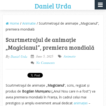
Daniel Urda
Home
/
Animatie
/ Scurtmetrajul de animație „Magicianul”,
premiera mondială
Scurtmetrajul de animație
„Magicianul”, premiera mondială
By
June 5, 2025
Animatie
Daniel Urda
No Comments
Scurtmetrajul de animație „
Magicianul
”, scris, regizat și
produs de
Bogdan Mureșanu
(„Anul Nou care n-a fost”) va
avea premiera mondială în Franța, în cadrul celui mai
prestigios și amplu eveniment anual dedicat
animației
–