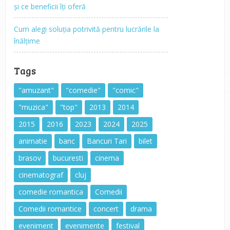
și ce beneficii îți oferă
Cum alegi soluția potrivită pentru lucrările la
înălțime
Tags
"amuzant"
"comedie"
"comic"
"muzica"
"top"
2013
2014
2015
2016
2023
2024
2025
animatie
banc
Bancuri Tari
bilet
brasov
bucuresti
cinema
cinematograf
cluj
comedie romantica
Comedii
Comedii romantice
concert
drama
eveniment
evenimente
festival