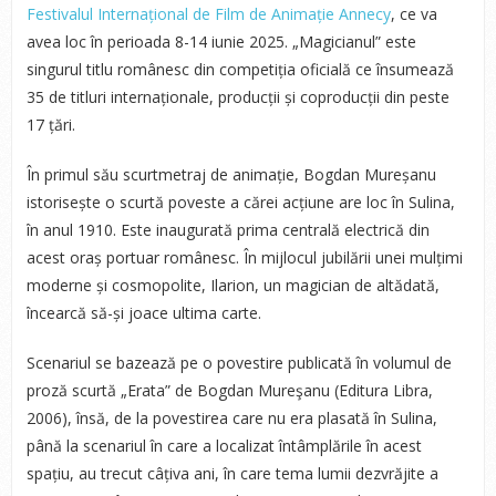
Festivalul Internațional de Film de Animație Annecy
, ce va
avea loc în perioada 8-14 iunie 2025. „Magicianul” este
singurul titlu românesc din competiția oficială ce însumează
35 de titluri internaționale, producții și coproducții din peste
17 țări.
În primul său scurtmetraj de animație, Bogdan Mureșanu
istorisește o scurtă poveste a cărei acțiune are loc în Sulina,
în anul 1910. Este inaugurată prima centrală electrică din
acest oraș portuar românesc. În mijlocul jubilării unei mulțimi
moderne și cosmopolite, Ilarion, un magician de altădată,
încearcă să-și joace ultima carte.
Scenariul se bazează pe o povestire publicată în volumul de
proză scurtă „Erata” de Bogdan Mureşanu (Editura Libra,
2006), însă, de la povestirea care nu era plasată în Sulina,
până la scenariul în care a localizat întâmplările în acest
spațiu, au trecut câțiva ani, în care tema lumii dezvrăjite a