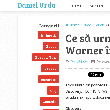
Daniel Urda
HOME
SUSTIN!
Categorii
Home
/
Filme
•
Seriale
/ C
Ce să urm
Animatie
Warner î
Bacau
Bancuri Tari
By
November
Daniel Urda
Brasov
Bucuresti
Televiziunile din portofoliu
Cluj
Discovery, TLC, HGTV, Warn
cu titluri noi, sport, docume
Comedii
Discovery