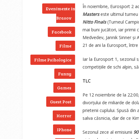
În noiembrie, Eurosport 2 a
Evenimente in
Masters
este ultimul turneu
Brasov
Nitto Finals
(Turneul Campion
mai buni jucători, iar primii
Facebook
Medvedev, Jannik Sinner și 
21 de ani la Eurosport, într
Filme
Iar la Eurosport 1, sezonul 
Filme Psihologice
competițiile de schi alpin, săr
Funny
TLC
Games
Pe 12 noiembrie de la 22:0
Guest Post
divorțului de miliarde de dol
prietenii cuplului. Spusă di
Horror
salva căsnicia, dar de ce Ki
IPhone
Sezonul zece al emisiunii
90