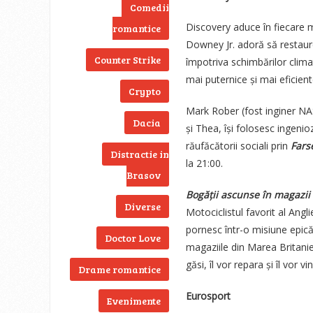
Comedii
Discovery aduce în fiecare m
romantice
Downey Jr. adoră să restaur
Counter Strike
împotriva schimbărilor climat
mai puternice și mai eficient
Crypto
Mark Rober (fost inginer NAS
Dacia
și Thea, își folosesc ingenio
răufăcătorii sociali prin
Fars
Distractie in
la 21:00.
Brasov
Bogății ascunse în magazii
Diverse
Motociclistul favorit al Ang
pornesc într-o misiune epic
Doctor Love
magaziile din Marea Britanie. 
găsi, îl vor repara și îl vor 
Drame romantice
Eurosport
Evenimente