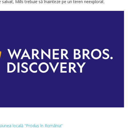
 salvat, Mills trebuie să înainteze pe un teren neexplorat.
siunea locală “Produs în România“