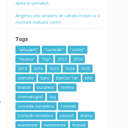
apela la specialiști
Alegerea unui acoperiș de calitate începe cu o
montare realizată corect
Tags
"amuzant"
"comedie"
"comic"
"muzica"
"top"
2013
2014
2015
2016
2023
2024
2025
animatie
banc
Bancuri Tari
bilet
brasov
bucuresti
cinema
cinematograf
cluj
a
comedie romantica
Comedii
Comedii romantice
concert
drama
eveniment
evenimente
festival