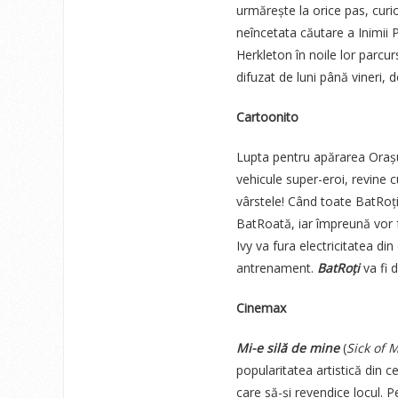
urmărește la orice pas, curio
neîncetata căutare a Inimii P
Herkleton în noile lor parcur
difuzat de luni până vineri, d
Cartoonito
Lupta pentru apărarea Orașu
vehicule super-eroi, revine 
vârstele! Când toate BatRoți
BatRoată, iar împreună vor 
Ivy va fura electricitatea din
antrenament.
BatRoți
va fi d
Cinemax
Mi-e silă de mine
(
Sick of 
popularitatea artistică din c
care să-și revendice locul.