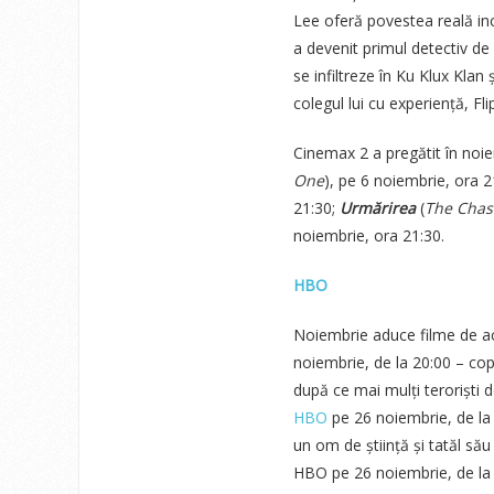
Lee oferă povestea reală inc
a devenit primul detectiv de
se infiltreze în Ku Klux Klan
colegul lui cu experiență, F
Cinemax 2 a pregătit în noie
One
), pe 6 noiembrie, ora 2
21:30;
Urmărirea
(
The Chas
noiembrie, ora 21:30.
HBO
Noiembrie aduce filme de ac
noiembrie, de la 20:00 – copil
după ce mai mulți teroriști 
HBO
pe 26 noiembrie, de la 
un om de știință și tatăl său
HBO pe 26 noiembrie, de la 