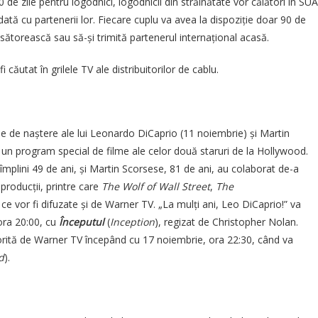
0 de zile pentru logodnici, logodnicii din străinătate vor călători în SUA
ată cu partenerii lor. Fiecare cuplu va avea la dispoziție doar 90 de
ăsătorească sau să-și trimită partenerul internațional acasă.
i căutat în grilele TV ale distribuitorilor de cablu.
e de naștere ale lui Leonardo DiCaprio (11 noiembrie) și Martin
un program special de filme ale celor două staruri de la Hollywood.
mplini 49 de ani, și Martin Scorsese, 81 de ani, au colaborat de-a
producții, printre care
The Wolf of Wall Street
,
The
, ce vor fi difuzate și de Warner TV. „La mulți ani, Leo DiCaprio!” va
ora 20:00, cu
Începutul
(
Inception
), regizat de Christopher Nolan.
torită de Warner TV începând cu 17 noiembrie, ora 22:30, când va
d
).