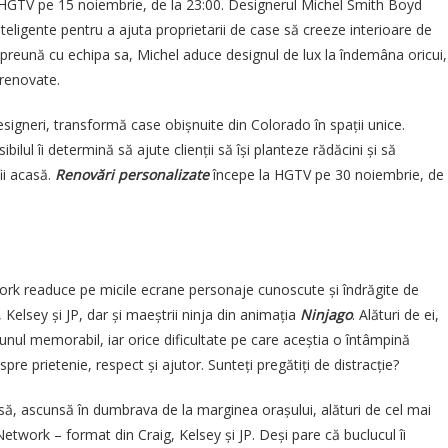
 HGTV pe 15 noiembrie, de la 23:00. Designerul Michel Smith Boyd
teligente pentru a ajuta proprietarii de case să creeze interioare de
Împreună cu echipa sa, Michel aduce designul de lux la îndemâna oricui,
 renovate.
esigneri, transformă case obișnuite din Colorado în spații unice.
ilul îi determină să ajute clienții să își planteze rădăcini și să
ii acasă.
Renovări personalizate
începe la HGTV pe 30 noiembrie, de
rk readuce pe micile ecrane personaje cunoscute și îndrăgite de
 Kelsey și JP, dar și maeștrii ninja din animația
Ninjago
. Alături de ei,
nul memorabil, iar orice dificultate pe care aceștia o întâmpină
e prietenie, respect și ajutor. Sunteți pregătiți de distracție?
, ascunsă în dumbrava de la marginea orașului, alături de cel mai
etwork – format din Craig, Kelsey și JP. Deși pare că buclucul îi