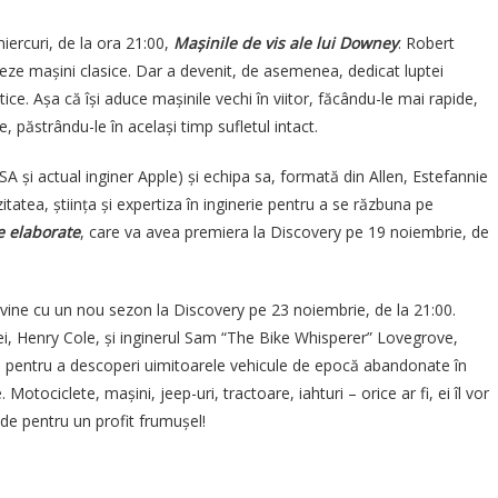
iercuri, de la ora 21:00,
Mașinile de vis ale lui Downey
. Robert
eze mașini clasice. Dar a devenit, de asemenea, dedicat luptei
ice. Așa că își aduce mașinile vechi în viitor, făcându-le mai rapide,
e, păstrându-le în același timp sufletul intact.
A și actual inginer Apple) și echipa sa, formată din Allen, Estefannie
zitatea, știința și expertiza în inginerie pentru a se răzbuna pe
e elaborate
, care va avea premiera la Discovery pe 19 noiembrie, de
vine cu un nou sezon la Discovery pe 23 noiembrie, de la 21:00.
liei, Henry Cole, și inginerul Sam “The Bike Whisperer” Lovegrove,
ă pentru a descoperi uimitoarele vehicule de epocă abandonate în
Motociclete, mașini, jeep-uri, tractoare, iahturi – orice ar fi, ei îl vor
vinde pentru un profit frumușel!