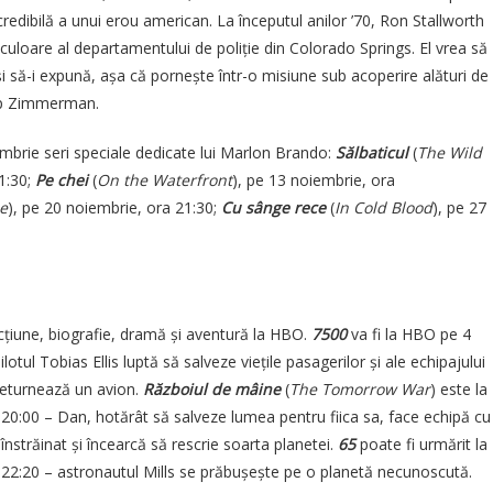
redibilă a unui erou american. La începutul anilor ’70, Ron Stallworth
 culoare al departamentului de poliție din Colorado Springs. El vrea să
 și să-i expună, așa că pornește într-o misiune sub acoperire alături de
lip Zimmerman.
mbrie seri speciale dedicate lui Marlon Brando:
Sălbaticul
(
The Wild
1:30;
Pe chei
(
On the Waterfront
), pe 13 noiembrie, ora
e
), pe 20 noiembrie, ora 21:30;
Cu sânge rece
(
In Cold Blood
), pe 27
țiune, biografie, dramă și aventură la HBO.
7500
va fi la HBO pe 4
otul Tobias Ellis luptă să salveze viețile pasagerilor și ale echipajului
deturnează un avion.
Războiul de mâine
(
The Tomorrow War
) este la
20:00 – Dan, hotărât să salveze lumea pentru fiica sa, face echipă cu
 înstrăinat și încearcă să rescrie soarta planetei.
65
poate fi urmărit la
22:20 – astronautul Mills se prăbușește pe o planetă necunoscută.