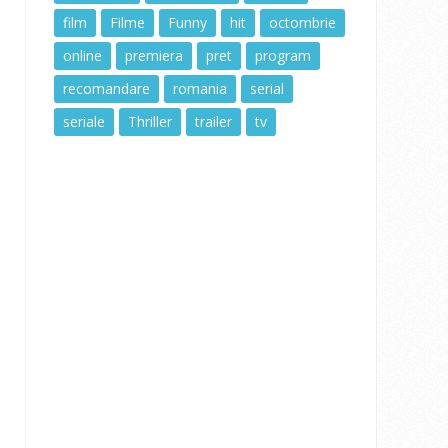
film
Filme
Funny
hit
octombrie
online
premiera
pret
program
recomandare
romania
serial
seriale
Thriller
trailer
tv