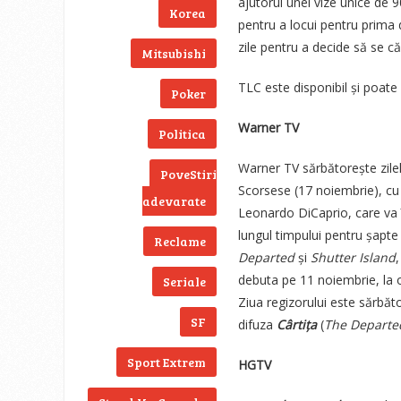
ajutorul unei vize unice de 9
Korea
pentru a locui pentru prima d
zile pentru a decide să se c
Mitsubishi
TLC este disponibil și poate f
Poker
Warner TV
Politica
Warner TV sărbătorește zilel
PoveStiri
Scorsese (17 noiembrie), cu 
adevarate
Leonardo DiCaprio, care va î
lungul timpului pentru șapte 
Reclame
Departed
și
Shutter Island
debuta pe 11 noiembrie, la 
Seriale
Ziua regizorului este sărbă
SF
difuza
Cârtița
(
The Departe
Sport Extrem
HGTV