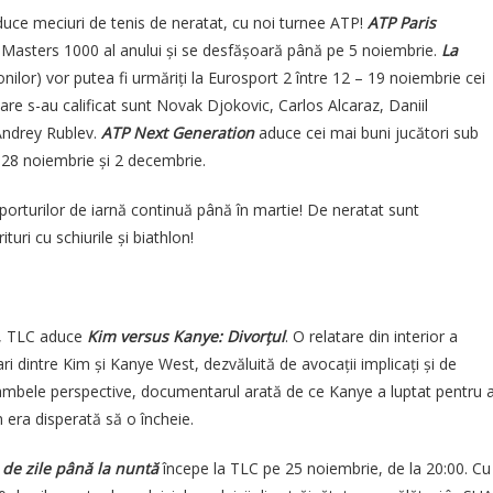
duce meciuri de tenis de neratat, cu noi turnee ATP!
ATP Paris
 Masters 1000 al anului și se desfășoară până pe 5 noiembrie.
La
ilor) vor putea fi urmăriți la Eurosport 2 între 12 – 19 noiembrie cei
 care s-au calificat sunt Novak Djokovic, Carlos Alcaraz, Daniil
Andrey Rublev.
ATP Next Generation
aduce cei mai buni jucători sub
e 28 noiembrie și 2 decembrie.
sporturilor de iarnă continuă până în martie! De neratat sunt
ituri cu schiurile și biathlon!
0, TLC aduce
Kim versus Kanye: Divorțul
. O relatare din interior a
ari dintre Kim și Kanye West, dezvăluită de avocații implicați și de
n ambele perspective, documentarul arată de ce Kanye a luptat pentru 
m era disperată să o încheie.
 de zile până la nuntă
începe la TLC pe 25 noiembrie, de la 20:00. Cu