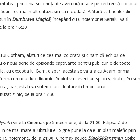
zitatea, prietenia și dorința de aventură îi face pe cei trei să continue
ădurii, cu mai mult entuziasm ca niciodată! Alătură-te tinerilor din
suri în
Dumbrava Magică
, începând cu 6 noiembrie! Serialul va fi
e la ora 16:20.
lui Gotham, alături de cea mai colorată și dinamică echipă de
cu o nouă serie de episoade captivante pentru publicurile de toate
le, cu excepția lui Bam, dispar, acesta se va alia cu Adam, prima
forma un nou duo dinamic. Rebird va deveni un spion veritabil, Poiso
 oraș, iar Jestah va suferi o accidentare în timpul unui
ifuzat zilnic, de la ora 17:30.
Myself
) vine la Cinemax pe 5 noiembrie, de la 21:00. Eclipsată de
e în ce mai mare a iubitului ei, Signe pune la cale un plan malefic prin
 Pe 19 noiembrie, de la 21:00, Cinemax aduce
BlacKkKlansman
. Spike