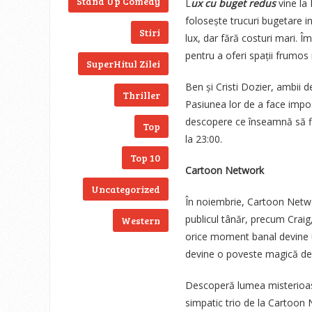
Stand Up Comedy
L
ux cu buget redus
vine la
folosește trucuri bugetare in
Stiri
lux, dar fără costuri mari. 
pentru a oferi spații frumos
SuperHitul Zilei
Ben și Cristi Dozier, ambii d
Thriller
Pasiunea lor de a face imposib
descopere ce înseamnă să f
Top
la 23:00.
Top 10
Cartoon Network
Uncategorized
În noiembrie, Cartoon Netwo
publicul tânăr, precum Craig,
Western
orice moment banal devine u
devine o poveste magică despr
Descoperă lumea misterioasă
simpatic trio de la Cartoon N