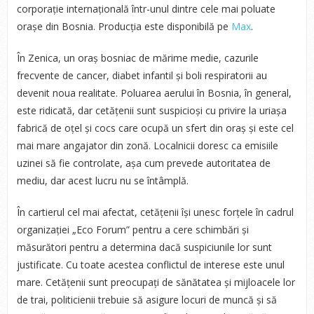
corporație internațională într-unul dintre cele mai poluate
orașe din Bosnia. Producția este disponibilă pe
Max
.
În Zenica, un oraș bosniac de mărime medie, cazurile
frecvente de cancer, diabet infantil și boli respiratorii au
devenit noua realitate. Poluarea aerului în Bosnia, în general,
este ridicată, dar cetățenii sunt suspicioși cu privire la uriașa
fabrică de oțel și cocs care ocupă un sfert din oraș și este cel
mai mare angajator din zonă. Localnicii doresc ca emisiile
uzinei să fie controlate, așa cum prevede autoritatea de
mediu, dar acest lucru nu se întâmplă.
În cartierul cel mai afectat, cetățenii își unesc forțele în cadrul
organizației „Eco Forum” pentru a cere schimbări și
măsurători pentru a determina dacă suspiciunile lor sunt
justificate. Cu toate acestea conflictul de interese este unul
mare. Cetățenii sunt preocupați de sănătatea și mijloacele lor
de trai, politicienii trebuie să asigure locuri de muncă și să