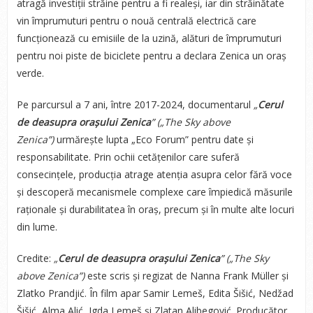
atragă investiții străine pentru a fi realeși, iar din străinătate
vin împrumuturi pentru o nouă centrală electrică care
funcționează cu emisiile de la uzină, alături de împrumuturi
pentru noi piste de biciclete pentru a declara Zenica un oraș
verde.
Pe parcursul a 7 ani, între 2017-2024, documentarul
„
Cerul
de deasupra orașului Zenica
” („The Sky above
Zenica”)
urmărește lupta „Eco Forum” pentru date și
responsabilitate. Prin ochii cetățenilor care suferă
consecințele, producția atrage atenția asupra celor fără voce
și descoperă mecanismele complexe care împiedică măsurile
raționale și durabilitatea în oraș, precum și în multe alte locuri
din lume.
Credite:
„
Cerul de deasupra orașului Zenica
” („The Sky
above Zenica”)
este scris și regizat de Nanna Frank Müller și
Zlatko Prandjić. În film apar Samir Lemeš, Edita Šišić, Nedžad
Šišić, Alma Alić, Igda Lemeš și Zlatan Alibegović. Producător