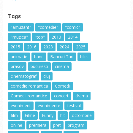
Tags
"amuzant"
"comedie"
"comic"
"muzica"
"top"
2013
2014
2015
2016
2023
2024
2025
animatie
banc
Bancuri Tari
bilet
brasov
bucuresti
cinema
cinematograf
cluj
comedie romantica
Comedii
Comedii romantice
concert
drama
eveniment
evenimente
festival
film
Filme
Funny
hit
octombrie
online
premiera
pret
program