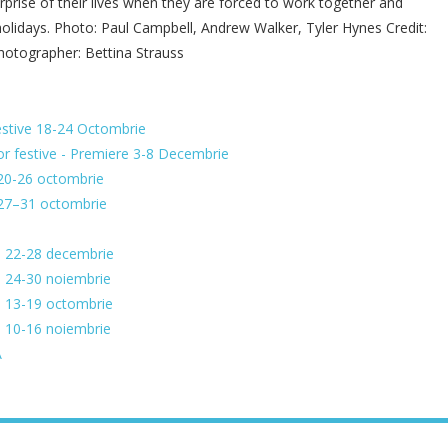
rprise of their lives when they are forced to work together and
holidays. Photo: Paul Campbell, Andrew Walker, Tyler Hynes Credit:
otographer: Bettina Strauss
estive 18-24 Octombrie
or festive - Premiere 3-8 Decembrie
A 20-26 octombrie
A 27–31 octombrie
A - 22-28 decembrie
 - 24-30 noiembrie
A - 13-19 octombrie
 - 10-16 noiembrie
A