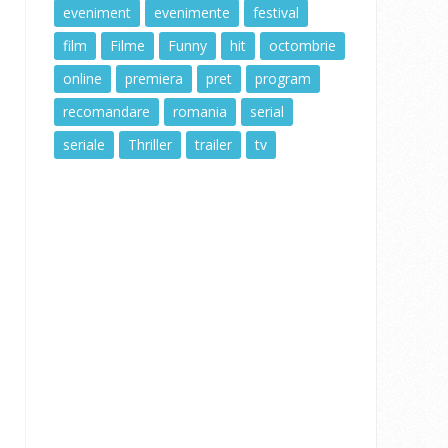
eveniment
evenimente
festival
film
Filme
Funny
hit
octombrie
online
premiera
pret
program
recomandare
romania
serial
seriale
Thriller
trailer
tv