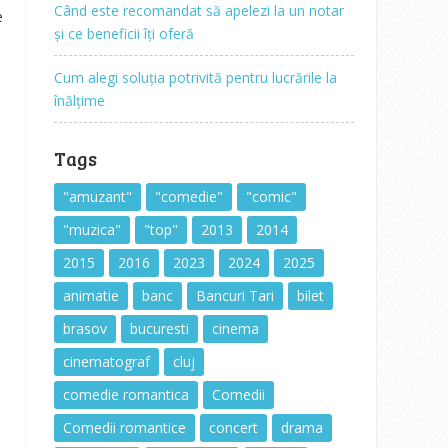
Când este recomandat să apelezi la un notar
e
și ce beneficii îți oferă
Cum alegi soluția potrivită pentru lucrările la
înălțime
Tags
"amuzant"
"comedie"
"comic"
"muzica"
"top"
2013
2014
2015
2016
2023
2024
2025
animatie
banc
Bancuri Tari
bilet
brasov
bucuresti
cinema
cinematograf
cluj
comedie romantica
Comedii
Comedii romantice
concert
drama