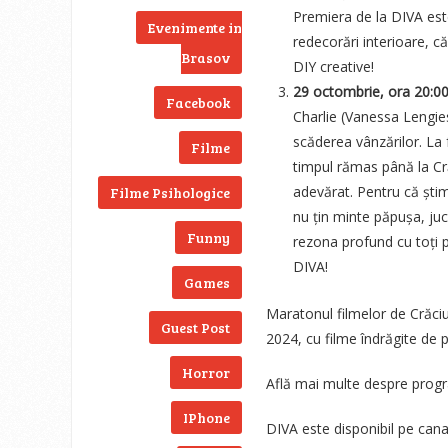
Premiera de la DIVA est
Evenimente in
redecorări interioare, c
Brasov
DIY creative!
29 octombrie, ora 20:0
Facebook
Charlie (Vanessa Lengies
scăderea vânzărilor. La 
Filme
timpul rămas până la Cr
adevărat. Pentru că știm 
Filme Psihologice
nu țin minte păpușa, juc
Funny
rezona profund cu toți p
DIVA!
Games
Maratonul filmelor de Crăci
Guest Post
2024, cu filme îndrăgite de p
Horror
Află mai multe despre progr
IPhone
DIVA este disponibil pe ca