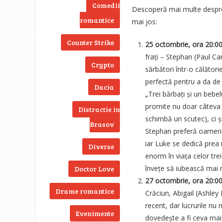
Comedii
Descoperă mai multe despre
romantice
mai jos:
Counter Strike
25 octombrie, ora 20:0
frați – Stephan (Paul C
Crypto
sărbători într-o călător
perfectă pentru a da de 
Dacia
„Trei bărbați și un beb
promite nu doar câteva 
Distractie in
schimbă un scutec), ci și
Brasov
Stephan preferă oamenii
iar Luke se dedică prea m
Diverse
enorm în viața celor trei 
învețe să iubească mai 
Doctor Love
27 octombrie, ora 20:0
Drame romantice
Crăciun, Abigail (Ashle
recent, dar lucrurile nu
Evenimente
dovedește a fi ceva mai