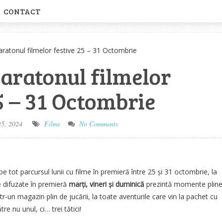
CONTACT
ratonul filmelor festive 25 – 31 Octombrie
aratonul filmelor
5 – 31 Octombrie
5, 2024
Filme
No Comments
e tot parcursul lunii cu filme în premieră între 25 și 31 octombrie, la
e difuzate în premieră
marți, vineri și duminică
prezintă momente plin
ntr-un magazin plin de jucării, la toate aventurile care vin la pachet cu
re nu unul, ci… trei tătici!