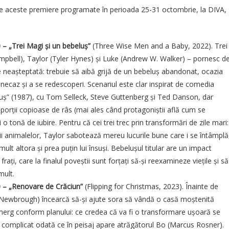
 aceste premiere programate în perioada 25-31 octombrie, la DIVA,
0
–
„Trei Magi și un bebeluș”
(Three Wise Men and a Baby, 2022). Trei
ampbell), Taylor (Tyler Hynes) și Luke (Andrew W. Walker) – pornesc d
ie neașteptată: trebuie să aibă grijă de un bebeluș abandonat, ocazia
necaz și a se redescoperi. Scenariul este clar inspirat de comedia
eluș” (1987), cu Tom Selleck, Steve Guttenberg și Ted Danson, dar
porții copioase de râs (mai ales când protagoniștii află cum se
 o tonă de iubire. Pentru că cei trei trec prin transformări de zile mari:
 animalelor, Taylor sabotează mereu lucurile bune care i se întâmplă
ult altora și prea puțin lui însuși. Bebelușul titular are un impact
frați, care la finalul poveștii sunt forțați să-și reexamineze viețile și să
mult.
0
–
„Renovare de Crăciun”
(Flipping for Christmas, 2023). Înainte de
y Newbrough) încearcă să-și ajute sora să vândă o casă moștenită
 merg conform planului: ce credea că va fi o transformare ușoară se
 complicat odată ce în peisaj apare atrăgătorul Bo (Marcus Rosner).