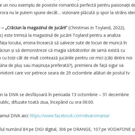
e un nou exemplu de poveste romantică perfectă pentru pasionații d
ărora nu le putem spune decât… vizionare plăcută și spor la strâns idei
0
–
„Crăciun la magazinul de jucării”
(Christmas in Toyland, 2022).
) este trimisă la magazinul de jucării Toyland pentru a analiza
fața locului, eroina încearcă să salveze sute de locuri de muncă în
ăciun și să demonstreze că magia sărbătorilor de iarnă există cu
cu toții cât de mult contează jucăriile pentru cei mici (câți dintre noi
ăria de pluș sau mașinuța preferată?), premiera de față sigur va
rivitorii care vor petrece seara de 29 octombrie alături de postul tv
un la DIVA se desfășoară în perioada 13 octombrie – 31 decembrie
ublic, difuzate toată ziua, începând cu ora 06:00.
amul DIVA aici:
https://www.facebook.com/divaromania/
nalul numărul 84 pe DIGI digital, 306 pe ORANGE, 107 pe VODAFONE și