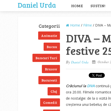
Daniel Urda
HOME
SUSTIN!
Categorii
Home
/
Filme
/ DIVA – Ma
DIVA – M
Animatie
festive 2
Bacau
Bancuri Tari
By
October 2
Daniel Urda
Brasov
Bucuresti
Crăciunul la
DIVA
continuă p
Cluj
ora 20.00. Filmele romantic
de nostalgie: de la o vizită î
Comedii
creșterea unui bebeluș de căt