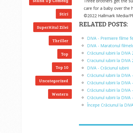
Stand Up Comedy
Three brothers get the su
care for a baby over the 
Stiri
©2022 Hallmark Media/Ph
RELATED POSTS:
SuperHitul Zilei
DIVA - Premiere filme f
Thriller
DIVA - Maratonul filmel
Crăciunul iubirii la DIV
Top
Craciunul iubirii la DIV
Top 10
DIVA - Crăciunul iubirii
Crăciunul iubirii la DIV
Uncategorized
Crăciunul iubirii la DIVA
Crăciunul iubirii la DIV
Western
Crăciunul iubirii la DIVA
Începe Crăciunul la DIV