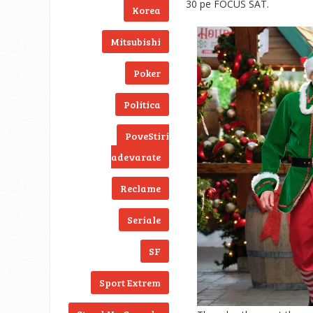
30 pe FOCUS SAT.
Korea
Mitsubishi
Poker
Politica
PoveStiri
adevarate
Reclame
Seriale
SF
Sport Extrem