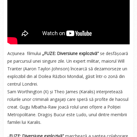
Acțiunea filmului
„FUZE: Diversiune explozivă”
se desfășoară
pe parcursul unei singure zile. Un expert militar, maiorul Will
Tranter (Aaron Taylor-Johnson) încearcă să dezamorseze un
explozibil din al Doilea Război Mondial, găsit într-o zonă din
centrul Londrei.
Sam Worthington (X) și Theo James (Karalis) interpretează
rolurile unor criminali angajați care speră să profite de haosul
creat. Gugu Mbatha-Raw joacă rolul unei ofițere a Poliției
Metropolitane. Dragoș Bucur este Ludo, unul dintre membrii
familei lui Karalis.
„FUZE: Diversiune explozivă”
marchează a șaptea colaborare