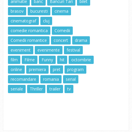
animatie
banc
Bancuri Tari
bilet
brasov
bucuresti
cinema
cinematograf
cluj
comedie romantica
Comedii
Comedii romantice
concert
drama
eveniment
evenimente
festival
film
Filme
Funny
hit
octombrie
online
premiera
pret
program
recomandare
romania
serial
seriale
Thriller
trailer
tv