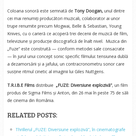
Coloana sonoră este semnată de
Tony Doogan,
unul dintre
cei mai renumiți producători muzicali, colaborator ai unor
trupe renumite precum Mogwai, Belle & Sebastian, Young
Knives, cu o carieră ce acoperă trei decenii de muzică de film,
televiziune și producție discografică de înalt nivel. Muzica din
„Fuze” este construită — conform metodei sale consacrate
— în jurul unui concept sonic specific filmului: tensiunea dublă
a dezamorsării și a jafului, un contracronometru sonor care
susține ritmul cinetic al imaginii lui Giles Nuttgens.
T.R.I.B.E Films
distribuie
„FUZE: Diversiune explozivă”
,
un film
produs de Sigma Films și Anton, din 26 mai în peste 75 de săli
de cinema din România.
RELATED POSTS:
Thrillerul „FUZE: Diversiune explozivă”, în cinematografe