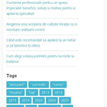
Curățenie profesională pentru un spațiu
impecabil: beneficii, soluții și motive pentru a
apela la specialiști
Alegerea unui acoperiș de calitate începe cu o
montare realizată corect
Când este recomandat să apelezi la un notar
și ce beneficii îți oferă
Cum alegi soluția potrivită pentru lucrările la
înălțime
Tags
"amuzant"
"comedie"
"comic"
"muzica"
"top"
2013
2014
2015
2016
2023
2024
2025