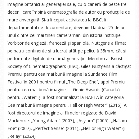
imagine britanici ai generației sale, cu o carieră de peste trei
decenii care îmbină cinematografia de autor cu producțiile de
mare anvergură. Și-a început activitatea la BBC, în
departamentul de documentare, devenind la doar 25 de ani
unul dintre cei mai tineri cameramani din istoria instituției.
Vorbitor de engleză, franceză și spaniolă, Nuttgens a filmat
pe patru continente și a lucrat atât pe peliculă 35mm, cât și
pe formate digitale de ultimă generație. Membru al British
Society of Cinematographers (BSC), Giles Nuttgens a câștigat
Premiul pentru cea mai bună imagine la Sundance Film
Festival în 2001 pentru filmul „The Deep End”, apoi Premiul
pentru cea mai bună imagine — Genie Awards (Canada)
pentru „Water” și a fost nominalizat la BAFTA în categoria
Cea mai bună imagine pentru „Hell or High Water” (2016). A
fost directorul de imagine al filmelor regizate de David
Mackenzie: „Young Adam” (2003), „Asylum” (2005), „Hallam
Foe” (2007), „Perfect Sense” (2011), „Hell or High Water” și
„Relay” (2024).