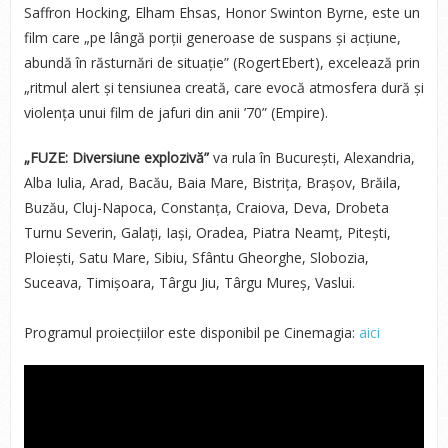
Saffron Hocking, Elham Ehsas, Honor Swinton Byrne, este un
film care „pe lângă porții generoase de suspans și acțiune,
abundă în răsturnări de situație” (RogertEbert), excelează prin
„ritmul alert și tensiunea creată, care evocă atmosfera dură și
violența unui film de jafuri din anii ’70” (Empire).
„FUZE: Diversiune explozivă”
va rula în București, Alexandria,
Alba Iulia, Arad, Bacău, Baia Mare, Bistrița, Brașov, Brăila,
Buzău, Cluj-Napoca, Constanța, Craiova, Deva, Drobeta
Turnu Severin, Galați, Iași, Oradea, Piatra Neamț, Pitești,
Ploiești, Satu Mare, Sibiu, Sfântu Gheorghe, Slobozia,
Suceava, Timișoara, Târgu Jiu, Târgu Mureș, Vaslui.
Programul proiecțiilor este disponibil pe Cinemagia:
aici