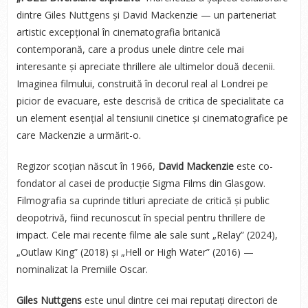
dintre Giles Nuttgens și David Mackenzie — un parteneriat
artistic excepțional în cinematografia britanică
contemporană, care a produs unele dintre cele mai
interesante și apreciate thrillere ale ultimelor două decenii.
Imaginea filmului, construită în decorul real al Londrei pe
picior de evacuare, este descrisă de critica de specialitate ca
un element esențial al tensiunii cinetice și cinematografice pe
care Mackenzie a urmărit-o.
Regizor scoțian născut în 1966,
David Mackenzie
este
co-
fondator al casei de producție Sigma Films din Glasgow.
Filmografia sa cuprinde titluri apreciate de critică și public
deopotrivă, fiind recunoscut în special pentru thrillere de
impact. Cele mai recente filme ale sale sunt „Relay” (2024),
„Outlaw King” (2018) și „Hell or High Water” (2016) —
nominalizat la Premiile Oscar.
Giles Nuttgens
este unul dintre cei mai reputați directori de