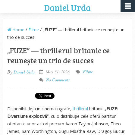
Daniel Urda
Home
/
Filme
/ „FUZE” — thrillerul britanic ce reunește un
trio de succes
„FUZE” — thrillerul britanic ce
reunește un trio de succes
By
May 31, 2026
Filme
Daniel Urda
No Comments
Disponibil deja în cinematografe,
thrillerul
britanic
„FUZE:
Diversiune explozivă”
, cu o distribuție cele oferă partituri
ofertante unor actori precum Aaron Taylor‑Johnson, Theo
James, Sam Worthington, Gugu Mbatha‑Raw, Dragoș Bucur,