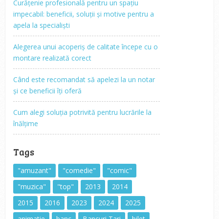
Curățenie profesională pentru un spațiu
impecabil: beneficii, soluții și motive pentru a
apela la specialiști
Alegerea unui acoperiș de calitate începe cu o
montare realizată corect
Când este recomandat să apelezi la un notar
și ce beneficii îți oferă
Cum alegi soluția potrivită pentru lucrările la
înălțime
Tags
"amuzant"
"comedie"
"comic"
"muzica"
"top"
2013
2014
2015
2016
2023
2024
2025
animatie
banc
Bancuri Tari
bilet