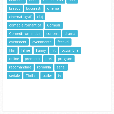
brasov
bucuresti
cinema
cinematograf
cluj
comedie romantica
Comedii
Comedii romantice
concert
drama
eveniment
evenimente
festival
film
Filme
Funny
hit
octombrie
online
premiera
pret
program
recomandare
romania
serial
seriale
Thriller
trailer
tv