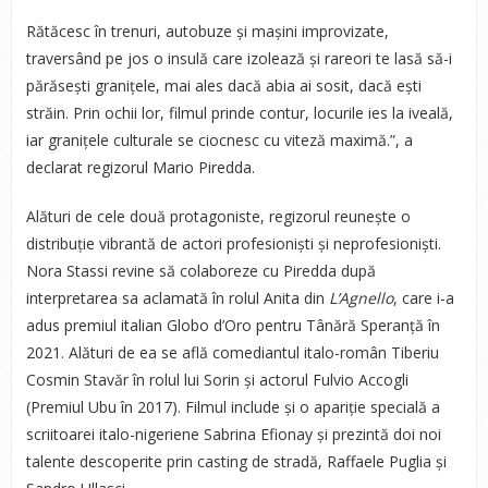
Rătăcesc în trenuri, autobuze și mașini improvizate,
traversând pe jos o insulă care izolează și rareori te lasă să-i
părăsești granițele, mai ales dacă abia ai sosit, dacă ești
străin. Prin ochii lor, filmul prinde contur, locurile ies la iveală,
iar granițele culturale se ciocnesc cu viteză maximă.”, a
declarat regizorul Mario Piredda.
Alături de cele două protagoniste, regizorul reunește o
distribuție vibrantă de actori profesioniști și neprofesioniști.
Nora Stassi revine să colaboreze cu Piredda după
interpretarea sa aclamată în rolul Anita din
L’Agnello
, care i-a
adus premiul italian Globo d’Oro pentru Tânără Speranță în
2021. Alături de ea se află comediantul italo-român Tiberiu
Cosmin Stavăr în rolul lui Sorin și actorul Fulvio Accogli
(Premiul Ubu în 2017). Filmul include și o apariție specială a
scriitoarei italo-nigeriene Sabrina Efionay și prezintă doi noi
talente descoperite prin casting de stradă, Raffaele Puglia și