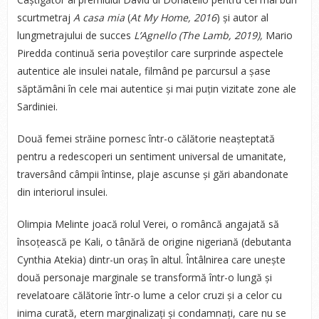
scurtmetraj
A casa mia
(
At My Home, 2016
) și autor al
lungmetrajului de succes
L’Agnello (The Lamb, 2019),
Mario
Piredda continuă seria poveștilor care surprinde aspectele
autentice ale insulei natale, filmând pe parcursul a șase
săptămâni în cele mai autentice și mai puțin vizitate zone ale
Sardiniei.
Două femei străine pornesc într-o călătorie neașteptată
pentru a redescoperi un sentiment universal de umanitate,
traversând câmpii întinse, plaje ascunse și gări abandonate
din interiorul insulei.
Olimpia Melinte joacă rolul Verei, o româncă angajată să
însoțească pe Kali, o tânără de origine nigeriană (debutanta
Cynthia Atekia) dintr-un oraș în altul. Întâlnirea care unește
două personaje marginale se transformă într-o lungă și
revelatoare călătorie într-o lume a celor cruzi și a celor cu
inima curată, etern marginalizați și condamnați, care nu se