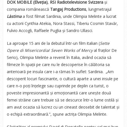
DOK MOBILE (Elveția)
,
RSI Radiotelevisione Svizzera
și
compania românească
Tangaj Productions
, lungmetrajul
Làstima
a fost filmat Sardinia, unde Olimpia Melinte a lucrat
cu actorii Cynthia Atekia, Nora Stassi, Tiberiu Cosmin Stavăr,
Fulvio Accogli, Raffaele Puglia și Sandro Ullasci.
La aproape 15 ani de la debutul într-un film italian (
Sette
Opere di Misericordia
/
Seven Works of Mercy
al fraților De
Serio), Olimpia Melinte a revenit în Italia, având ocazia să
filmeze în spații pe care nu le descoperise în călătoria sa
anterioară pe insula care i-a rămas în suflet: Sardinia. „Am
descoperit locuri fascinante, o cultură aparte a unei insule pe
care n-o poți înțelege sau cuprinde pe deplin ca turist, o
poveste impresionantă și emoționantă care unește două
femei străine care trebuie să se descurce într-o lume ostilă și
am avut ocazia să lucrez cu un cineast deosebit de talentat și
o echipă extraordinară.”, spune actrița Olimpia Melinte.
Câștigător al premiului David di Donatello pentru cel mai bun