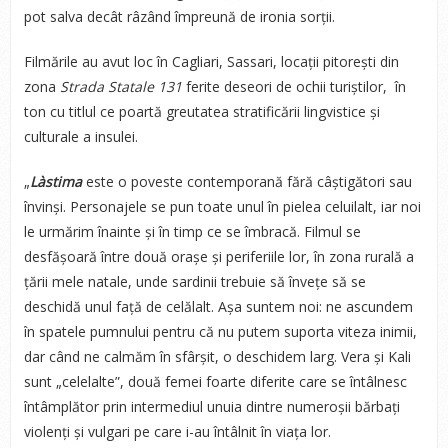
pot salva decât râzând împreună de ironia sorții.
Filmările au avut loc în Cagliari, Sassari, locații pitorești din
zona
Strada Statale 131
ferite deseori de ochii turiștilor, în
ton cu titlul ce poartă greutatea stratificării lingvistice și
culturale a insulei.
„
Làstima
este o poveste contemporană fără câștigători sau
învinși. Personajele se pun toate unul în pielea celuilalt, iar noi
le urmărim înainte și în timp ce se îmbracă. Filmul se
desfășoară între două orașe și periferiile lor, în zona rurală a
țării mele natale, unde sardinii trebuie să învețe să se
deschidă unul față de celălalt. Așa suntem noi: ne ascundem
în spatele pumnului pentru că nu putem suporta viteza inimii,
dar când ne calmăm în sfârșit, o deschidem larg. Vera și Kali
sunt „celelalte”, două femei foarte diferite care se întâlnesc
întâmplător prin intermediul unuia dintre numeroșii bărbați
violenți și vulgari pe care i-au întâlnit în viața lor.