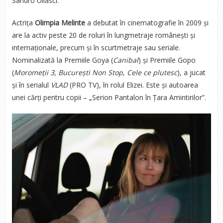
Sandro Ullasci.
Actrița
Olimpia Melinte
a debutat în cinematografie în 2009 și
are la activ peste 20 de roluri în lungmetraje românești și
internaționale, precum și în scurtmetraje sau seriale.
Nominalizată la Premiile Goya (
Canibal
) și Premiile Gopo
(
Moromeții 3, București Non Stop, Cele ce plutesc
), a jucat
și în serialul
VLAD
(PRO TV), în rolul Elizei. Este și autoarea
unei cărți pentru copii – „Serion Pantalon în Țara Amintirilor”.