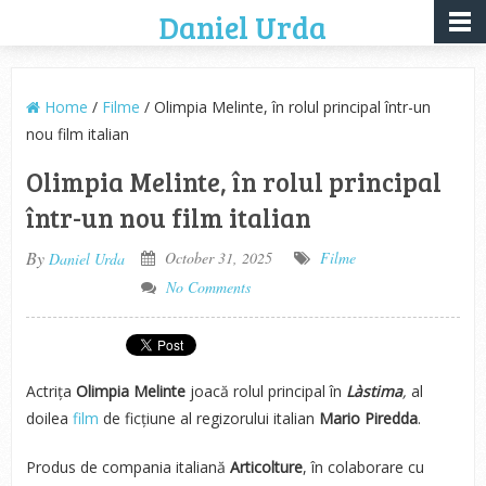
Daniel Urda
Home
/
Filme
/ Olimpia Melinte, în rolul principal într-un
nou film italian
Olimpia Melinte, în rolul principal
într-un nou film italian
By
October 31, 2025
Filme
Daniel Urda
No Comments
Actrița
Olimpia Melinte
joacă rolul principal în
Làstima
,
al
doilea
film
de ficțiune al regizorului italian
Mario Piredda
.
Produs de compania italiană
Articolture
, în colaborare cu