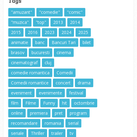
Tags
"amuzant"
"comedie"
"comic"
"muzica"
"top"
2013
2014
2015
2016
2023
2024
2025
animatie
banc
Bancuri Tari
bilet
brasov
bucuresti
cinema
cinematograf
cluj
comedie romantica
Comedii
Comedii romantice
concert
drama
eveniment
evenimente
festival
film
Filme
Funny
hit
octombrie
online
premiera
pret
program
recomandare
romania
serial
seriale
Thriller
trailer
tv