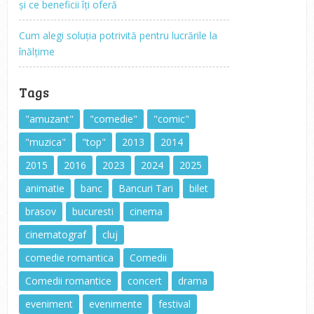
și ce beneficii îți oferă
Cum alegi soluția potrivită pentru lucrările la
înălțime
Tags
"amuzant"
"comedie"
"comic"
"muzica"
"top"
2013
2014
2015
2016
2023
2024
2025
animatie
banc
Bancuri Tari
bilet
brasov
bucuresti
cinema
cinematograf
cluj
comedie romantica
Comedii
Comedii romantice
concert
drama
eveniment
evenimente
festival