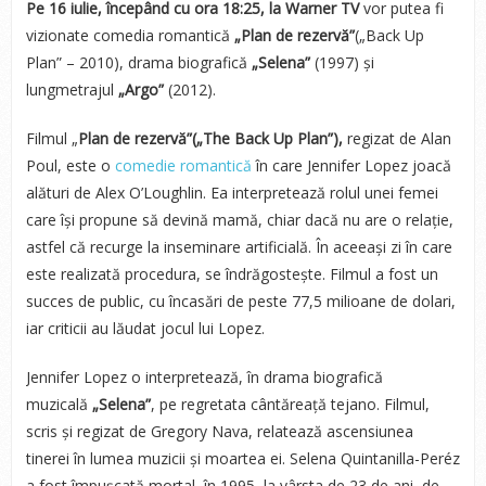
Pe 16 iulie, începând cu ora 18:25, la Warner TV
vor putea fi
vizionate comedia romantică
„Plan de rezervă”
(„Back Up
Plan” – 2010), drama biografică
„Selena”
(1997) și
lungmetrajul
„Argo”
(2012).
Filmul „
Plan de rezervă”(„The Back Up Plan”),
regizat de Alan
Poul, este o
comedie romantică
în care Jennifer Lopez joacă
alături de Alex O’Loughlin. Ea interpretează rolul unei femei
care își propune să devină mamă, chiar dacă nu are o relație,
astfel că recurge la inseminare artificială. În aceeași zi în care
este realizată procedura, se îndrăgostește. Filmul a fost un
succes de public, cu încasări de peste 77,5 milioane de dolari,
iar criticii au lăudat jocul lui Lopez.
Jennifer Lopez o interpretează, în drama biografică
muzicală
„Selena”
, pe regretata cântăreață tejano. Filmul,
scris și regizat de Gregory Nava, relatează ascensiunea
tinerei în lumea muzicii și moartea ei. Selena Quintanilla-Peréz
a fost împușcată mortal, în 1995, la vârsta de 23 de ani, de