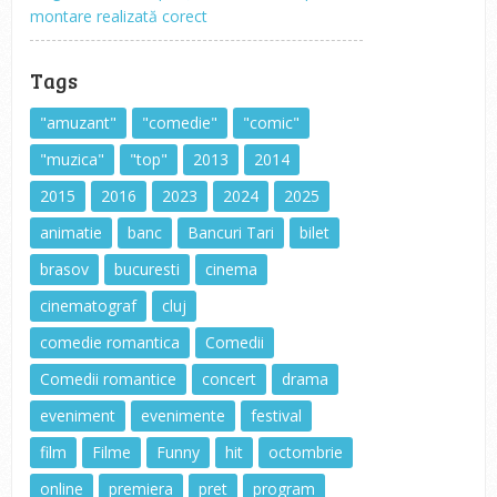
montare realizată corect
Tags
"amuzant"
"comedie"
"comic"
"muzica"
"top"
2013
2014
2015
2016
2023
2024
2025
animatie
banc
Bancuri Tari
bilet
brasov
bucuresti
cinema
cinematograf
cluj
comedie romantica
Comedii
Comedii romantice
concert
drama
eveniment
evenimente
festival
film
Filme
Funny
hit
octombrie
online
premiera
pret
program