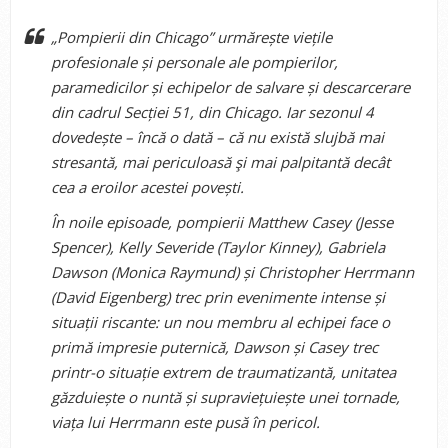
„Pompierii din Chicago” urmărește viețile
profesionale și personale ale pompierilor,
paramedicilor și echipelor de salvare și descarcerare
din cadrul Secției 51, din Chicago. Iar sezonul 4
dovedește – încă o dată – că nu există slujbă mai
stresantă, mai periculoasă şi mai palpitantă decât
cea a eroilor acestei povești.
În noile episoade, pompierii Matthew Casey (Jesse
Spencer), Kelly Severide (Taylor Kinney), Gabriela
Dawson (Monica Raymund) și Christopher Herrmann
(David Eigenberg) trec prin evenimente intense și
situații riscante: un nou membru al echipei face o
primă impresie puternică, Dawson și Casey trec
printr-o situație extrem de traumatizantă, unitatea
găzduiește o nuntă și supraviețuiește unei tornade,
viața lui Herrmann este pusă în pericol.