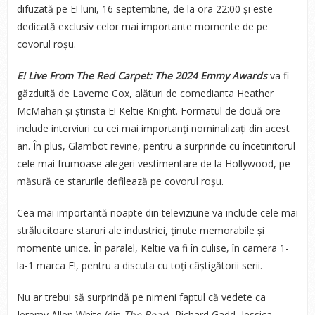
difuzată pe E! luni, 16 septembrie, de la ora 22:00 și este
dedicată exclusiv celor mai importante momente de pe
covorul roșu.
E! Live From The Red Carpet: The 2024 Emmy Awards
va fi
găzduită de Laverne Cox, alături de comedianta Heather
McMahan și știrista E! Keltie Knight. Formatul de două ore
include interviuri cu cei mai importanți nominalizați din acest
an. În plus, Glambot revine, pentru a surprinde cu încetinitorul
cele mai frumoase alegeri vestimentare de la Hollywood, pe
măsură ce starurile defilează pe covorul roșu.
Cea mai importantă noapte din televiziune va include cele mai
strălucitoare staruri ale industriei, ținute memorabile și
momente unice. În paralel, Keltie va fi în culise, în camera 1-
la-1 marca E!, pentru a discuta cu toți câștigătorii serii.
Nu ar trebui să surprindă pe nimeni faptul că vedete ca
Jeremy Allen White (din
The Bear
), Richard Gadd, Jessica