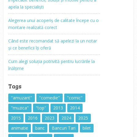
apela la specialiști
Alegerea unui acoperiș de calitate începe cu o
montare realizată corect
Când este recomandat să apelezi la un notar
și ce beneficii îți oferă
Cum alegi soluția potrivită pentru lucrările la
înălțime
Tags
"amuzant"
"comedie"
"comic"
"muzica"
"top"
2013
2014
2015
2016
2023
2024
2025
animatie
banc
Bancuri Tari
bilet