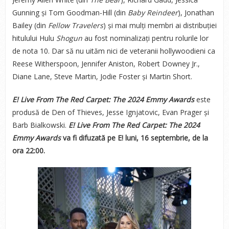
Gunning și Tom Goodman-Hill (din
Baby Reindeer
), Jonathan
Bailey (din
Fellow
Travelers
) și mai mulți membri ai distribuției
hitulului Hulu
Shogun
au fost nominalizați pentru rolurile lor
de nota 10. Dar să nu uităm nici de veteranii hollywoodieni ca
Reese Witherspoon, Jennifer Aniston, Robert Downey Jr.,
Diane Lane, Steve Martin, Jodie Foster și Martin Short.
E! Live From The Red Carpet: The 2024 Emmy Awards
este
produsă de Den of Thieves, Jesse Ignjatovic, Evan Prager și
Barb Bialkowski.
E! Live From The Red Carpet: The 2024
Emmy Awards
va fi difuzată pe E! luni, 16 septembrie, de la
ora 22:00.