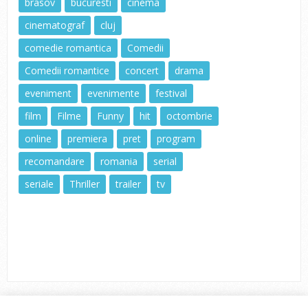
brasov
bucuresti
cinema
cinematograf
cluj
comedie romantica
Comedii
Comedii romantice
concert
drama
eveniment
evenimente
festival
film
Filme
Funny
hit
octombrie
online
premiera
pret
program
recomandare
romania
serial
seriale
Thriller
trailer
tv