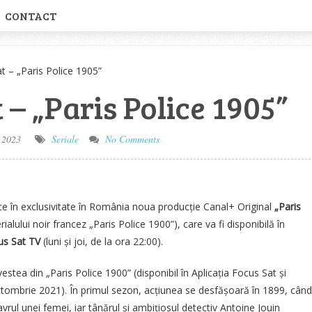
CONTACT
t – „Paris Police 1905”
 – „Paris Police 1905”
 2023
Seriale
No Comments
e în exclusivitate în România
noua producție Canal+ Original
„Paris
rialului noir francez „Paris Police 1900”), care va fi disponibilă în
us Sat TV
(luni și joi, de la ora 22:00).
stea din „Paris Police 1900” (disponibil în Aplicația Focus Sat și
tombrie 2021). În primul sezon, acțiunea se desfășoară în 1899, când
vrul unei femei, iar tânărul și ambițiosul detectiv Antoine Jouin