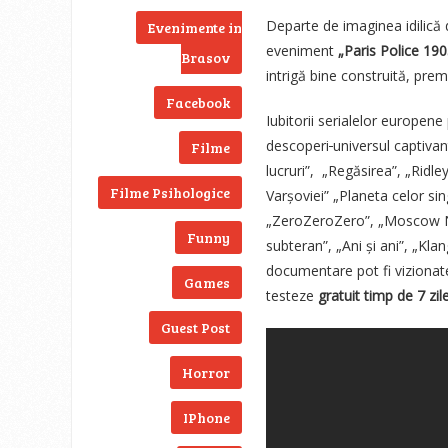
Departe de imaginea idilică 
Evenimente in
eveniment
„Paris Police 19
Brasov
intrigă bine construită, pre
Facebook
Iubitorii serialelor europen
descoperi
universul captiva
Filme
lucruri”, „Regăsirea”, „Ridl
Filme Psihologice
Varșoviei” „Planeta celor sin
„ZeroZeroZero”, „Moscow Noir
Funny
subteran”, „Ani și ani”, „Klan
documentare pot fi vizionate 
Games
testeze
gratuit timp de 7 zil
Guest Post
Horror
IPhone