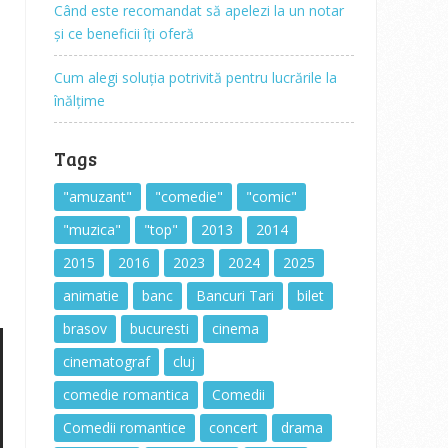
Când este recomandat să apelezi la un notar
și ce beneficii îți oferă
o
Cum alegi soluția potrivită pentru lucrările la
înălțime
Tags
"amuzant"
"comedie"
"comic"
"muzica"
"top"
2013
2014
2015
2016
2023
2024
2025
animatie
banc
Bancuri Tari
bilet
brasov
bucuresti
cinema
cinematograf
cluj
comedie romantica
Comedii
Comedii romantice
concert
drama