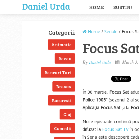
Daniel Urda
HOME
SUSTIN!
Categorii
Home
/
Seriale
/ Focus Sa
Focus Sat
Animatie
Bacau
By
March 3,
Daniel Urda
Bancuri Tari
Brasov
În 30 martie,
Focus Sat
aduc
Police 1905”
(sezonul 2 al se
Bucuresti
Aplicația Focus Sat
și
la
Foc
Cluj
Noile episoade continuă pove
Comedii
difuzat la
Focus Sat TV
în oc
în Sena este descoperit cada