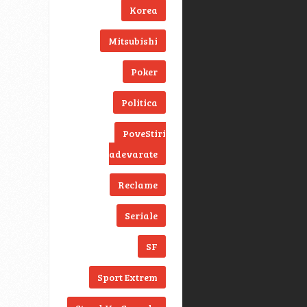
Korea
Mitsubishi
Poker
Politica
PoveStiri
adevarate
Reclame
Seriale
SF
Sport Extrem