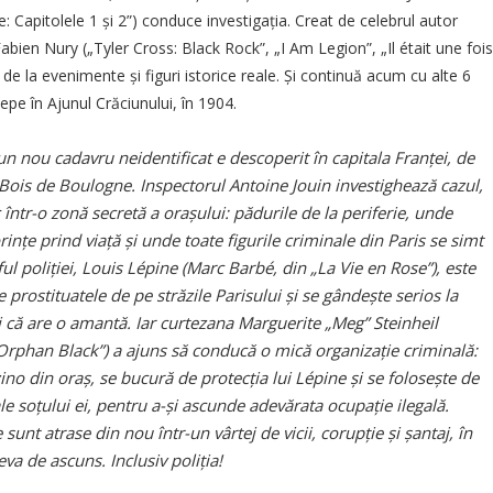
: Capitolele 1 și 2”) conduce investigația. Creat de celebrul autor
bien Nury („Tyler Cross: Black Rock”, „I Am Legion”, „Il était une fois
t de la evenimente și figuri istorice reale. Și continuă acum cu alte 6
epe în Ajunul Crăciunului, în 1904.
n nou cadavru neidentificat e descoperit în capitala Franței, de
 Bois de Boulogne. Inspectorul Antoine Jouin investighează cazul,
c într-o zonă secretă a orașului: pădurile de la periferie, unde
ințe prind viață și unde toate figurile criminale din Paris se simt
ful poliției, Louis Lépine (Marc Barbé, din „La Vie en Rose”), este
e prostituatele de pe străzile Parisului și se gândește serios la
și că are o amantă. Iar curtezana Marguerite „Meg” Steinheil
Orphan Black”) a ajuns să conducă o mică organizație criminală:
ino din oraș, se bucură de protecția lui Lépine și se folosește de
ale soțului ei, pentru a-și ascunde adevărata ocupație ilegală.
sunt atrase din nou într-un vârtej de vicii, corupție și șantaj, în
va de ascuns. Inclusiv poliția!