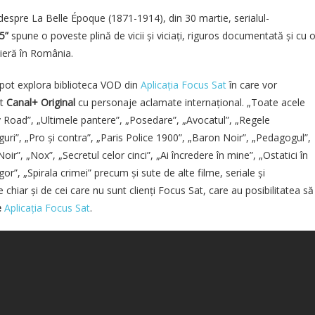
despre La Belle Époque (1871-1914), din 30 martie, serialul-
05”
spune o poveste plină de vicii și viciați, riguros documentată și cu 
mieră în România.
e pot explora biblioteca VOD din
Aplicația Focus Sat
în care vor
nt
Canal+ Original
cu personaje aclamate internațional. „Toate acele
ey Road”, „Ultimele pantere”, „Posedare”, „Avocatul”,
„Regele
guri”, „Pro și contra”, „Paris Police 1900”, „Baron Noir”, „Pedagogul”,
”, „Nox”, „Secretul celor cinci”, „Ai încredere în mine”, „Ostatici în
gor”, „Spirala crimei”
precum și sute de alte filme, seriale și
chiar și de cei care nu sunt clienți Focus Sat, care au posibilitatea să
e
Aplicația Focus Sat
.