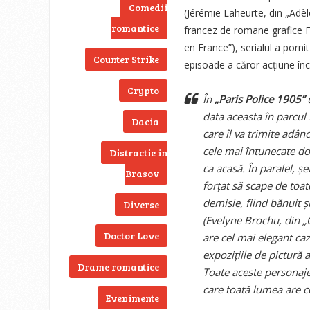
Comedii
(Jérémie Laheurte, din „Adèle
romantice
francez de romane grafice Fa
en France”), serialul a porni
Counter Strike
episoade a căror acțiune înc
Crypto
În
„Paris Police 1905”
u
data aceasta în parcul
Dacia
care îl va trimite adân
cele mai întunecate dor
Distractie in
ca acasă. În paralel, șe
Brasov
forțat să scape de toat
demisie, fiind bănuit 
Diverse
(Evelyne Brochu, din „
Doctor Love
are cel mai elegant caz
expozițiile de pictură 
Drame romantice
Toate aceste personaje 
care toată lumea are ce
Evenimente