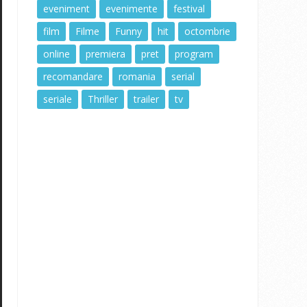
eveniment
evenimente
festival
film
Filme
Funny
hit
octombrie
online
premiera
pret
program
recomandare
romania
serial
seriale
Thriller
trailer
tv