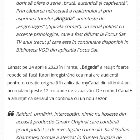
dorit să ofere o serie „brută, autentică și captivantă”.
Prin căutarea neîncetată a realismului și prin
asprimea tonului
„Brigada”
amintește de
„Engrenages” („Spirala crimei”), un serial polițist cu
accente psihologice, care a fost difuzat la Focus Sat
TV anul trecut și care este în continuare disponibil în
Biblioteca VOD din aplicația Focus Sat.
Lansat pe 24 aprilie 2023 în Franța,
„Brigada”
a reușit foarte
repede să facă furori înregistrând cea mai are audiență
pentru o creație originală în aplicația myCanal din ultimii 4 ani,
acumulând peste 12 milioane de vizualizări. De curând Canal+
a anunțat că serialul va continua cu un nou sezon.
Raiduri, urmăriri, interceptări, nimic nu lipsește din
această producție Canal+ Original care combină
genul polițist și de investigație criminală. Saïd (Sofian
Khammes) tocmai a aterizat în fruntea brigăzii de