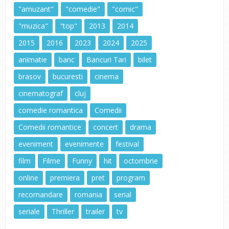
"amuzant"
"comedie"
"comic"
"muzica"
"top"
2013
2014
2015
2016
2023
2024
2025
animatie
banc
Bancuri Tari
bilet
brasov
bucuresti
cinema
cinematograf
cluj
comedie romantica
Comedii
Comedii romantice
concert
drama
eveniment
evenimente
festival
film
Filme
Funny
hit
octombrie
online
premiera
pret
program
recomandare
romania
serial
seriale
Thriller
trailer
tv