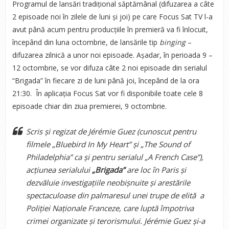
Programul de lansări tradițional săptămânal (difuzarea a câte
2 episoade noi în zilele de luni și joi) pe care Focus Sat TV l-a
avut până acum pentru producțiile în premieră va fi înlocuit,
începând din luna octombrie, de lansările tip
binging
–
difuzarea zilnică a unor noi episoade. Așadar, în perioada 9 –
12 octombrie, se vor difuza câte 2 noi episoade din serialul
“Brigada” în fiecare zi de luni până joi, începând de la ora
21:30. În aplicația Focus Sat vor fi disponibile toate cele 8
episoade chiar din ziua premierei, 9 octombrie.
Scris și regizat de Jérémie Guez (cunoscut pentru
filmele „Bluebird In My Heart” și „The Sound of
Philadelphia” ca și pentru serialul „A French Case”),
acțiunea serialului
„Brigada”
are loc în Paris și
dezvăluie investigațiile neobișnuite și arestările
spectaculoase din palmaresul unei trupe de elită a
Poliției Naționale Franceze, care luptă împotriva
crimei organizate și terorismului. Jérémie Guez și-a