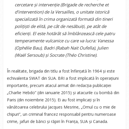
cercetare și intervenție (Brigade de recherche et
d’intervention) de la Versailles, o unitate istorică
specializată în crima organizată formată din tineri
polițiști de elită, pe cât de nesăbuiți, pe atât de
eficienți. El este hotărât să îmblânzească cele patru
temperamente vulcanice cu care va lucra: Vanessa
(Ophélie Bau), Badri (Rabah Nait Oufella), Julien
(Waël Sersoub) și Socrate (Théo Christine).
În realitate, brigada din titlu a fost înființată în 1964 și este
echivalenta SWAT din SUA. BRI a fost implicată în operațiuni
importante, precum atacul armat din redacția publicației
„Charlie Hebdo” (din ianuarie 2015) și atacurile cu bombă din
Paris (din noiembrie 2015). Ei au fost implicați și în
vânătoarea celebrului Jacques Mesrine, „Omul cu o mie de
chipuri”, un criminal francez responsabil pentru numeroase
crime, jafuri de bănci și răpiri în Franța, SUA și Canada.