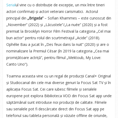
Serial
ul vine cu o distribuție de excepție, un mix între tineri
actori confirmați și actori veterani carismatici. Actorul
principal din
„Brigada”
– Sofian Khammes – este cunoscut din
„November” (2022) și „Lăcustele”/„La nuée” (2020) și a fost
premiat la Brooklyn Horror Film Festival la categoria „Cel mai
bun actor” pentru rolul din scurtmetrajul „Acide” (2018).
Ophélie Bau a jucat în „Des feux dans la nuit” (2020) și are o
nominalizare la Premiul César (în 2019 la categoria „Cea mai
promițătoare actriță”, pentru filmul „Mektoub, My Love:
Canto Uno”).
Toamna aceasta vine cu un regal de producții Canal+ Original
și Studiocanal din cele mai diverse genuri la Focus Sat TV și în
aplicația Focus Sat. Cei care iubesc filmele și serialele
europene pot explora Bibilioteca VOD din Focus Sat app unde
săptămânal sunt introduse noi producții de calitate. Filmele
sau serialele pot fi descărcate direct din Focus Sat app pe
telefonul sau tableta personală și văzute offline de oriunde,