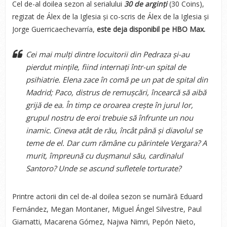
Cel de-al doilea sezon al serialului
30 de arginți
(30 Coins),
regizat de Álex de la Iglesia și co-scris de Álex de la Iglesia și
Jorge Guerricaechevarría,
este deja disponibil pe HBO Max.
Cei mai mulți dintre locuitorii din Pedraza și-au
pierdut mințile, fiind internați într-un spital de
psihiatrie. Elena zace în comă pe un pat de spital din
Madrid; Paco, distrus de remușcări, încearcă să aibă
grijă de ea. În timp ce oroarea crește în jurul lor,
grupul nostru de eroi trebuie să înfrunte un nou
inamic. Cineva atât de rău, încât până și diavolul se
teme de el. Dar cum rămâne cu părintele Vergara? A
murit, împreună cu dușmanul său, cardinalul
Santoro? Unde se ascund sufletele torturate?
Printre actorii din cel de-al doilea sezon se numără Eduard
Fernández, Megan Montaner, Miguel Ángel Silvestre, Paul
Giamatti, Macarena Gómez, Najwa Nimri, Pepón Nieto,