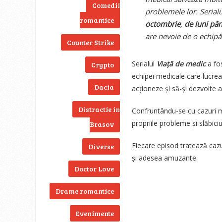
Comedii
problemele lor. Serial
romantice
octombrie
,
de luni pân
are nevoie de o echipă 
Counter Strike
Serialul
Viață de medic
a fos
Crypto
echipei medicale care lucrea
Dacia
acționeze și să-și dezvolte abi
Distractie in
Confruntându-se cu cazuri med
propriile probleme și slăbiciu
Brasov
Fiecare episod tratează caz
Diverse
și adesea amuzante.
Doctor Love
Drame romantice
Evenimente