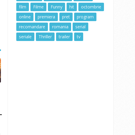
film
Filme
Funny
hit
octombrie
online
premiera
pret
program
recomandare
romania
serial
seriale
Thriller
trailer
tv