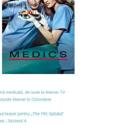
mă medicală, din iunie la Warner TV
iziunile Warner în Octombrie
 teaser pentru „The Pitt: Spitalul”
re - Sezonul 4