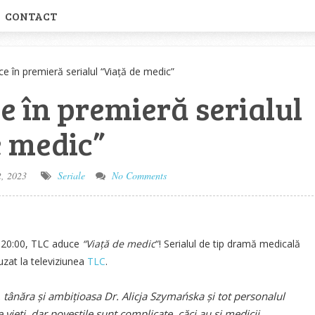
CONTACT
e în premieră serialul “Viață de medic”
e în premieră serialul
e medic”
, 2023
Seriale
No Comments
a 20:00, TLC aduce
“Viață de medic
“! Serialul de tip dramă medicală
uzat la televiziunea
TLC
.
, tânăra și ambițioasa Dr. Alicja Szymańska și tot personalul
vieți, dar poveștile sunt complicate, căci au și medicii