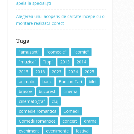
apela la specialiști
Alegerea unui acoperiș de calitate începe cu o
montare realizată corect
Tags
"amuzant"
"comedie"
"comic"
"muzica"
"top"
2013
2014
2015
2016
2023
2024
2025
animatie
banc
Bancuri Tari
bilet
brasov
bucuresti
cinema
cinematograf
cluj
comedie romantica
Comedii
Comedii romantice
concert
drama
eveniment
evenimente
festival