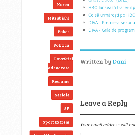
Korea
HBO lansează trailerul p
Ce să urmărești pe HBO
Mitsubishi
DIVA - Premiera sezonu
DIVA - Grila de program
Poker
Politica
PoveStiri
Written by
Dani
adevarate
Reclame
Seriale
Leave a Reply
SF
Sport Extrem
Your email address will no