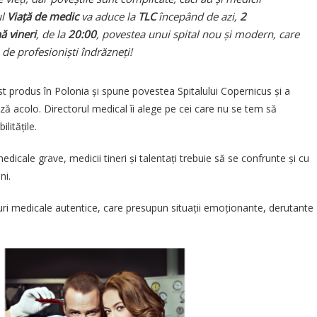
ul
Viață de medic
va aduce la
TLC
începând de azi,
2
ă vineri
, de la
20:00
, povestea unui spital nou și modern, care
de profesioniști îndrăzneți!
t produs în Polonia și spune povestea Spitalului Copernicus și a
ză acolo. Directorul medical îi alege pe cei care nu se tem să
litățile.
icale grave, medicii tineri și talentați trebuie să se confrunte și cu
ni.
uri medicale autentice, care presupun situații emoționante, derutante