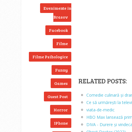
Evenimente in
Brasov
Facebook
Filme
Filme Psihologice
Funny
RELATED POSTS:
Games
Comedie culinară și dra
Guest Post
Ce să urmărești la telev
Horror
viata-de-medic
HBO Max lansează primul
IPhone
DIVA - Durere și vindeca
Ghost Doctor (2022)