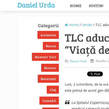
Daniel Urda
HOME
SUSTIN!
Categorii
Home
/
Seriale
/ TLC aduc
TLC aduc
Animatie
“Viață d
Bacau
Bancuri Tari
By
October 2
Daniel Urda
Brasov
Bucuresti
Luni, 2 octombrie, de la or
Cluj
este primul de acest gen dif
Comedii
La Spitalul Copernicus
medical salvează multe 