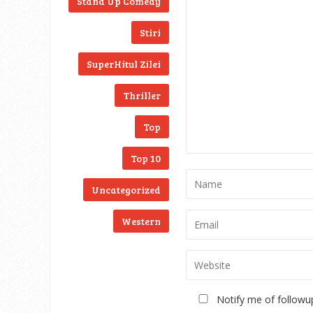
Stand Up Comedy
Stiri
SuperHitul Zilei
Thriller
Top
Top 10
Uncategorized
Western
Notify me of followu