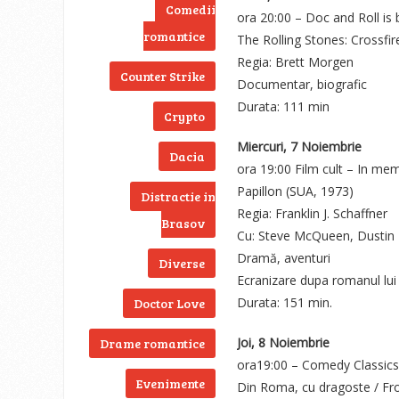
Comedii
ora 20:00 – Doc and Roll is 
romantice
The Rolling Stones: Crossfir
Regia: Brett Morgen
Counter Strike
Documentar, biografic
Durata: 111 min
Crypto
Miercuri, 7 Noiembrie
Dacia
ora 19:00 Film cult – In m
Papillon (SUA, 1973)
Distractie in
Regia: Franklin J. Schaffner
Brasov
Cu: Steve McQueen, Dustin
Dramă, aventuri
Diverse
Ecranizare dupa romanul lui
Durata: 151 min.
Doctor Love
Joi, 8 Noiembrie
Drame romantice
ora19:00 – Comedy Classics
Evenimente
Din Roma, cu dragoste / Fr