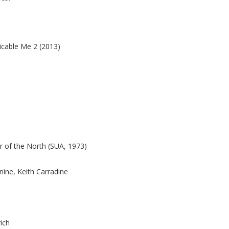
picable Me 2 (2013)
r of the North (SUA, 1973)
nine, Keith Carradine
ich