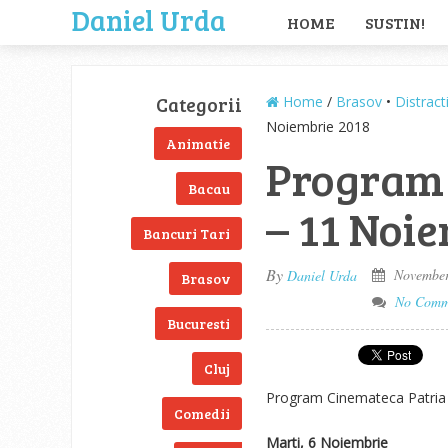
Daniel Urda
HOME
SUSTIN!
Categorii
Home
/
Brasov
•
Distract
Noiembrie 2018
Animatie
Program 
Bacau
– 11 Noi
Bancuri Tari
By
November
Daniel Urda
Brasov
No Comm
Bucuresti
Cluj
Program Cinemateca Patria 
Comedii
Marti, 6 Noiembrie