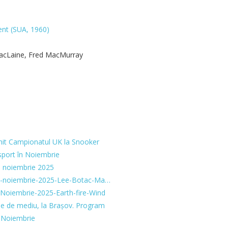
nt (SUA, 1960)
MacLaine, Fred MacMurray
mit Campionatul UK la Snooker
sport în Noiembrie
 - noiembrie 2025
8--noiembrie-2025-Lee-Botac-Ma…
-Noiembrie-2025-Earth-fire-Wind
ie de mediu, la Brașov. Program
7 Noiembrie