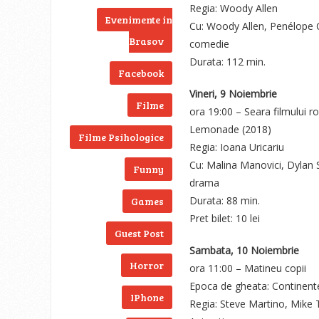
Regia: Woody Allen
Evenimente in
Cu: Woody Allen, Penélope C
Brasov
comedie
Durata: 112 min.
Facebook
Vineri, 9 Noiembrie
Filme
ora 19:00 – Seara filmului 
Lemonade (2018)
Filme Psihologice
Regia: Ioana Uricariu
Cu: Malina Manovici, Dylan 
Funny
drama
Durata: 88 min.
Games
Pret bilet: 10 lei
Guest Post
Sambata, 10 Noiembrie
Horror
ora 11:00 – Matineu copii
Epoca de gheata: Continente 
IPhone
Regia: Steve Martino, Mike