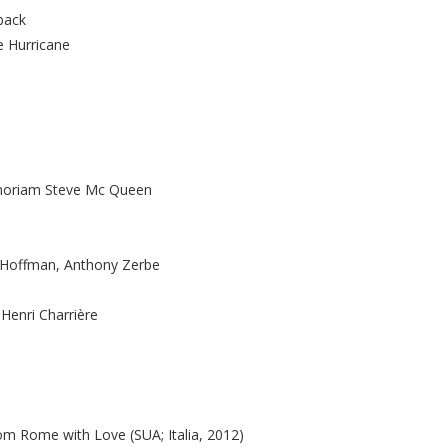
back
e Hurricane
emoriam Steve Mc Queen
 Hoffman, Anthony Zerbe
 Henri Charrière
om Rome with Love (SUA; Italia, 2012)