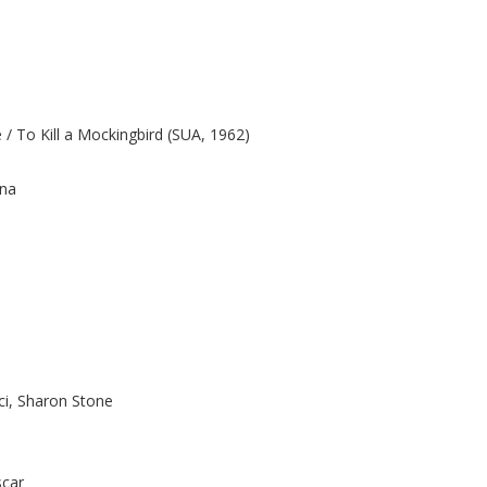
 / To Kill a Mockingbird (SUA, 1962)
gna
ci, Sharon Stone
scar