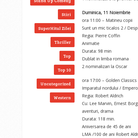
Stand Up Comedy
Duminica, 11 Noiembrie
Stiri
ora 11:00 – Matineu copii
Sunt un mic ticalos 2 / Des
SuperHitul Zilei
Regia: Pierre Coffin
Thriller
Animatie
Durata: 98 min
Top
Dublat in limba romana
2 nominalizari la Oscar
Top 10
ora 17:00 – Golden Classics
Uncategorized
Imparatul nordului / Empero
Regia: Robert Aldrich
Western
Cu: Lee Marvin, Ernest Borg
aventuri, drama
Durata: 118 min.
Aniversarea de 45 de ani
LMA /100 de ani Robert Aldr