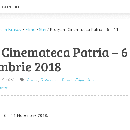
CONTACT
ie in Brasov
•
Filme
•
Stiri
/ Program Cinemateca Patria – 6 – 11
Cinemateca Patria – 6
embrie 2018
 5, 2018
Brasov
,
Distractie in Brasov
,
Filme
,
Stiri
ents
– 6 – 11 Noiembrie 2018: