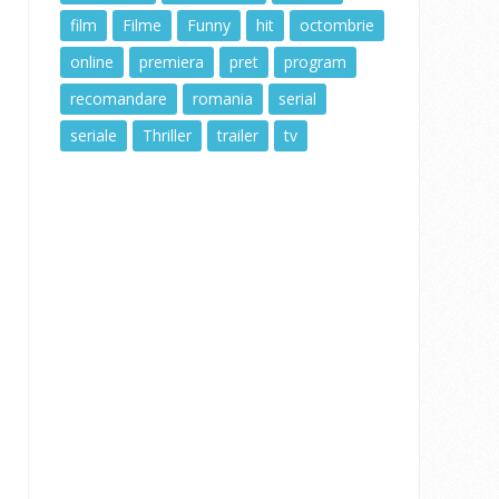
film
Filme
Funny
hit
octombrie
online
premiera
pret
program
recomandare
romania
serial
seriale
Thriller
trailer
tv