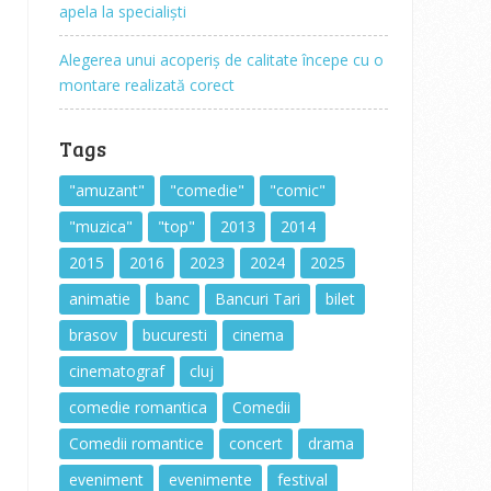
apela la specialiști
Alegerea unui acoperiș de calitate începe cu o
montare realizată corect
Tags
"amuzant"
"comedie"
"comic"
"muzica"
"top"
2013
2014
2015
2016
2023
2024
2025
animatie
banc
Bancuri Tari
bilet
brasov
bucuresti
cinema
cinematograf
cluj
comedie romantica
Comedii
Comedii romantice
concert
drama
eveniment
evenimente
festival