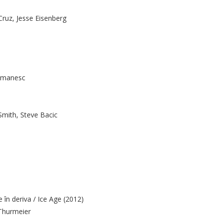
ruz, Jesse Eisenberg
romanesc
Smith, Steve Bacic
în deriva / Ice Age (2012)
 Thurmeier