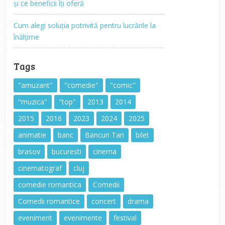
și ce beneficii îți oferă
Cum alegi soluția potrivită pentru lucrările la
înălțime
Tags
"amuzant"
"comedie"
"comic"
"muzica"
"top"
2013
2014
2015
2016
2023
2024
2025
animatie
banc
Bancuri Tari
bilet
brasov
bucuresti
cinema
cinematograf
cluj
comedie romantica
Comedii
Comedii romantice
concert
drama
eveniment
evenimente
festival