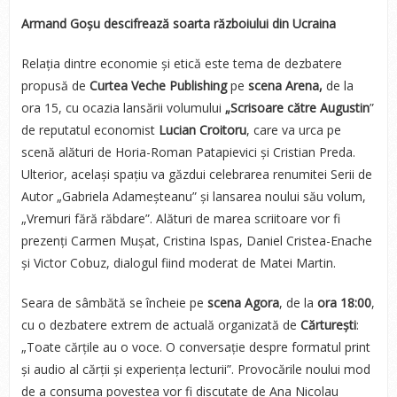
Armand Goșu descifrează soarta războiului din Ucraina
Relația dintre economie și etică este tema de dezbatere
propusă de
Curtea Veche Publishing
pe
scena Arena,
de la
ora 15, cu ocazia lansării volumului
„Scrisoare către Augustin
”
de reputatul economist
Lucian Croitoru
, care va urca pe
scenă alături de Horia-Roman Patapievici și Cristian Preda.
Ulterior, același spațiu va găzdui celebrarea renumitei Serii de
Autor „Gabriela Adameșteanu” și lansarea noului său volum,
„Vremuri fără răbdare”. Alături de marea scriitoare vor fi
prezenți Carmen Mușat, Cristina Ispas, Daniel Cristea-Enache
și Victor Cobuz, dialogul fiind moderat de Matei Martin.
Seara de sâmbătă se încheie pe
scena Agora
, de la
ora 18:00
,
cu o dezbatere extrem de actuală organizată de
Cărturești
:
„Toate cărțile au o voce. O conversație despre formatul print
și audio al cărții și experiența lecturii”. Provocările noului mod
de a consuma povestea vor fi discutate de Ana Nicolau