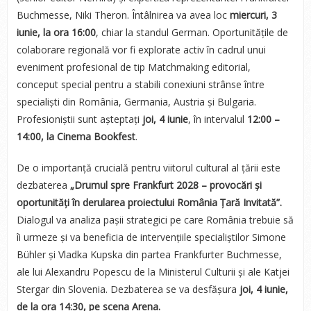
Buchmesse, Niki Theron. Întâlnirea va avea loc
miercuri, 3
iunie, la ora 16:00
, chiar la standul German. Oportunitățile de
colaborare regională vor fi explorate activ în cadrul unui
eveniment profesional de tip Matchmaking editorial,
conceput special pentru a stabili conexiuni strânse între
specialiști din România, Germania, Austria și Bulgaria.
Profesioniștii sunt așteptați
joi, 4 iunie
, în intervalul
12:00 –
14:00, la Cinema Bookfest
.
De o importanță crucială pentru viitorul cultural al țării este
dezbaterea
„Drumul spre Frankfurt 2028 – provocări și
oportunități în derularea proiectului România Țară Invitată”.
Dialogul va analiza pașii strategici pe care România trebuie să
îi urmeze și va beneficia de intervențiile specialiștilor Simone
Bühler și Vladka Kupska din partea Frankfurter Buchmesse,
ale lui Alexandru Popescu de la Ministerul Culturii și ale Katjei
Stergar din Slovenia. Dezbaterea se va desfășura
joi, 4 iunie,
de la ora 14:30, pe scena Arena.