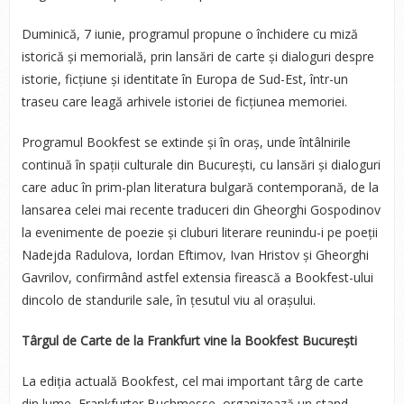
Duminică, 7 iunie, programul propune o închidere cu miză
istorică și memorială, prin lansări de carte și dialoguri despre
istorie, ficțiune și identitate în Europa de Sud-Est, într-un
traseu care leagă arhivele istoriei de ficțiunea memoriei.
Programul Bookfest se extinde și în oraș, unde întâlnirile
continuă în spații culturale din București, cu lansări și dialoguri
care aduc în prim-plan literatura bulgară contemporană, de la
lansarea celei mai recente traduceri din Gheorghi Gospodinov
la evenimente de poezie și cluburi literare reunindu-i pe poeții
Nadejda Radulova, Iordan Eftimov, Ivan Hristov și Gheorghi
Gavrilov, confirmând astfel extensia firească a Bookfest-ului
dincolo de standurile sale, în țesutul viu al orașului.
Târgul de Carte de la Frankfurt vine la Bookfest București
La ediția actuală Bookfest, cel mai important târg de carte
din lume, Frankfurter Buchmesse, organizează un stand