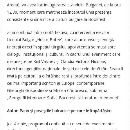
Arena), va avea loc inaugurarea standului Bulgariei, de la ora
12.30, moment care marchează începutul unei prezențe
consistente și dinamice a culturii bulgare la Bookfest.
Ziua continuă într-o notă festivă, cu intervenția elevilor
Liceului Bulgar „Hristo Botev”, care aduc dansul și energia
tinereții direct în spațiul târgului, apoi atenția se mută spre
dialogul instituțional și cultural, în cadrul unui eveniment care
îi reunește pe Kiril Valchev și Claudia-Victoria Nicolae,
directorii agențiilor naționale de știri din cele două țări. Seara îi
invită pe cititori, la o întâlnire rară și profundă între doi dintre
cei mai importanți scriitori ai Europei contemporane:
Gheorghi Gospodinov și Mircea Cărtărescu, sub tema
„Geografii interioare: Sofia, București și literatura memoriei”.
Anton Pann și poveștile balcanice pe care le împărtășim
Joi, 4 iunie, programul continuă cu o serie de evenimente