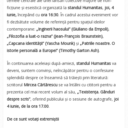
temele centrale ale unei lansări colective majore de non-
ficțiune și eseistică organizată la
standul Humanitas
,
joi, 4
iunie,
începând cu
ora 16:30
. În cadrul acestui eveniment vor
fi dezbătute volume de referință pentru spațiul ideilor
contemporane:
„Inginerii haosului” (Giuliano da Empoli)
,
„Filozofia a luat-o razna” (Jean-François Braunstein)
,
„Capcana identității” (Yascha Mounk)
și
„Patriile noastre. O
istorie personală a Europei” (Timothy Garton Ash)
.
În continuarea aceleiași după-amiezi,
standul Humanitas
va
deveni, suntem convinși, neîncăpător pentru o confesiune
splendidă despre ce înseamnă să trăiești prin literatură:
scriitorul
Mircea Cărtărescu
se va întâlni cu cititorii pentru a
prezenta cel mai recent volum al său,
„Texistența. Gânduri
despre scris”
, oferind publicului și o sesiune de autografe,
joi
4 iunie, de la ora 17.00
.
De ce sunt votați extremiștii