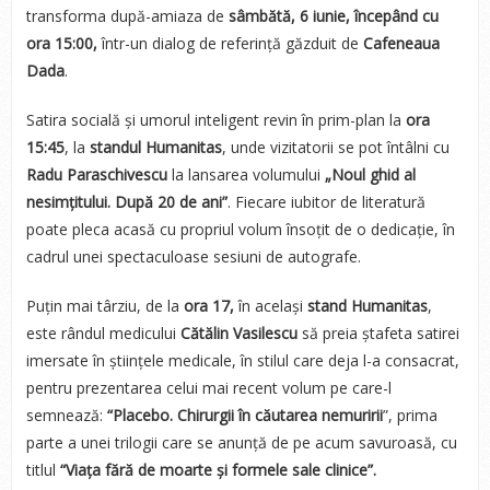
transforma după-amiaza de
sâmbătă, 6 iunie, începând cu
ora 15:00,
într-un dialog de referință găzduit de
Cafeneaua
Dada
.
Satira socială și umorul inteligent revin în prim-plan la
ora
15:45
, la
standul Humanitas
, unde vizitatorii se pot întâlni cu
Radu Paraschivescu
la lansarea volumului
„Noul ghid al
nesimțitului. După 20 de ani”
. Fiecare iubitor de literatură
poate pleca acasă cu propriul volum însoțit de o dedicație, în
cadrul unei spectaculoase sesiuni de autografe.
Puțin mai târziu, de la
ora 17,
în același
stand Humanitas
,
este rândul medicului
Cătălin Vasilescu
să preia ștafeta satirei
imersate în științele medicale, în stilul care deja l-a consacrat,
pentru prezentarea celui mai recent volum pe care-l
semnează:
“Placebo. Chirurgii în căutarea nemuririi
”, prima
parte a unei trilogii care se anunță de pe acum savuroasă, cu
titlul
“Viața fără de moarte și formele sale clinice”.