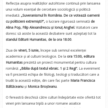
Reflecția asupra realităților autohtone continuă prin lansarea
unui volum esențial de cercetare sociologică și politică
imediată:
„Suveranismul în România. De ce votează oamenii
cu politicieni extremiști?”,
o lucrare riguroasă semnată
de
Alina Pop, Filip Alexandrescu și Ionuț Anghel.
Vizitatorii care
doresc să asiste la această dezbatere sunt așteptați tot la
standul Editurii Humanitas
,
de la ora 18.00
.
Ziua de
vineri, 5 iunie,
începe sub semnul excelenței
academice și al culturii teologice. De la
ora 15:00, editura
Humanitas
prezintă un proiect monumental pentru cultura
română:
„Biblia după textul ebraic. 1 și 2 Regi”.
La eveniment
va fi prezentă echipa de filologi, teologi și traducători care a
trudit la această ediție, din care fac parte
Maria Francisca
Băltăceanu
și
Monica Broșteanu
.
O fereastră deschisă către culturi îndepărtate este oferită tot
vineri prin lansarea triplă a unor romane asiatice