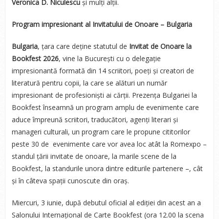
Veronica D. Niculescu
și mulți alții.
Program impresionant al Invitatului de Onoare – Bulgaria
Bulgaria
, țara care deține statutul de
Invitat de Onoare la
Bookfest 2026
, vine la București cu o delegație
impresionantă formată din 14 scriitori, poeți și creatori de
literatură pentru copii, la care se alături un număr
impresionant de profesioniști ai cărții. Prezența Bulgariei la
Bookfest înseamnă un program amplu de evenimente care
aduce împreună scriitori, traducători, agenți literari și
manageri culturali, un program care le propune cititorilor
peste 30 de evenimente care vor avea loc atât la Romexpo –
standul țării invitate de onoare, la marile scene de la
Bookfest, la standurile unora dintre editurile partenere –, cât
și în câteva spații cunoscute din oraș.
Miercuri, 3 iunie, după debutul oficial al ediției din acest an a
Salonului Internațional de Carte Bookfest (ora 12.00 la scena