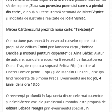
să descopere „
Zuza sau povestea poemului care s-a pierdut
din carte
”, o nouă bijuterie literară semnată de
Matei Vișniec
și înobilată de ilustrațiile realizate de
Joela Vișniec
.
Mircea Cărtărescu își prezintă noua carte: ”Texistența”
O incursiune pasionantă în universul culiselor operei este
propusă de
editura Corint
prin lansarea cărții „
Hariclea
Darclée și misterul partiturii dispărute”
de
Alina Bâltâc
. Alături
de autoare, atmosfera epocii va fi recreată de ilustratoarea
Diana Tivu, de reputata soprană Felicia Filip (director al
Operei Comice pentru Copii) și de Mădălin Guruianu, discuția
fiind moderată de Simona Preda. Evenimentul are loc
joi, 4
iunie, de la ora 13:00
.
O reverență profundă în fața uneia dintre cele mai puternice
și neîmblânzite voci ale jurnalismului mondial este propusă de
editura Lebăda Neagră
prin evenimentul special „
In