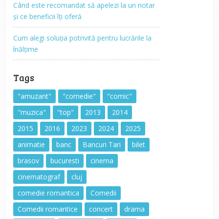
Când este recomandat să apelezi la un notar
și ce beneficii îți oferă
Cum alegi soluția potrivită pentru lucrările la
înălțime
Tags
"amuzant"
"comedie"
"comic"
"muzica"
"top"
2013
2014
2015
2016
2023
2024
2025
animatie
banc
Bancuri Tari
bilet
brasov
bucuresti
cinema
cinematograf
cluj
comedie romantica
Comedii
Comedii romantice
concert
drama