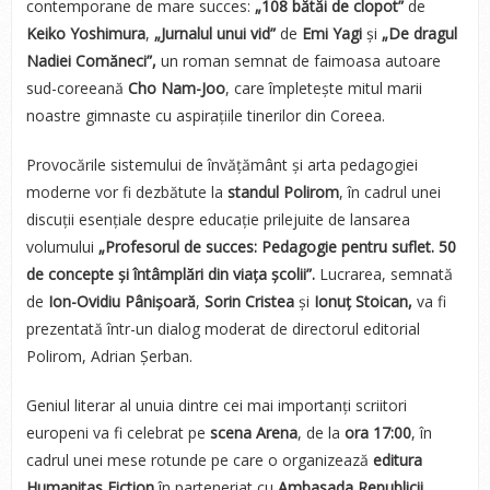
contemporane de mare succes:
„108 bătăi de clopot”
de
Keiko Yoshimura
,
„Jurnalul unui vid”
de
Emi Yagi
și
„De dragul
Nadiei Comăneci”,
un roman semnat de faimoasa autoare
sud-coreeană
Cho Nam-Joo
, care împletește mitul marii
noastre gimnaste cu aspirațiile tinerilor din Coreea.
Provocările sistemului de învățământ și arta pedagogiei
moderne vor fi dezbătute la
standul Polirom
, în cadrul unei
discuții esențiale despre educație prilejuite de lansarea
volumului
„Profesorul de succes: Pedagogie pentru suflet. 50
de concepte și întâmplări din viața școlii”.
Lucrarea, semnată
de
Ion-Ovidiu Pânișoară
,
Sorin Cristea
și
Ionuț Stoican,
va fi
prezentată într-un dialog moderat de directorul editorial
Polirom, Adrian Șerban.
Geniul literar al unuia dintre cei mai importanți scriitori
europeni va fi celebrat pe
scena Arena
, de la
ora 17:00
, în
cadrul unei mese rotunde pe care o organizează
editura
Humanitas Fiction
în parteneriat cu
Ambasada Republicii