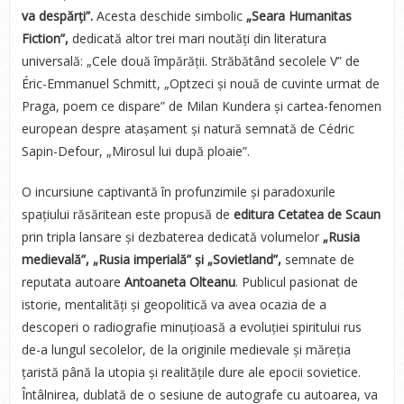
va despărți”.
Acesta deschide simbolic
„Seara Humanitas
Fiction”,
dedicată altor trei mari noutăți din literatura
universală: „Cele două împărății. Străbătând secolele V” de
Éric-Emmanuel Schmitt, „Optzeci și nouă de cuvinte urmat de
Praga, poem ce dispare” de Milan Kundera și cartea-fenomen
european despre atașament și natură semnată de Cédric
Sapin-Defour, „Mirosul lui după ploaie”.
O incursiune captivantă în profunzimile și paradoxurile
spațiului răsăritean este propusă de
editura Cetatea de Scaun
prin tripla lansare și dezbaterea dedicată volumelor
„Rusia
medievală”,
„Rusia imperială” și „Sovietland”,
semnate de
reputata autoare
Antoaneta Olteanu
. Publicul pasionat de
istorie, mentalități și geopolitică va avea ocazia de a
descoperi o radiografie minuțioasă a evoluției spiritului rus
de-a lungul secolelor, de la originile medievale și măreția
țaristă până la utopia și realitățile dure ale epocii sovietice.
Întâlnirea, dublată de o sesiune de autografe cu autoarea, va