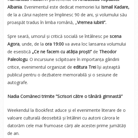
Albania
. Evenimentul este dedicat memoriei lui
Ismail Kadare,
de la a cărui naștere se împlinesc 90 de ani, și volumului său
proaspăt tradus în limba română, „
Vremea iubirii”.
Spre seară, umorul și critică socială se întâlnesc pe
scena
Agora
, unde, de la
ora 19:00
va avea loc lansarea volumului
de eseistică
„Ce ne facem cu atâția proști”
de
Theodor
Paleologu
. O incursiune sclipitoare în importanța gândirii
critice, evenimentul organizat de
editura Trei
își așteaptă
publicul pentru o dezbatere memorabilă și o sesiune de
autografe.
Nadia Comăneci trimite ”Scrisori către o tânără gimnastă”
Weekendul la Bookfest aduce și el evenimente literare de o
valoare culturală deosebită și întâlniri cu autorii cărora le
datorăm cele mai frumoase cărți ale acestei prime jumătăți
de an.