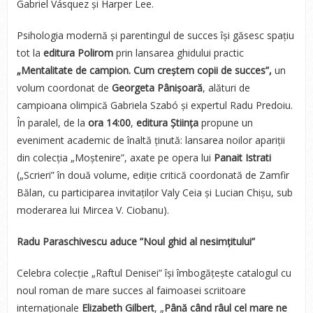
Gabriel Vásquez și Harper Lee.
Psihologia modernă și parentingul de succes își găsesc spațiu
tot la
editura Polirom
prin lansarea ghidului practic
„Mentalitate de campion. Cum creștem copii de succes”,
un
volum coordonat de
Georgeta Pânișoară
, alături de
campioana olimpică Gabriela Szabó și expertul Radu Predoiu.
În paralel, de la
ora 14:00
,
editura Știința
propune un
eveniment academic de înaltă ținută: lansarea noilor apariții
din colecția „Moștenire”, axate pe opera lui
Panait Istrati
(„Scrieri” în două volume, ediție critică coordonată de Zamfir
Bălan, cu participarea invitaților Valy Ceia și Lucian Chișu, sub
moderarea lui Mircea V. Ciobanu).
Radu Paraschivescu aduce ”Noul ghid al nesimțitului”
Celebra colecție „Raftul Denisei” își îmbogățește catalogul cu
noul roman de mare succes al faimoasei scriitoare
internaționale
Elizabeth Gilbert
, „
Până când râul cel mare ne