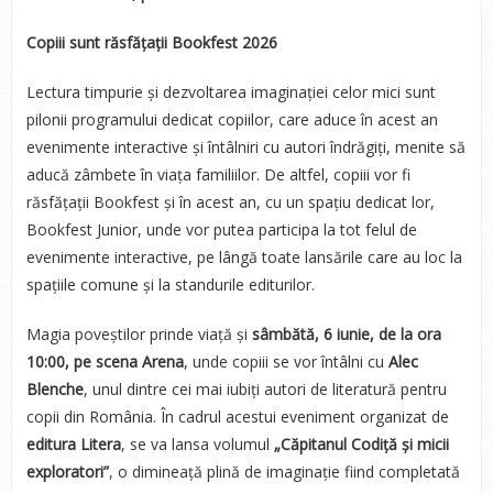
Copiii sunt răsfățații Bookfest 2026
Lectura timpurie și dezvoltarea imaginației celor mici sunt
pilonii programului dedicat copiilor, care aduce în acest an
evenimente interactive și întâlniri cu autori îndrăgiți, menite să
aducă zâmbete în viața familiilor. De altfel, copiii vor fi
răsfățații Bookfest și în acest an, cu un spațiu dedicat lor,
Bookfest Junior, unde vor putea participa la tot felul de
evenimente interactive, pe lângă toate lansările care au loc la
spațiile comune și la standurile editurilor.
Magia poveștilor prinde viață și
sâmbătă, 6 iunie, de la ora
10:00, pe scena Arena
, unde copiii se vor întâlni cu
Alec
Blenche
, unul dintre cei mai iubiți autori de literatură pentru
copii din România. În cadrul acestui eveniment organizat de
editura Litera
, se va lansa volumul
„Căpitanul Codiță și micii
exploratori”
, o dimineață plină de imaginație fiind completată