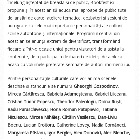
Îndelung așteptat de breaslă și de public, Bookfest își
propune și în acest an să aducă mai aproape de public sute
de lansări de carte, ateliere tematice, dezbateri și sesiuni de
autografe cu cele mai importante personalități ale culturii
scrise autohtone și internaționale. Programul central din
acest an se anunță extrem de diversificat, transformând
fiecare zi într-o ocazie unică pentru vizitatori de a asista la
conferințe, de a participa la dezbateri de idei și de a pleca
acasă cu volumele preferate semnate de autorii momentului.
Printre personalitățile culturale care vor anima scenele
deschise și standurile se numără
Gheorghi Gospodinov,
Mircea Cărtărescu, Gabriela Adameșteanu, Gabriel Liiceanu,
Cristian Tudor Popescu, Theodor Paleologu, Doina Ruști,
Radu Paraschivescu, Horia Roman Patapievici, Tatiana
Niculescu, Mircea Mihăieș, Cătălin Vasilescu, Dan-Liviu
Boeriu, Lucian Croitoru, Catherine Lovey, Nadia Comăneci,
Margareta Pâslaru, Igor Bergler, Alex Donovici, Alec Blenche,