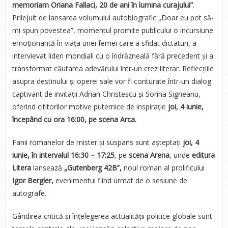
memoriam Oriana Fallaci, 20 de ani în lumina curajului”
.
Prilejuit de lansarea volumului autobiografic „Doar eu pot să-
mi spun povestea”, momentul promite publicului o incursiune
emoționantă în viața unei femei care a sfidat dictaturi, a
intervievat lideri mondiali cu o îndrăzneală fără precedent și a
transformat căutarea adevărului într-un crez literar. Reflecțiile
asupra destinului și operei sale vor fi conturate într-un dialog
captivant de invitații Adrian Christescu și Sorina Signeanu,
oferind cititorilor motive puternice de inspirație
joi, 4 iunie,
începând cu ora 16:00, pe scena Arca.
Fanii romanelor de mister și suspans sunt așteptați
joi, 4
iunie, în intervalul 16:30 – 17:25
, pe
scena Arena
, unde
editura
Litera
lansează
„Gutenberg 42B”,
noul roman al prolificului
Igor Bergler,
evenimentul fiind urmat de o sesiune de
autografe.
Gândirea critică și înțelegerea actualității politice globale sunt