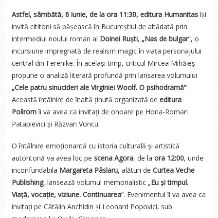
Astfel, sâmbătă, 6 iunie, de la ora 11:30,
editura Humanitas
își
invită cititorii să pășească în Bucureștiul de altădată prin
intermediul noului roman al
Doinei Ruști
,
„Nas de bulgar
”, o
incursiune impregnată de realism magic în viața personajului
central din Ferenike. În același timp, criticul Mircea Mihăieș
propune o analiză literară profundă prin lansarea volumului
„Cele patru sinucideri ale Virginiei Woolf. O psihodramă”
.
Această întâlnire de înaltă ținută organizată de
editura
Polirom
îi va avea ca invitați de onoare pe Horia-Roman
Patapievici și Răzvan Voncu.
O întâlnire emoționantă cu istoria culturală și artistică
autohtonă va avea loc pe
scena Agora
, de la
ora 12:00
, unde
inconfundabila
Margareta Pâslaru
, alături de
Curtea Veche
Publishing
, lansează volumul memorialistic „
Eu și timpul.
Viață, vocație, viziune. Continuarea
”. Evenimentul îi va avea ca
invitați pe Cătălin Anchidin și Leonard Popovici, sub