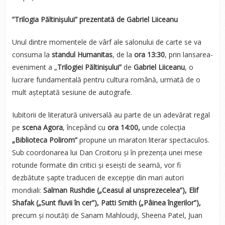
”Trilogia Păltinișului” prezentată de Gabriel Liiceanu
Unul dintre momentele de vârf ale salonului de carte se va
consuma la
standul Humanitas
, de la
ora 13:30
, prin lansarea-
eveniment a „
Trilogiei Păltinișului”
de
Gabriel Liiceanu
, o
lucrare fundamentală pentru cultura română, urmată de o
mult așteptată sesiune de autografe.
Iubitorii de literatură universală au parte de un adevărat regal
pe
scena Agora
, începând cu
ora 14:00,
unde colecția
„Biblioteca Polirom”
propune un maraton literar spectaculos.
Sub coordonarea lui Dan Croitoru și în prezența unei mese
rotunde formate din critici și eseiști de seamă, vor fi
dezbătute șapte traduceri de excepție din mari autori
mondiali:
Salman Rushdie („Ceasul al unsprezecelea”),
Elif
Shafak („Sunt fluvii în cer”),
Patti Smith („Pâinea îngerilor”),
precum și noutăți de Sanam Mahloudji, Sheena Patel, Juan