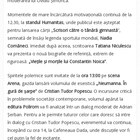
moderarea lui Ovidiu Șimonca.
Momentele de mare încărcătură motivațională continuă de la
12.30, la
standul Humanitas
, unde publicul este așteptat
pentru lansarea cărții „
Scrisori către o tânără gimnastă
”,
semnată de însăși legenda sportului mondial,
Nadia
Comăneci
. Imediat după aceea, scriitoarea
Tatiana Niculescu
va prezenta o nouă biografie de referință, extrem de
riguroasă:
„Viețile și morțile lui Constantin Noica”
.
Spiritele polemice sunt invitate de la
ora 13:00
pe
scena
Arena
, gazda lansării volumului de eseistică
„Neumanna. În
gură de șarpe”
de
Cristian Tudor Popescu
. O incursiune critică
în problemele societății contemporane, volumul apărut la
editura Polirom
va fi analizat într-un dialog moderat de Adrian
Șerban. Pentru a le permite tuturor celor care doresc să intre
în dialog cu Cristian Tudor Popescu, evenimentul va continua,
începând cu ora 14, la Cafeneaua Dada, unde discuțiile vor fi
cel puțin la fel de incitante.