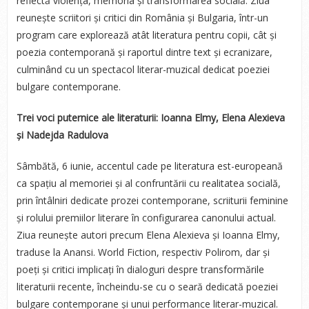
reflectă violența, memoria și transformarea socială. Ziua
reunește scriitori și critici din România și Bulgaria, într-un
program care explorează atât literatura pentru copii, cât și
poezia contemporană și raportul dintre text și ecranizare,
culminând cu un spectacol literar-muzical dedicat poeziei
bulgare contemporane.
Trei voci
puternice ale literaturii: Ioanna Elmy, Elena Alexieva
și Nadejda Radulova
Sâmbătă, 6 iunie, accentul cade pe literatura est-europeană
ca spațiu al memoriei și al confruntării cu realitatea socială,
prin întâlniri dedicate prozei contemporane, scriiturii feminine
și rolului premiilor literare în configurarea canonului actual.
Ziua reunește autori precum Elena Alexieva și Ioanna Elmy,
traduse la Anansi. World Fiction, respectiv Polirom, dar și
poeți și critici implicați în dialoguri despre transformările
literaturii recente, încheindu-se cu o seară dedicată poeziei
bulgare contemporane și unui performance literar-muzical.