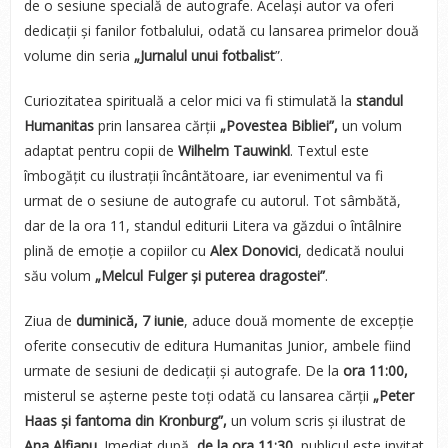
de o sesiune specială de autografe. Același autor va oferi
dedicații și fanilor fotbalului, odată cu lansarea primelor două
volume din seria
„Jurnalul unui fotbalist
”.
Curiozitatea spirituală a celor mici va fi stimulată la
standul
Humanitas
prin lansarea cărții
„Povestea Bibliei”,
un volum
adaptat pentru copii de
Wilhelm Tauwinkl
. Textul este
îmbogățit cu ilustrații încântătoare, iar evenimentul va fi
urmat de o sesiune de autografe cu autorul. Tot sâmbătă,
dar de la ora 11, standul editurii Litera va găzdui o întâlnire
plină de emoție a copiilor cu
Alex Donovici
, dedicată noului
său volum
„Melcul Fulger și puterea dragostei”
.
Ziua de
duminică, 7 iunie
, aduce două momente de excepție
oferite consecutiv de editura Humanitas Junior, ambele fiind
urmate de sesiuni de dedicații și autografe. De la
ora 11:00,
misterul se așterne peste toți odată cu lansarea cărții
„Peter
Haas și fantoma din Kronburg”,
un volum scris și ilustrat de
Ana Alfianu
. Imediat după,
de la ora 11:30
, publicul este invitat