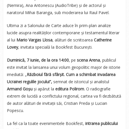
(Nemira), Ana Antonescu (AudioTribe) și de actorul și
naratorul Mihai Baranga, sub moderarea lui Raul Pavel.
Ultima zi a Salonului de Carte aduce în prim-plan analize
lucide asupra realităților contemporane și testamentul literar
al lui
Mario Vargas Llosa
, alături de scriitoarea
Catherine
Lovey
, invitata specială la Bookfest București.
Duminică, 7 iunie, de la ora 14:00
, pe
scena Arena
, publicul
este invitat la lansarea unui volum geopolitic major de istorie
imediată: „
Războiul fără sfârșit. Cum a schimbat invadarea
Ucrainei regulile jocului”,
semnat de istoricul și analistul
Armand Goșu
și apărut la
editura Polirom
. O radiografie
extrem de lucidă a conflictului regional, cartea va fi dezbătută
de autor alături de invitații săi, Cristian Preda și Lucian
Popescu.
La fel ca la toate evenimentele Bookfest,
intrarea publicului