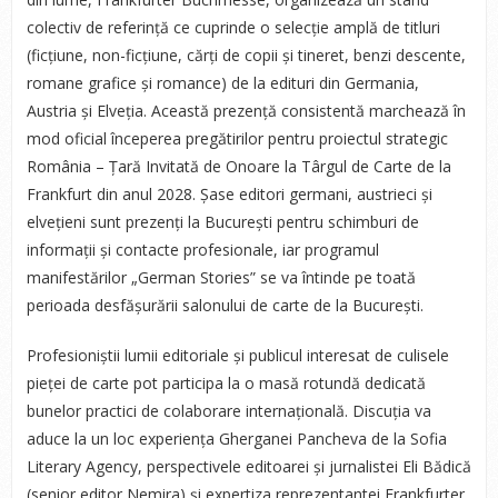
colectiv de referință ce cuprinde o selecție amplă de titluri
(ficțiune, non-ficțiune, cărți de copii și tineret, benzi descente,
romane grafice și romance) de la edituri din Germania,
Austria și Elveția. Această prezență consistentă marchează în
mod oficial începerea pregătirilor pentru proiectul strategic
România – Țară Invitată de Onoare la Târgul de Carte de la
Frankfurt din anul 2028. Șase editori germani, austrieci și
elvețieni sunt prezenți la București pentru schimburi de
informații și contacte profesionale, iar programul
manifestărilor „German Stories” se va întinde pe toată
perioada desfășurării salonului de carte de la București.
Profesioniștii lumii editoriale și publicul interesat de culisele
pieței de carte pot participa la o masă rotundă dedicată
bunelor practici de colaborare internațională. Discuția va
aduce la un loc experiența Gherganei Pancheva de la Sofia
Literary Agency, perspectivele editoarei și jurnalistei Eli Bădică
(senior editor Nemira) și expertiza reprezentantei Frankfurter