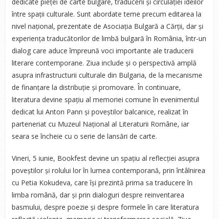
dedicate pieței de carte bulgare, traducerii și circulației ideilor
între spații culturale. Sunt abordate teme precum editarea la
nivel național, prezentate de Asociația Bulgară a Cărții, dar și
experiența traducătorilor de limbă bulgară în România, într-un
dialog care aduce împreună voci importante ale traducerii
literare contemporane. Ziua include și o perspectivă amplă
asupra infrastructurii culturale din Bulgaria, de la mecanisme
de finanțare la distribuție și promovare. În continuare,
literatura devine spațiu al memoriei comune în evenimentul
dedicat lui Anton Pann și poveștilor balcanice, realizat în
parteneriat cu Muzeul Național al Literaturii Române, iar
seara se încheie cu o serie de lansări de carte.
Vineri, 5 iunie, Bookfest devine un spațiu al reflecției asupra
poveștilor și rolului lor în lumea contemporană, prin întâlnirea
cu Petia Kokudeva, care își prezintă prima sa traducere în
limba română, dar și prin dialoguri despre reinventarea
basmului, despre poezie și despre formele în care literatura