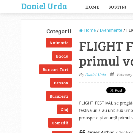
Daniel Urda
HOME
SUSTIN!
Categorii
Home
/
Evenimente
/ FLI
FLIGHT 
Animatie
primul va
Bacau
Bancuri Tari
By
February 
Daniel Urda
Brasov
Bucuresti
FLIGHT FESTIVAL se pregăteșt
Cluj
festivaluri s-au unit sub umb
proaspete și anunță primul va
Comedii
James Arthur,
cântărețu