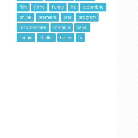
film
Filme
Funny
hit
octombrie
online
premiera
pret
program
recomandare
romania
serial
seriale
Thriller
trailer
tv