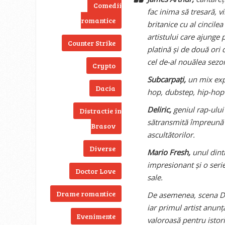
Comedii
fac inima să tresară, v
romantice
britanice cu al cincile
artistului care ajunge 
Counter Strike
platină și de două ori 
cel de-al nouălea sezon
Crypto
Subcarpați,
un mix expl
Dacia
hop, dubstep, hip-hop 
Deliric,
geniul rap-ulu
Distractie in
sătransmită împreună 
Brasov
ascultătorilor.
Diverse
Mario Fresh,
unul dint
impresionant și o serie
Doctor Love
sale.
Drame romantice
De asemenea, scena Dr
iar primul artist anunț
Evenimente
valoroasă pentru istor