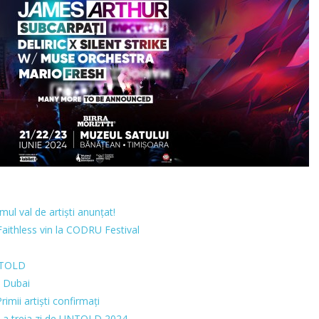
imul val de artiști anunțat!
Faithless vin la CODRU Festival
UNTOLD
D Dubai
imii artiști confirmați
n a treia zi de UNTOLD 2024