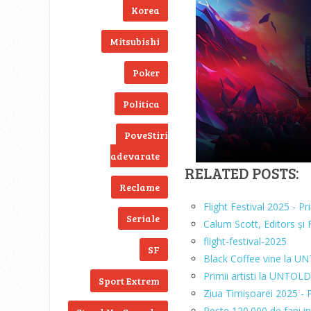
Korea
Mitsubishi
Poker
Politica
PoveStiri
adevarate
RELATED POSTS:
Reclame
Flight Festival 2025 - Pr
Seriale
Calum Scott, Editors și 
flight-festival-2025
SF
Black Coffee vine la 
Primii artisti la UNTOL
Sport Extrem
Ziua Timișoarei 2025 - Pr
Peste 120.000 de fani i