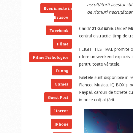
ascultătorii acestul st
Evenimente in
de ritmuri necruțătoar
Brasov
Când?
21-23 iunie
. Unde?
Mu
Facebook
centrul distracției timp de tre
Filme
FLIGHT FESTIVAL promite o ex
ofere un weekend exploziv de 
Filme Psihologice
pentru toate vârstele.
Funny
Biletele sunt disponibile în 
Games
Flanco, Muzica, IQ BOX și pe
Paypal, carduri de tichete 
Guest Post
în orice colț al țării.
Horror
IPhone