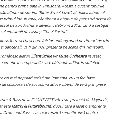
ine pentru prima dată în Timișoara. Acesta a cucerit topurile
a său album de studio, “Bitter Sweet Love”, al doilea album al
pe primul loc. În total, cântărețul a obținut de patru ori discul de
discul de aur. Arthur a devenit celebru în 2012, când a câștigat
 al emisiunii de casting “The X Factor”.
oziv între vechi și nou, folclor underground pe ritmuri de trip-
și dancehall, va fi din nou prezentă pe scena din Timișoara.
i românesc alături
Silent Strike w/ Muse Orchestra
reușesc
o emoție incomparabilă care pătrunde adânc în sufletele
re cei mai populari artiști din România, cu un fan base
 de colaborări de succes, va aduce vibe-ul de vară prin piese
um & Bass de la FLIGHT FESTIVAL este preluată de Magnetic,
at este
Matrix & Futurebound
, duoul care a lăsat o amprentă
ia Drum and Bass și a creat muzică semnificativă pentru