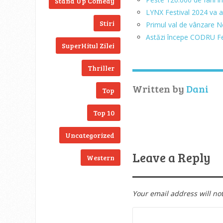
Stand Up Comedy
LYNX Festival 2024 va av
Stiri
Primul val de vânzare N
Astăzi începe CODRU Fe
SuperHitul Zilei
Thriller
Written by
Dani
Top
Top 10
Uncategorized
Leave a Reply
Western
Your email address will no