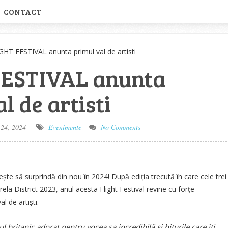
CONTACT
GHT FESTIVAL anunta primul val de artisti
FESTIVAL anunta
l de artisti
24, 2024
Evenimente
No Comments
e să surprindă din nou în 2024! După ediția trecută în care cele trei
rela District 2023, anul acesta Flight Festival revine cu forțe
l de artiști.
l britanic adorat pentru vocea sa incredibilă și hiturile care îți