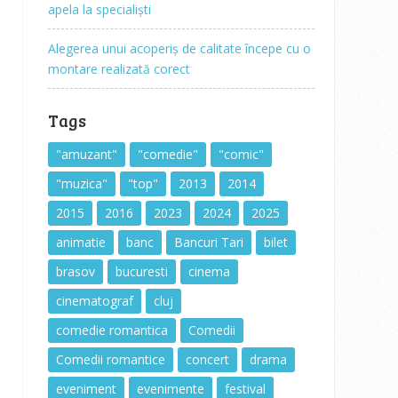
apela la specialiști
Alegerea unui acoperiș de calitate începe cu o
montare realizată corect
Tags
"amuzant"
"comedie"
"comic"
"muzica"
"top"
2013
2014
2015
2016
2023
2024
2025
animatie
banc
Bancuri Tari
bilet
brasov
bucuresti
cinema
cinematograf
cluj
comedie romantica
Comedii
Comedii romantice
concert
drama
eveniment
evenimente
festival