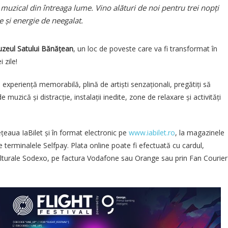
il muzical din întreaga lume. Vino alături de noi pentru trei nopți
e și energie de neegalat.
zeul Satului Bănățean
, un loc de poveste care va fi transformat în
i zile!
periență memorabilă, plină de artiști senzaționali, pregătiți să
muzică și distracție, instalații inedite, zone de relaxare și activități
rețeaua IaBilet și în format electronic pe
www.iabilet.ro
, la magazinele
 terminalele Selfpay. Plata online poate fi efectuată cu cardul,
culturale Sodexo, pe factura Vodafone sau Orange sau prin Fan Courier