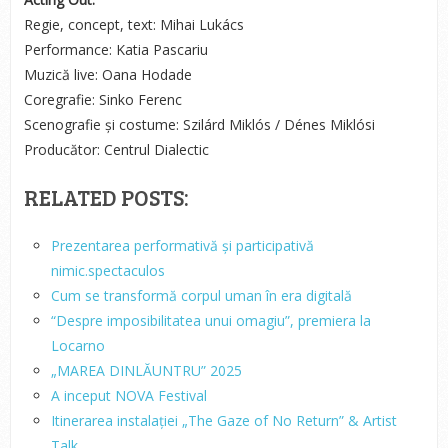
Regie, concept, text: Mihai Lukács
Performance: Katia Pascariu
Muzică live: Oana Hodade
Coregrafie: Sinko Ferenc
Scenografie și costume: Szilárd Miklós / Dénes Miklósi
Producător: Centrul Dialectic
RELATED POSTS:
Prezentarea performativă și participativă
nimic.spectaculos
Cum se transformă corpul uman în era digitală
“Despre imposibilitatea unui omagiu”, premiera la
Locarno
„MAREA DINLĂUNTRU” 2025
A inceput NOVA Festival
Itinerarea instalației „The Gaze of No Return” & Artist
Talk