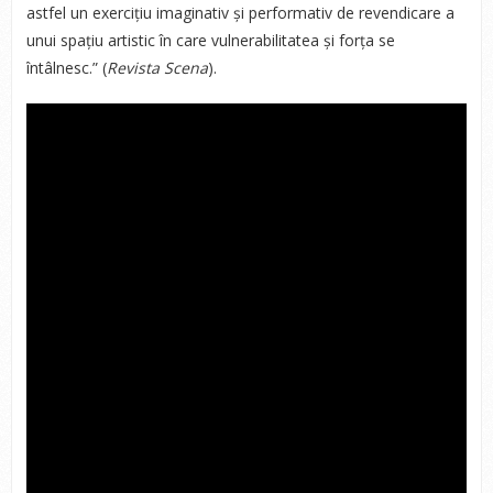
astfel un exercițiu imaginativ și performativ de revendicare a
unui spațiu artistic în care vulnerabilitatea și forța se
întâlnesc.” (
Revista Scena
).