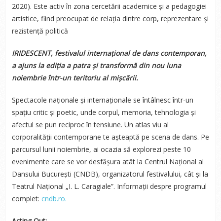
2020). Este activ în zona cercetării academice și a pedagogiei
artistice, fiind preocupat de relația dintre corp, reprezentare și
rezistență politică
IRIDESCENT, festivalul internațional de dans contemporan,
a ajuns la ediția a patra și transformă din nou luna
noiembrie într-un teritoriu al mișcării.
Spectacole naționale și internaționale se întâlnesc într-un
spațiu critic și poetic, unde corpul, memoria, tehnologia și
afectul se pun reciproc în tensiune. Un atlas viu al
corporalității contemporane te așteaptă pe scena de dans. Pe
parcursul lunii noiembrie, ai ocazia să explorezi peste 10
evenimente care se vor desfășura atât la Centrul Național al
Dansului București (CNDB), organizatorul festivalului, cât și la
Teatrul Național „I. L. Caragiale”. Informații despre programul
complet:
cndb.ro.
Acting Out: