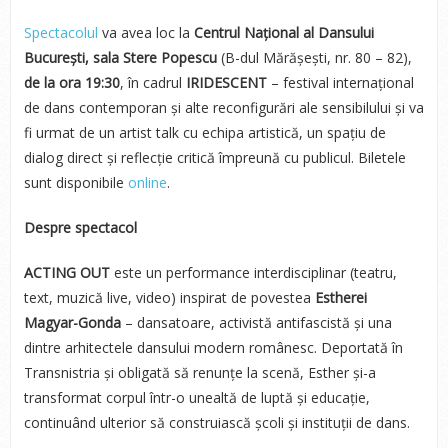
Spectacolul
va avea loc la
Centrul Național al Dansului
București, sala Stere Popescu
(B-dul Mărășești, nr. 80 – 82),
de la ora 19:30
, în cadrul
IRIDESCENT
– festival internațional
de dans contemporan și alte reconfigurări ale sensibilului și va
fi urmat de un artist talk cu echipa artistică, un spațiu de
dialog direct și reflecție critică împreună cu publicul. Biletele
sunt disponibile
online
.
Despre spectacol
ACTING OUT
este un performance interdisciplinar (teatru,
text, muzică live, video) inspirat de povestea
Estherei
Magyar-Gonda
– dansatoare, activistă antifascistă și una
dintre arhitectele dansului modern românesc. Deportată în
Transnistria și obligată să renunțe la scenă, Esther și-a
transformat corpul într-o unealtă de luptă și educație,
continuând ulterior să construiască școli și instituții de dans.