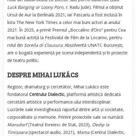
Luck Banging or Loony Porn
, r. Radu Jude). Filmul a obținut
Ursul de Aur la Berlinală 2021, iar Pascariu a fost inclusă în
lista The New York Times a celor mai buni actori ai anului
2021. În 2025, a primit Premiul „Boccalino d’Oro” pentru Cea
mai bună actriță la Festivalul de Film de la Locarno, pentru
rolul din
Sorella di Clausura
. Absolventă UNATC București,
are o bogată experiență pe scena independentă și în proiecte
de teatru politic.
DESPRE MIHAI LUKÁCS
Regizor, dramaturg și cercetător, Mihai Lukács este
fondatorul
Centrului Dialectic
, platformă artistică dedicată
cercetării artistice și performance-ului interdisciplinar.
Lucrările sale investighează raportul dintre artă și societate,
corporalitate și memorie. Printre proiectele sale se numără:
Mansdorf
(Teatrul Evreiesc de Stat, 2023),
Oedip la
Timișoara
(spectacol audio, 2021),
Mama
(Centrul Dialectic,