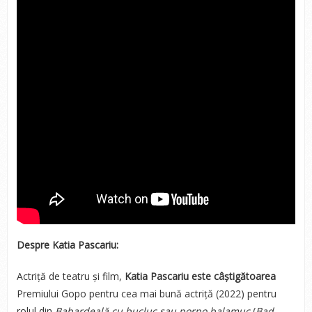
Despre Katia Pascariu:
Actriță de teatru și film,
Katia Pascariu este câștigătoarea
Premiului Gopo pentru cea mai bună actriță (2022)
pentru
rolul din
Babardeală cu bucluc sau porno balamuc
(
Bad