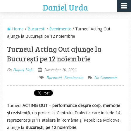
Daniel Urda
Home
/
Bucuresti
•
Evenimente
/ Turneul Acting Out
ajunge la București pe 12 noiembrie
Turneul Acting Out ajunge la
București pe 12 noiembrie
By
November 10, 2025
Daniel Urda
Bucuresti
,
Evenimente
No Comments
Turneul
ACTING OUT – performance despre corp, memorie
și rezistență
, un proiect al Centrului Dialectic care include 14
reprezentații și 11 ateliere în România și Republica Moldova,
ajunge la
București
,
pe 12 noiembrie.