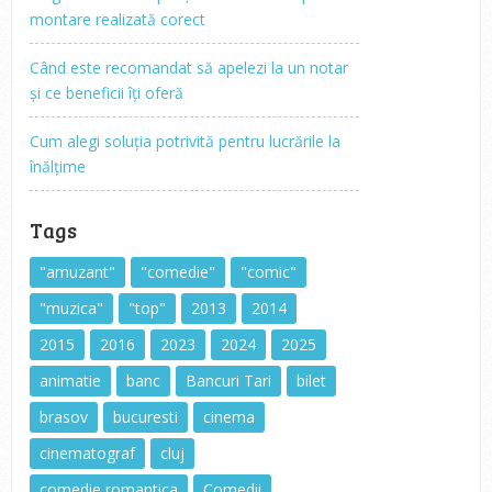
montare realizată corect
Când este recomandat să apelezi la un notar
și ce beneficii îți oferă
Cum alegi soluția potrivită pentru lucrările la
înălțime
Tags
"amuzant"
"comedie"
"comic"
"muzica"
"top"
2013
2014
2015
2016
2023
2024
2025
animatie
banc
Bancuri Tari
bilet
brasov
bucuresti
cinema
cinematograf
cluj
comedie romantica
Comedii