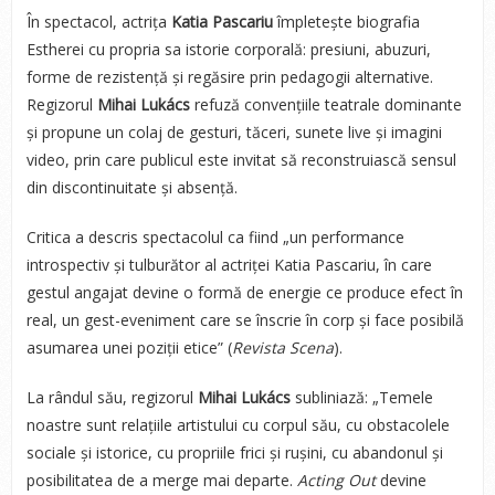
În spectacol, actrița
Katia Pascariu
împletește biografia
Estherei cu propria sa istorie corporală: presiuni, abuzuri,
forme de rezistență și regăsire prin pedagogii alternative.
Regizorul
Mihai Lukács
refuză convențiile teatrale dominante
și propune un colaj de gesturi, tăceri, sunete live și imagini
video, prin care publicul este invitat să reconstruiască sensul
din discontinuitate și absență.
Critica a descris spectacolul ca fiind „un performance
introspectiv și tulburător al actriței Katia Pascariu, în care
gestul angajat devine o formă de energie ce produce efect în
real, un gest-eveniment care se înscrie în corp și face posibilă
asumarea unei poziții etice” (
Revista Scena
).
La rândul său, regizorul
Mihai Lukács
subliniază: „Temele
noastre sunt relațiile artistului cu corpul său, cu obstacolele
sociale și istorice, cu propriile frici și rușini, cu abandonul și
posibilitatea de a merge mai departe.
Acting Out
devine