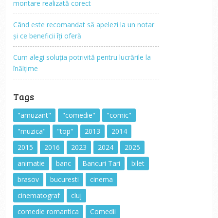
montare realizată corect
Când este recomandat să apelezi la un notar
și ce beneficii îți oferă
Cum alegi soluția potrivită pentru lucrările la
înălțime
Tags
"amuzant"
"comedie"
"comic"
"muzica"
"top"
2013
2014
2015
2016
2023
2024
2025
animatie
banc
Bancuri Tari
bilet
brasov
bucuresti
cinema
cinematograf
cluj
comedie romantica
Comedii