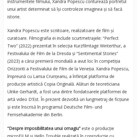
instrumentele filmului, Xandra Popescu conturează portretul
unui artist determinat să își controleze imaginea și să facă
istorie.
Xandra Popescu este scriitoare, realizatoare de film și
curatoare. Filmografia ei include scurtmetrajele: “Perfect
Two” (2022) prezentat în selecția Kurzfilmtage Winterthur, a
Festivalului de Film de la Dresda și “Sentimental Stories”
(2023) a cărui premieră mondială a avut loc în competiția
Orizzonti a Festivalului de Film de la Veneția. Xandra Popescu,
împreună cu Larisa Crunțeanu, a înființat platforma de
producție artistică Copia Originală. Alături de teoreticiana
Ulrike Gerhardt, a fost una dintre fondatoarele platformei de
artă video D’Est. În prezent dezvoltă un lungmetraj de ficțiune
și este înscrisă în programul Deutsche Film- und
Fernsehakademie din Berlin.
“Despre imposibilitatea unui omagiu”
este o producție
microFILM și Hello Trouble realizată în coproducție cu