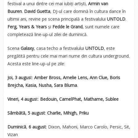
festival a unui dintre cei mai iubiți artiști,
Armin van
Buuren
.
David Guetta
, DJ-ul care domină în cultura dance în
ultimii ani, revine pe scena principală a festivalului
UNTOLD
.
Ferg, Years & Years
și
Fedde le Grand
, sunt numele care
completează line-up-ul zilei de duminică.
Scena
Galaxy
, casa techo a festivalului
UNTOLD
, este
pregătită pentru cele mai mari nume din cultura underground.
Acesta este line-up-ul pe zile:
Joi, 3 augus
t:
Amber Bross, Amelie Lens, Ann Clue, Boris
Brejcha, Kasia, Nusha, Sara Bluma
.
Vineri, 4 augus
t:
Bedouin, CamelPhat, Mathame, Sublee
Sâmbătă, 5 august
:
Charlie, Mihigh, Priku
Duminică
,
6 august
: Dixon, Mahoni, Marco Carolo, Persic, Sit,
Vizan