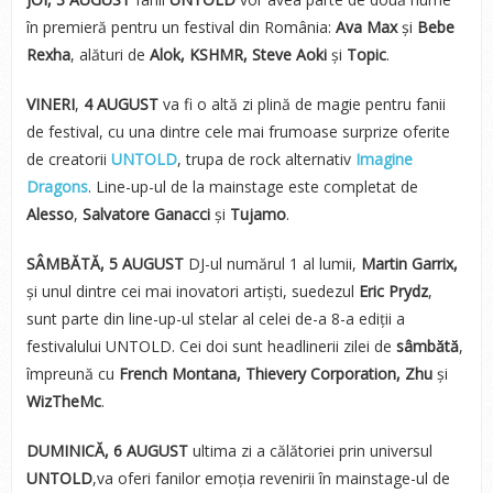
în premieră pentru un festival din România:
Ava Max
și
Bebe
Rexha
, alături de
Alok, KSHMR, Steve Aoki
și
Topic
.
VINERI
,
4 AUGUST
va fi o altă zi plină de magie pentru fanii
de festival, cu una dintre cele mai frumoase surprize oferite
de creatorii
UNTOLD
, trupa de rock alternativ
Imagine
Dragons
. Line-up-ul de la mainstage este completat de
Alesso
,
Salvatore Ganacci
și
Tujamo
.
SÂMBĂTĂ, 5 AUGUST
DJ-ul numărul 1 al lumii,
Martin Garrix,
și unul dintre cei mai inovatori artiști, suedezul
Eric Prydz
,
sunt parte din line-up-ul stelar al celei de-a 8-a ediții a
festivalului UNTOLD. Cei doi sunt headlinerii zilei de
sâmbătă
,
împreună cu
French Montana, Thievery Corporation, Zhu
și
WizTheMc
.
DUMINICĂ, 6 AUGUST
ultima zi a călătoriei prin universul
UNTOLD
,va oferi fanilor emoția revenirii în mainstage-ul de