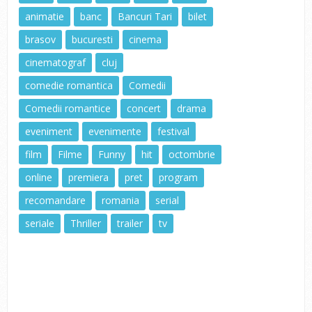
animatie
banc
Bancuri Tari
bilet
brasov
bucuresti
cinema
cinematograf
cluj
comedie romantica
Comedii
Comedii romantice
concert
drama
eveniment
evenimente
festival
film
Filme
Funny
hit
octombrie
online
premiera
pret
program
recomandare
romania
serial
seriale
Thriller
trailer
tv