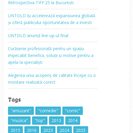
Retrospectiva TIFF.25 la București
UNTOLD își accelerează expansiunea globală
și oferă publicului oportunitatea de a investi
UNTOLD anunță line-up-ul final
Curățenie profesională pentru un spațiu
impecabil: beneficii, soluții și motive pentru a
apela la specialiști
Alegerea unui acoperiș de calitate începe cu o
montare realizată corect
Tags
"amuzant"
"comedie"
"comic"
"muzica"
"top"
2013
2014
2015
2016
2023
2024
2025