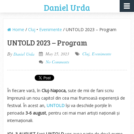
Daniel Urda
Home
/
Cluj
•
Evenimente
/ UNTOLD 2023 – Program
UNTOLD 2023 – Program
By
May 25, 2023
Cluj
,
Evenimente
Daniel Urda
No Comments
În fiecare vară, în
Cluj-Napoca,
sute de mii de fani scriu
împreună un nou capitol din cea mai frumoasă experiență de
festival. În acest an,
UNTOLD
își va deschide porțile în
perioada
3-6 august
, pentru cei mai mari artiști naționali și
internaționali.
JOI, 3 AUGUST
fanii
UNTOLD
vor avea parte de două nume