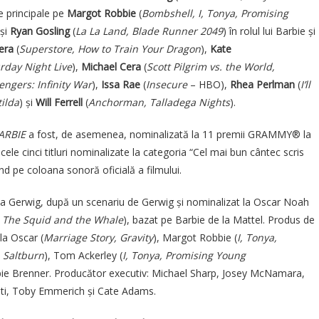
ile principale pe
Margot Robbie
(
Bombshell, I, Tonya, Promising
 și
Ryan Gosling
(
La La Land, Blade Runner 2049
) în rolul lui Barbie și
era
(
Superstore, How to Train Your Dragon
),
Kate
rday Night Live
),
Michael Cera
(
Scott Pilgrim vs. the World,
engers: Infinity War
),
Issa Rae
(
Insecure
– HBO),
Rhea Perlman
(
I’ll
ilda
) și
Will Ferrell
(
Anchorman, Talladega Nights
).
ARBIE
a fost, de asemenea, nominalizată la 11 premii GRAMMY® la
 cele cinci titluri nominalizate la categoria “Cel mai bun cântec scris
d pe coloana sonoră oficială a filmului.
a Gerwig, după un scenariu de Gerwig și nominalizat la Oscar Noah
, The Squid and the Whale
), bazat pe Barbie de la Mattel. Produs de
la Oscar (
Marriage Story, Gravity
), Margot Robbie (
I, Tonya,
i
Saltburn
), Tom Ackerley (
I, Tonya, Promising Young
bie Brenner. Producător executiv: Michael Sharp, Josey McNamara,
nti, Toby Emmerich și Cate Adams.