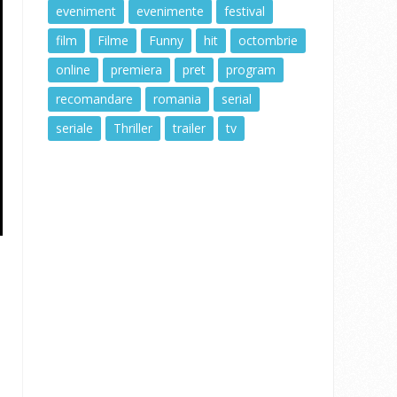
eveniment
evenimente
festival
film
Filme
Funny
hit
octombrie
online
premiera
pret
program
recomandare
romania
serial
seriale
Thriller
trailer
tv