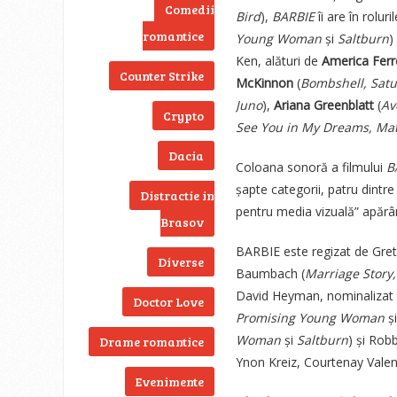
Comedii
Bird
),
BARBIE
îi are în rolur
romantice
Young Woman
și
Saltburn
)
Ken, alături de
America Ferr
Counter Strike
McKinnon
(
Bombshell, Satu
Juno
),
Ariana Greenblatt
(
Av
Crypto
See You in My Dreams, Mat
Dacia
Coloana sonoră a filmului
B
șapte categorii, patru dintre
Distractie in
pentru media vizuală” apărân
Brasov
BARBIE este regizat de Gret
Diverse
Baumbach (
Marriage Story
David Heyman, nominalizat 
Doctor Love
Promising Young Woman
ș
Woman
și
Saltburn
) și Rob
Drame romantice
Ynon Kreiz, Courtenay Vale
Evenimente