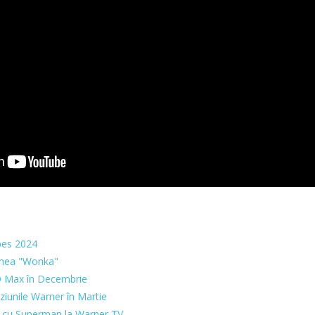
bes 2024
umea "Wonka"
O Max în Decembrie
iziunile Warner în Martie
re cu Superman la Warner TV