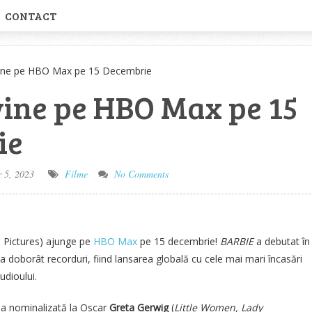
CONTACT
ine pe HBO Max pe 15 Decembrie
ine pe HBO Max pe 15
ie
 5, 2023
Filme
No Comments
 Pictures) ajunge pe
HBO Max
pe 15 decembrie!
BARBIE
a debutat în
 a doborât recorduri, fiind lansarea globală cu cele mai mari încasări
udioului.
rea nominalizată la Oscar
Greta Gerwig
(
Little Women, Lady