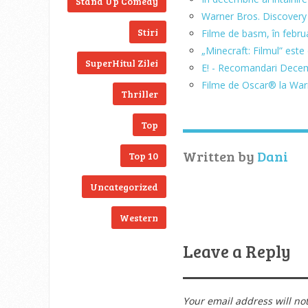
Stand Up Comedy
Warner Bros. Discovery
Stiri
Filme de basm, în febru
„Minecraft: Filmul” este
SuperHitul Zilei
E! - Recomandari Dece
Filme de Oscar® la War
Thriller
Top
Written by
Dani
Top 10
Uncategorized
Western
Leave a Reply
Your email address will no