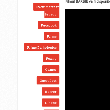
Filmul BARBIE va fi disponi
Evenimente in
Brasov
Facebook
Filme
Filme Psihologice
Funny
Games
Guest Post
Horror
IPhone