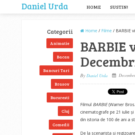
Daniel Urda
HOME
SUSTIN!
Categorii
Home
/
Filme
/ BARBIE v
BARBIE v
Animatie
Decembr
Bacau
Bancuri Tari
By
December
Daniel Urda
Brasov
Bucuresti
Filmul
BARBIE
(Warner Bros.
Cluj
cinematografe pe 21 iulie și
din istoria de 100 de ani a st
Comedii
De la scenarista și regizoa