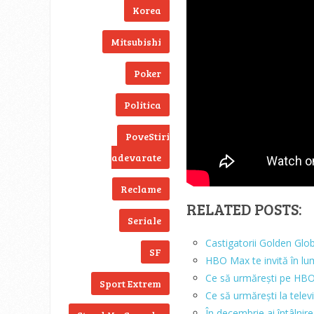
Korea
Mitsubishi
Poker
Politica
PoveStiri
adevarate
Reclame
RELATED POSTS:
Seriale
Castigatorii Golden Glo
SF
HBO Max te invită în l
Ce să urmărești pe HB
Sport Extrem
Ce să urmărești la telev
În decembrie ai întâlni