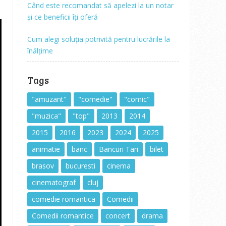
Când este recomandat să apelezi la un notar
și ce beneficii îți oferă
Cum alegi soluția potrivită pentru lucrările la
înălțime
Tags
"amuzant"
"comedie"
"comic"
"muzica"
"top"
2013
2014
2015
2016
2023
2024
2025
animatie
banc
Bancuri Tari
bilet
brasov
bucuresti
cinema
cinematograf
cluj
comedie romantica
Comedii
Comedii romantice
concert
drama