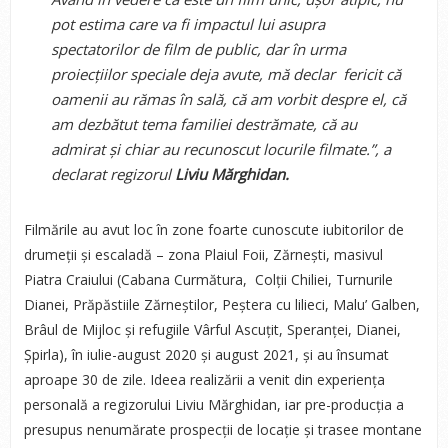
pot estima care va fi impactul lui asupra
spectatorilor de film de public, dar în urma
proiecțiilor speciale deja avute, mă declar fericit că
oamenii au rămas în sală, că am vorbit despre el, că
am dezbătut tema familiei destrămate, că au
admirat și chiar au recunoscut locurile filmate.”
, a
declarat regizorul
Liviu Mărghidan.
Filmările au avut loc în zone foarte cunoscute iubitorilor de
drumeții și escaladă – zona Plaiul Foii, Zărnești, masivul
Piatra Craiului (Cabana Curmătura, Colții Chiliei, Turnurile
Dianei, Prăpăstiile Zărneștilor, Peștera cu lilieci, Malu’ Galben,
Brâul de Mijloc și refugiile Vârful Ascuțit, Speranței, Dianei,
Șpirla), în iulie-august 2020 și august 2021, și au însumat
aproape 30 de zile. Ideea realizării a venit din experiența
personală a regizorului Liviu Mărghidan, iar pre-producția a
presupus nenumărate prospecții de locație și trasee montane