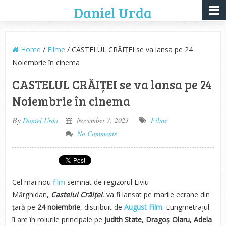
Daniel Urda
Home
/
Filme
/ CASTELUL CRĂIȚEI se va lansa pe 24
Noiembrie în cinema
CASTELUL CRĂIȚEI se va lansa pe 24
Noiembrie în cinema
By
November 7, 2023
Filme
Daniel Urda
No Comments
Cel mai nou
film
semnat de regizorul Liviu
Mărghidan,
Castelul Crăiței
, va fi lansat pe marile ecrane din
țară pe
24 noiembrie
, distribuit de
August Film
. Lungmetrajul
îi are în rolurile principale pe
Judith State, Dragoș Olaru, Adela