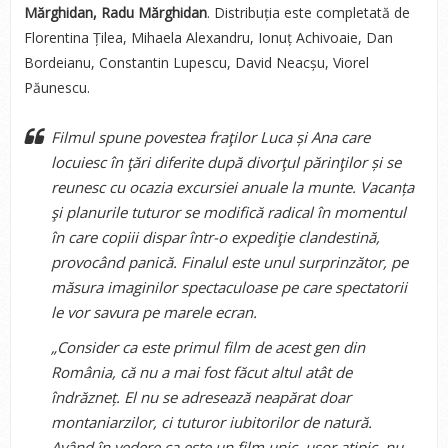
Mărghidan, Radu Mărghidan
. Distribuția este completată de
Florentina Țilea, Mihaela Alexandru, Ionuț Achivoaie, Dan
Bordeianu, Constantin Lupescu, David Neacșu, Viorel
Păunescu.
Filmul spune povestea fraţilor Luca și Ana care
locuiesc în ţări diferite după divorţul părinţilor și se
reunesc cu ocazia excursiei anuale la munte. Vacanța
şi planurile tuturor se modifică radical în momentul
în care copiii dispar într-o expediţie clandestină,
provocând panică. Finalul este unul surprinzător, pe
măsura imaginilor spectaculoase pe care spectatorii
le vor savura pe marele ecran.
„Consider ca este primul film de acest gen din
România, că nu a mai fost făcut altul atât de
îndrăzneț. El nu se adresează neapărat doar
montaniarzilor, ci tuturor iubitorilor de natură.
Având în vedere ca este un film unic, ușor atipic, nu