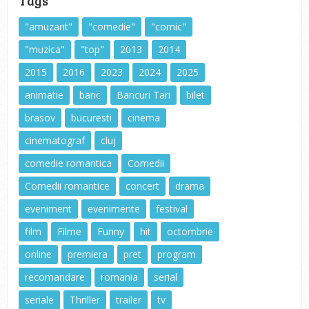
Tags
"amuzant"
"comedie"
"comic"
"muzica"
"top"
2013
2014
2015
2016
2023
2024
2025
animatie
banc
Bancuri Tari
bilet
brasov
bucuresti
cinema
cinematograf
cluj
comedie romantica
Comedii
Comedii romantice
concert
drama
eveniment
evenimente
festival
film
Filme
Funny
hit
octombrie
online
premiera
pret
program
recomandare
romania
serial
seriale
Thriller
trailer
tv