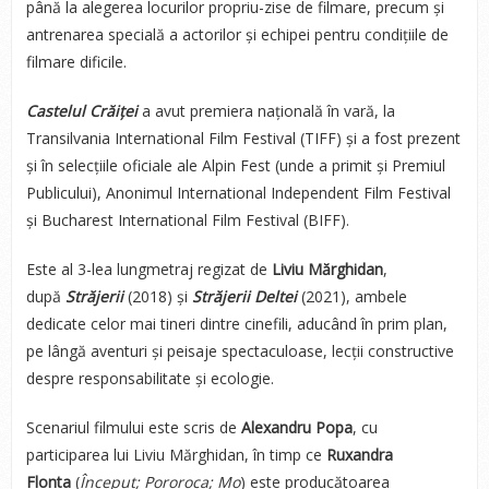
până la alegerea locurilor propriu-zise de filmare, precum și
antrenarea specială a actorilor și echipei pentru condițiile de
filmare dificile.
Castelul Crăiței
a avut premiera națională în vară, la
Transilvania International Film Festival (TIFF) și a fost prezent
și în selecțiile oficiale ale Alpin Fest (unde a primit și Premiul
Publicului), Anonimul International Independent Film Festival
și Bucharest International Film Festival (BIFF).
Este al 3-lea lungmetraj regizat de
Liviu Mărghidan
,
după
Străjerii
(2018) și
Străjerii Deltei
(2021), ambele
dedicate celor mai tineri dintre cinefili, aducând în prim plan,
pe lângă aventuri și peisaje spectaculoase, lecții constructive
despre responsabilitate și ecologie.
Scenariul filmului este scris de
Alexandru Popa
, cu
participarea lui Liviu Mărghidan, în timp ce
Ruxandra
Flonta
(
Început; Pororoca; Mo
) este producătoarea